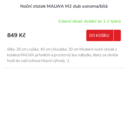
Noční stolek MALWA M2 dub sonoma/bílá
Externí sklad: dodání do 1-2 týdnů
849 Kč
DO KOŠÍKU
šířka: 30 cm | výška: 40 cm | hloubka: 30 cm Moderní noční stolek z
kolekce MALWA je funkční a prostorný kus nábytku, který se skvěle
hodí do vaší ložnice.Hlavní výhody :2...