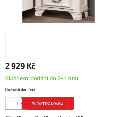
2 929 Kč
Měrná
Skladem: dodání do 2-5 dnů
cena:
Možnosti doručení
PŘIDAT DO KOŠÍKU