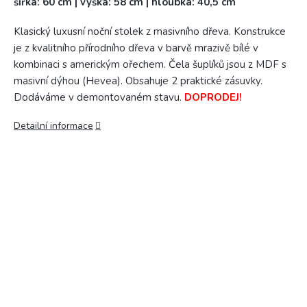
šířka: 60 cm | výška: 58 cm | hloubka: 40,5 cm
Klasický luxusní noční stolek z masivního dřeva. Konstrukce
je z kvalitního přírodního dřeva v barvě mrazivě bílé v
kombinaci s americkým ořechem. Čela šuplíků jsou z MDF s
masivní dýhou (Hevea). Obsahuje 2 praktické zásuvky.
Dodáváme v demontovaném stavu.
DOPRODEJ!
Detailní informace