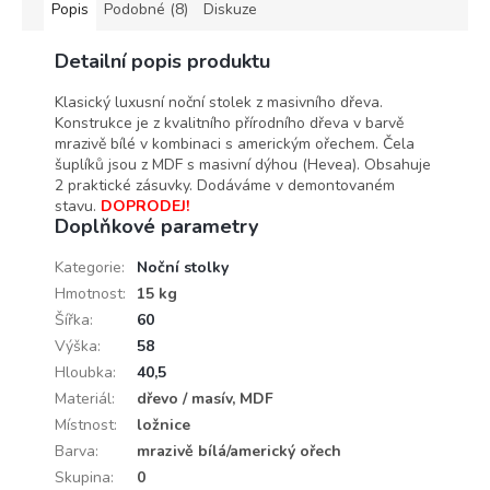
Popis
Podobné (8)
Diskuze
Detailní popis produktu
Klasický luxusní noční stolek z masivního dřeva.
Konstrukce je z kvalitního přírodního dřeva v barvě
mrazivě bílé v kombinaci s americkým ořechem. Čela
šuplíků jsou z MDF s masivní dýhou (Hevea). Obsahuje
2 praktické zásuvky. Dodáváme v demontovaném
stavu.
DOPRODEJ!
Doplňkové parametry
Kategorie
:
Noční stolky
Hmotnost
:
15 kg
Šířka
:
60
Výška
:
58
Hloubka
:
40,5
Materiál
:
dřevo / masív, MDF
Místnost
:
ložnice
Barva
:
mrazivě bílá/americký ořech
Skupina
:
0