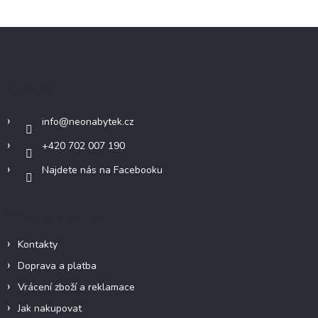
Z
á
p
a
Kontakt
t
í
info
@
neonabytek.cz
+420 702 007 190
Najdete nás na Facebooku
Informace pro vás
Kontakty
Doprava a platba
Vrácení zboží a reklamace
Jak nakupovat