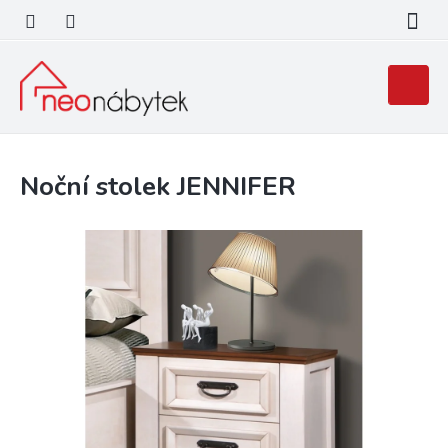
Přejít
na
obsah
Nákupní
košík
Noční stolek JENNIFER