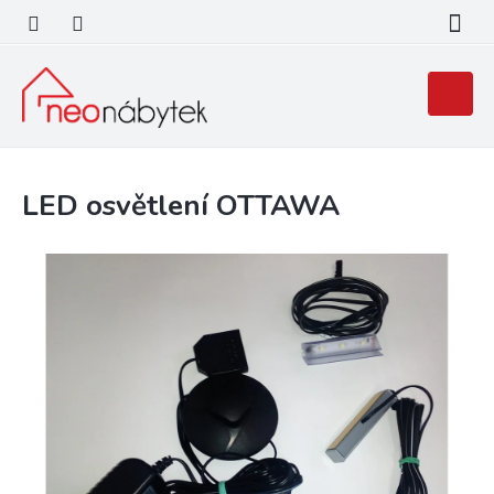
Přejít
na
obsah
Nákupní
košík
LED osvětlení OTTAWA