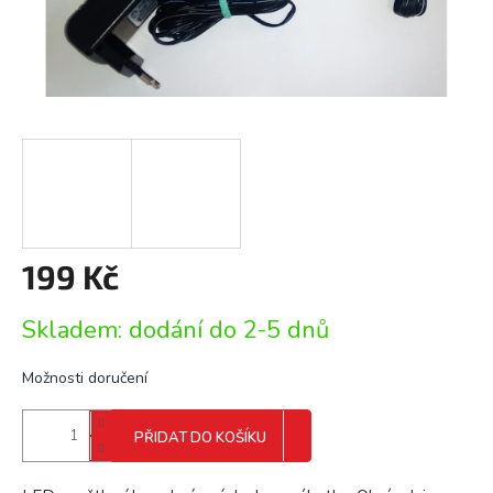
199 Kč
Měrná
Skladem: dodání do 2-5 dnů
cena:
Možnosti doručení
PŘIDAT DO KOŠÍKU