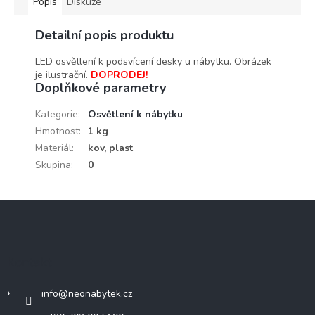
Popis
Diskuze
Detailní popis produktu
LED osvětlení k podsvícení desky u nábytku. Obrázek
je ilustrační.
DOPRODEJ!
Doplňkové parametry
Kategorie
:
Osvětlení k nábytku
Hmotnost
:
1 kg
Materiál
:
kov, plast
Skupina
:
0
Z
á
p
a
Kontakt
t
í
info
@
neonabytek.cz