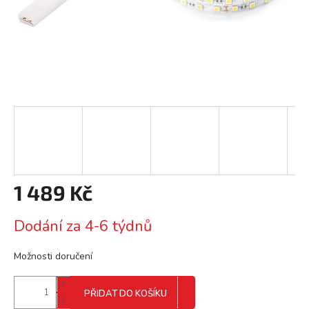
1 489 Kč
Měrná
Dodání za 4-6 týdnů
cena:
Možnosti doručení
PŘIDAT DO KOŠÍKU