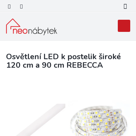
Přejít
na
obsah
Nákupní
košík
Osvětlení LED k postelik široké
120 cm a 90 cm REBECCA