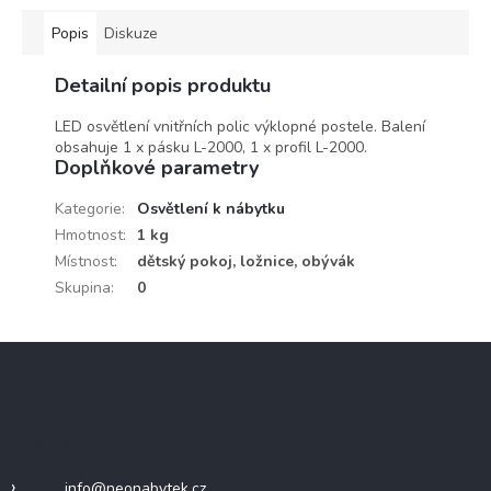
Popis
Diskuze
Detailní popis produktu
LED osvětlení vnitřních polic výklopné postele. Balení
obsahuje 1 x pásku L-2000, 1 x profil L-2000.
Doplňkové parametry
Kategorie
:
Osvětlení k nábytku
Hmotnost
:
1 kg
Místnost
:
dětský pokoj, ložnice, obývák
Skupina
:
0
Z
á
p
a
Kontakt
t
í
info
@
neonabytek.cz