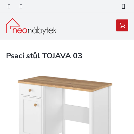
Přejít
na
obsah
Nákupní
košík
Psací stůl TOJAVA 03