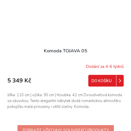
Komoda TOJAVA 05
Dodání za 4-6 týdnů
5 349 Kč
DO KOŠÍKU
šířka: 110 cm | výška: 90 cm | hloubka: 42 cm Dvoudveřová komoda
se zásuvkou. Tento elegantní nábytek dodá romantickou atmosféru
pokojíčku malé princezny i větší slečny. Komoda...
ZOBRAZIT VŠECHNY SOUVISEJÍCÍ PRODUKTY