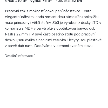
šířka: 110 cm | výška: 76 cm | hloubka: 52 cm
Pracovní stůl s možností dokoupení nádstavce. Tento
elegantní nábytek dodá romantickou atmosféru pokojíčku
malé princezny i větší slečny. Stůl je vyroben z desky LTD v
kombinaci s MDF v barvě bílé s doplňkovou barvou dub
Nash ( 22 mm ). V levé části psacího stolu pod pracovní
deskou jsou dvířka a nad nimi zásuvka. Úchyty jsou plastové
v barvě dub nash. Dodáváme v demontovaném stavu.
Detailní informace