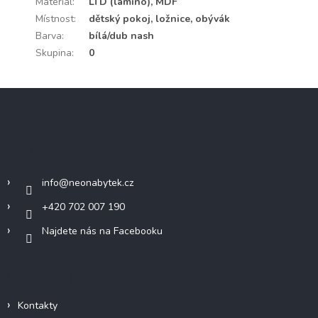
Materiál
:
LTD (lamino), MDF
Místnost
:
dětský pokoj, ložnice, obývák
Barva
:
bílá/dub nash
Skupina
:
0
Z
á
p
a
Kontakt
t
í
info
@
neonabytek.cz
+420 702 007 190
Najdete nás na Facebooku
Informace pro vás
Kontakty