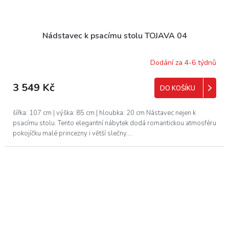
Nádstavec k psacímu stolu TOJAVA 04
Dodání za 4-6 týdnů
3 549 Kč
DO KOŠÍKU
šířka: 107 cm | výška: 85 cm | hloubka: 20 cm Nástavec nejen k
psacímu stolu. Tento elegantní nábytek dodá romantickou atmosféru
pokojíčku malé princezny i větší slečny....