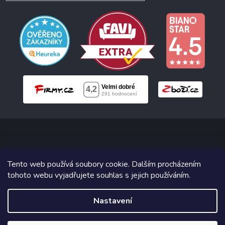
Copyright 2026
Neonabytek.cz
. Všechna práva vyhrazena.
Tento web používá soubory cookie. Dalším procházením
tohoto webu vyjadřujete souhlas s jejich používáním.
Grafický návrh vytvořil a na Shoptet implementoval
Tomáš Hlad
&
Shoptetak.cz
.
Nastavení
Vytvořil Shoptet