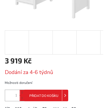
3 919 Kč
Měrná
Dodání za 4-6 týdnů
cena:
Možnosti doručení
PŘIDAT DO KOŠÍKU