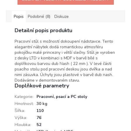
Popis
Podobné (8)
Diskuze
Detailní popis produktu
Pracovní stůl s možností dokoupení nádstavce. Tento
elegantní nábytek dodá romantickou atmosféru
pokojíčku malé princezny i větší slečny. Stůl je vyroben
z desky LTD v kombinaci s MDF v barvě bílé s
doplňkovou barvou dub Nash ( 22 mm ). V levé části
psacího stolu pod pracovní deskou jsou dvířka a nad
nimi zásuvka. Úchyty jsou plastové v barvě dub nash.
Dodáváme v demontovaném stavu.
Doplňkové parametry
Kategorie
:
Pracovní, psací a PC stoly
Hmotnost
:
30 kg
Šířka
:
110
Výška
:
76
Hloubka
:
52