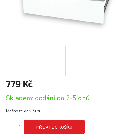
779 Kč
Měrná
Skladem: dodání do 2-5 dnů
cena:
Možnosti doručení
PŘIDAT DO KOŠÍKU