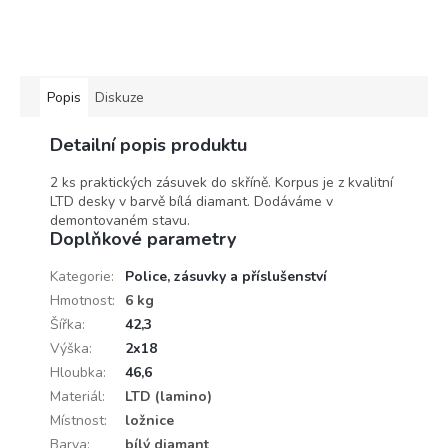
Popis
Diskuze
Detailní popis produktu
2 ks praktických zásuvek do skříně. Korpus je z kvalitní
LTD desky v barvě bílá diamant. Dodáváme v
demontovaném stavu.
Doplňkové parametry
Kategorie
:
Police, zásuvky a příslušenství
Hmotnost
:
6 kg
Šířka
:
42,3
Výška
:
2x18
Hloubka
:
46,6
Materiál
:
LTD (lamino)
Místnost
:
ložnice
Barva
:
bílý diamant