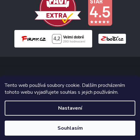
Copyright 2026
Neonabytek.cz
. Všechna práva vyhrazena.
Tento web používá soubory cookie. Dalším procházením
tohoto webu vyjadřujete souhlas s jejich používáním.
Grafický návrh vytvořil a na Shoptet implementoval
Tomáš Hlad
&
Shoptetak.cz
.
Nastavení
Vytvořil Shoptet
Souhlasím