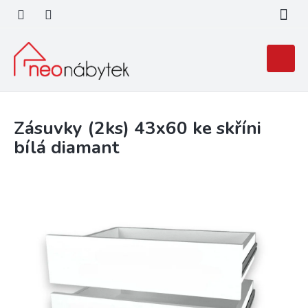
Přejít
na
obsah
Nákupní
košík
Zásuvky (2ks) 43x60 ke skříni
bílá diamant