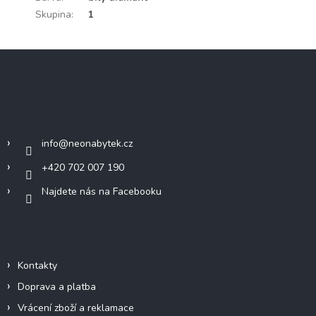
Skupina
:
1
Z
á
p
a
Kontakt
t
í
info
@
neonabytek.cz
+420 702 007 190
Najdete nás na Facebooku
Informace pro vás
Kontakty
Doprava a platba
Vrácení zboží a reklamace