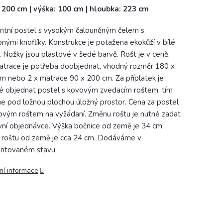
: 200 cm | výška: 100 cm | hloubka: 223 cm
ntní postel s vysokým čalouněným čelem s
nými knoflíky. Konstrukce je potažena ekokůží v bílé
. Nožky jsou plastové v šedé barvě. Rošt je v ceně,
atrace je potřeba doobjednat, vhodný rozměr 180 x
m nebo 2 x matrace 90 x 200 cm. Za příplatek je
 objednat postel s kovovým zvedacím roštem, tím
ne pod ložnou plochou úložný prostor. Cena za postel
ovým roštem na vyžádaní. Změnu roštu je nutné zadat
rvní objednávce. Výška bočnice od země je 34 cm,
 roštu od země je cca 24 cm. Dodáváme v
ntovaném stavu.
ní informace