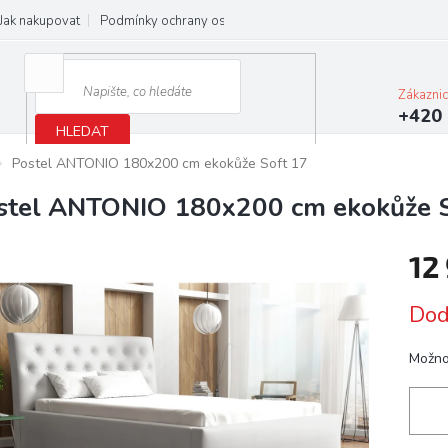
Jak nakupovat
Podmínky ochrany osobních údajů
Obchodní podmínky
Zákazni
+420 
HLEDAT
Postel ANTONIO 180x200 cm ekokůže Soft 17
stel ANTONIO 180x200 cm ekokůže S
12
Měrn
Dod
cena:
Možno