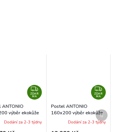
Z
Z
ZDAR
D
ZDAR
D
MA
MA
A
A
el ANTONIO
Postel ANTONIO
R
R
Další
00 výběr ekokůže
160x200 výběr ekokůže
M
M
produkt
Dodání za 2-3 týdny
Dodání za 2-3 týdny
A
A