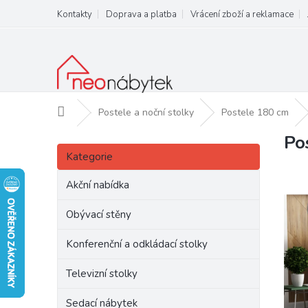
Přejít
Kontakty
Doprava a platba
Vrácení zboží a reklamace
na
obsah
Domů
Postele a noční stolky
Postele 180 cm
Po
P
Přeskočit
o
Kategorie
kategorie
s
t
Akční nabídka
r
a
Obývací stěny
n
Konferenční a odkládací stolky
n
í
Televizní stolky
p
a
Sedací nábytek
n