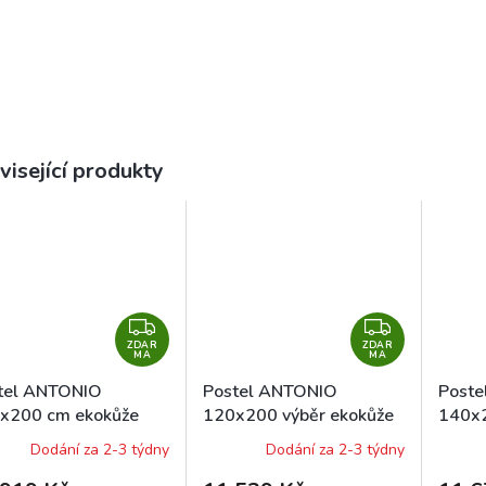
visející produkty
Z
Z
ZDAR
D
ZDAR
D
MA
MA
A
A
tel ANTONIO
Postel ANTONIO
Post
R
R
x200 cm ekokůže
120x200 výběr ekokůže
140x2
M
M
ryt 9333
Dodání za 2-3 týdny
Dodání za 2-3 týdny
A
A