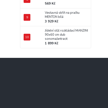
569 Kč
Vestavná skříň na pračku
MENTON bílá
3 929 Kč
Jídelní stůl rozkládací MANZINI
90x60 cm dub
sonoma/antracit
1 899 Kč
Z
á
p
a
t
í