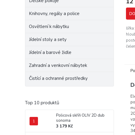
12
Dětské pokoje
Knihovny, regály a police
DO
Osvětlení k nábytku
šířka
hlou
Jídelní stoly a sety
post
čele
Jídelní a barové židle
Kons
ve sv
Zahradní a venkovní nábytek
Po
Čistící a ochranné prostředky
D
El
po
Top 10 produktů
ma
20
Policová skříň OLIV 2D dub
vz
sonoma
vy
3 179 Kč
34