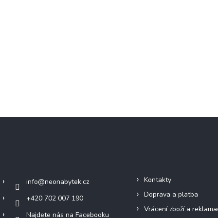
Kontakt
Informace pro vás
Kontakty
info
@
neonabytek.cz
Doprava a platba
+420 702 007 190
Vrácení zboží a reklama
Najdete nás na Facebooku