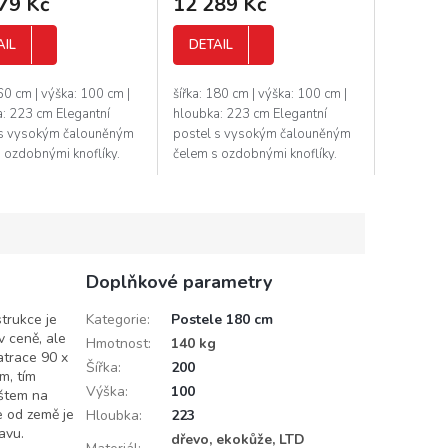
79 Kč
12 289 Kč
AIL
DETAIL
160 cm | výška: 100 cm |
šířka: 180 cm | výška: 100 cm |
: 223 cm Elegantní
hloubka: 223 cm Elegantní
 s vysokým čalouněným
postel s vysokým čalouněným
 ozdobnými knoflíky.
čelem s ozdobnými knoflíky.
sou plastové v šedé
Nožky jsou plastové v šedé
Rošt je v ceně, ale
barvě. Rošt je v ceně, ale
...
matrace...
Doplňkové parametry
trukce je
Kategorie
:
Postele 180 cm
v ceně, ale
Hmotnost
:
140 kg
atrace 90 x
Šířka
:
200
m, tím
Výška
:
100
oštem na
e od země je
Hloubka
:
223
avu.
dřevo, ekokůže, LTD