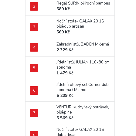
Regál SURIN přírodní bambus
589 Kč
Noční stolek GALAX 20 1S
bílá/dub artisan
569 Kč
Zahradní stůl BADEN M černá
2 329 Kč
Jídelní stůl JULIAN 110x80 cm
sonoma
1 479 Kč
Jídelní rohový set Corner dub
sonoma / Malmo
6 209 Kč
VENTURI kuchyňský ostrůvek,
bílá/pine
5 569 Kč
Noční stolek GALAX 20 1S
dub artisan