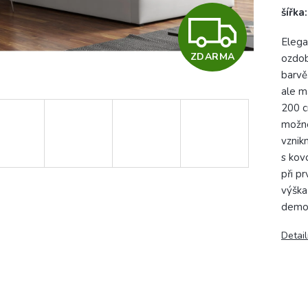
šířka
Z
Elega
ZDARMA
ozdob
D
barvě
ale m
200 c
A
možné
vznik
s kov
R
při p
výška
demo
M
Detail
A