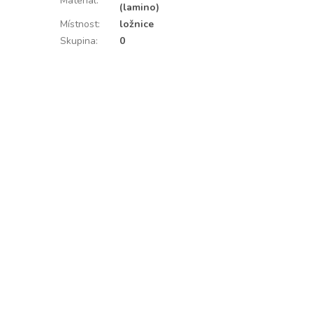
Materiál
:
(lamino)
Místnost
:
ložnice
Skupina
:
0