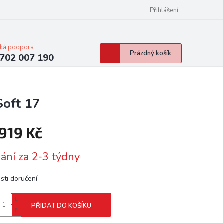
Přihlášení
cká podpora:
Nákupní
Prázdný košík
702 007 190
košík
oft 17
 919 Kč
á
ání za 2-3 týdny
sti doručení
PŘIDAT DO KOŠÍKU