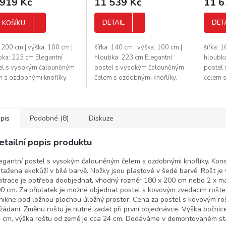
 919 Kč
11 539 Kč
11 6
DETAIL
DET
 KOŠÍKU
: 200 cm | výška: 100 cm |
šířka: 140 cm | výška: 100 cm |
šířka: 
bka: 223 cm Elegantní
hloubka: 223 cm Elegantní
hloubka
el s vysokým čalouněným
postel s vysokým čalouněným
postel
m s ozdobnými knoflíky.
čelem s ozdobnými knoflíky.
čelem s
trukce je potažena ekokůží
Nožky jsou plastové v šedé
Nožky j
ětle hnědé barvě. Nožky...
barvě. Rošt je v ceně, ale
barvě. 
matrace...
matrace
pis
Podobné (8)
Diskuze
etailní popis produktu
egantní postel s vysokým čalouněným čelem s ozdobnými knoflíky. Kons
tažena ekokůží v bílé barvě. Nožky jsou plastové v šedé barvě. Rošt je 
trace je potřeba doobjednat, vhodný rozměr 180 x 200 cm nebo 2 x m
0 cm. Za příplatek je možné objednat postel s kovovým zvedacím rošte
nikne pod ložnou plochou úložný prostor. Cena za postel s kovovým r
žádaní. Změnu roštu je nutné zadat při první objednávce. Výška bočnic
 cm, výška roštu od země je cca 24 cm. Dodáváme v demontovaném st