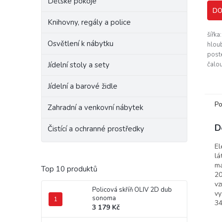
Dětské pokoje
DO
Knihovny, regály a police
šířka
Osvětlení k nábytku
hlou
post
Jídelní stoly a sety
čalo
je po
šedé
Jídelní a barové židle
plast
Po
Zahradní a venkovní nábytek
D
Čistící a ochranné prostředky
El
lá
ma
Top 10 produktů
20
vz
Policová skříň OLIV 2D dub
vy
sonoma
34
3 179 Kč