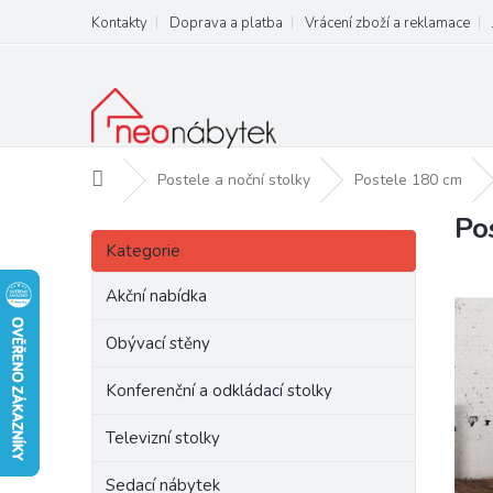
Přejít
Kontakty
Doprava a platba
Vrácení zboží a reklamace
na
obsah
Domů
Postele a noční stolky
Postele 180 cm
Po
P
Přeskočit
o
Kategorie
kategorie
s
t
Akční nabídka
r
a
Obývací stěny
n
Konferenční a odkládací stolky
n
í
Televizní stolky
p
a
Sedací nábytek
n