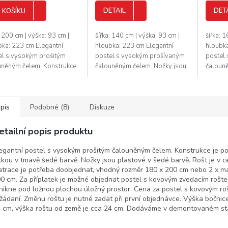
DETAIL
DET
 KOŠÍKU
: 200 cm | výška: 93 cm |
šířka: 140 cm | výška: 93 cm |
šířka: 
bka: 223 cm Elegantní
hloubka: 223 cm Elegantní
hloubka
el s vysokým prošitým
postel s vysokým prošívaným
postel
uněným čelem. Konstrukce
čalouněným čelem. Nožky jsou
čaloun
tažena látkou ve světle
plastové v šedé barvě. Rošt je v
plastov
 barvě. Nožky jsou
ceně, ale matrace je potřeba...
ceně, a
ové v...
pis
Podobné (8)
Diskuze
etailní popis produktu
egantní postel s vysokým prošitým čalouněným čelem. Konstrukce je p
tkou v tmavě šedé barvě. Nožky jsou plastové v šedé barvě. Rošt je v c
trace je potřeba doobjednat, vhodný rozměr 180 x 200 cm nebo 2 x m
0 cm. Za příplatek je možné objednat postel s kovovým zvedacím rošte
nikne pod ložnou plochou úložný prostor. Cena za postel s kovovým r
žádaní. Změnu roštu je nutné zadat při první objednávce. Výška bočnic
 cm, výška roštu od země je cca 24 cm. Dodáváme v demontovaném st