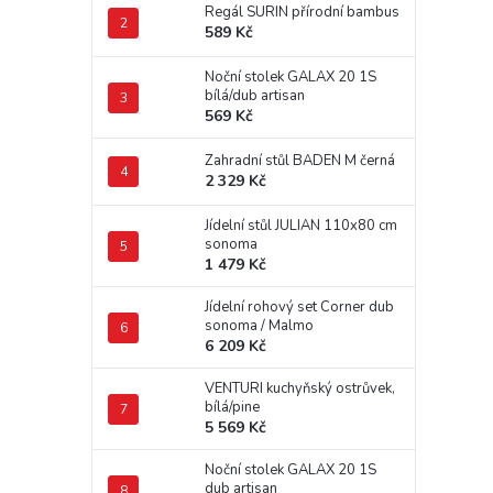
Regál SURIN přírodní bambus
589 Kč
Noční stolek GALAX 20 1S
bílá/dub artisan
569 Kč
Zahradní stůl BADEN M černá
2 329 Kč
Jídelní stůl JULIAN 110x80 cm
sonoma
1 479 Kč
Jídelní rohový set Corner dub
sonoma / Malmo
6 209 Kč
VENTURI kuchyňský ostrůvek,
bílá/pine
5 569 Kč
Noční stolek GALAX 20 1S
dub artisan