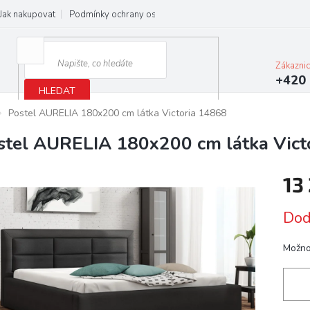
Jak nakupovat
Podmínky ochrany osobních údajů
Obchodní podmínky
Zákazni
+420 
HLEDAT
Postel AURELIA 180x200 cm látka Victoria 14868
stel AURELIA 180x200 cm látka Vict
13
Měrn
Dod
cena:
Možno