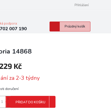
Přihlášení
cká podpora:
Nákupní
Prázdný košík
702 007 190
košík
oria 14868
 229 Kč
á
ání za 2-3 týdny
sti doručení
PŘIDAT DO KOŠÍKU