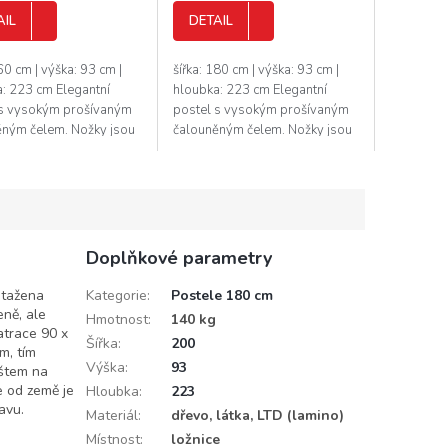
AIL
DETAIL
160 cm | výška: 93 cm |
šířka: 180 cm | výška: 93 cm |
: 223 cm Elegantní
hloubka: 223 cm Elegantní
 s vysokým prošívaným
postel s vysokým prošívaným
ěným čelem. Nožky jsou
čalouněným čelem. Nožky jsou
é v šedé barvě. Rošt je v
plastové v šedé barvě. Rošt je v
le matrace je potřeba...
ceně, ale matrace je potřeba...
Doplňkové parametry
otažena
Kategorie
:
Postele 180 cm
eně, ale
Hmotnost
:
140 kg
atrace 90 x
Šířka
:
200
m, tím
Výška
:
93
oštem na
e od země je
Hloubka
:
223
avu.
Materiál
:
dřevo, látka, LTD (lamino)
Místnost
:
ložnice