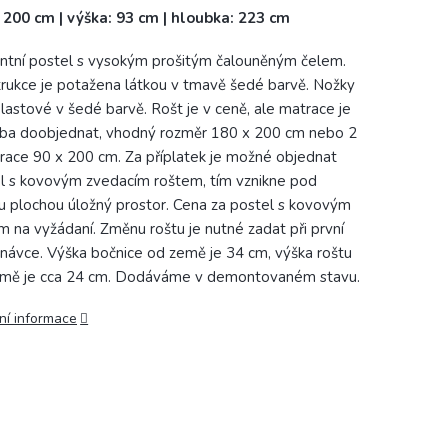
: 200 cm | výška: 93 cm | hloubka: 223 cm
ntní postel s vysokým prošitým čalouněným čelem.
rukce je potažena látkou v tmavě šedé barvě. Nožky
plastové v šedé barvě. Rošt je v ceně, ale matrace je
ba doobjednat, vhodný rozměr 180 x 200 cm nebo 2
race 90 x 200 cm. Za příplatek je možné objednat
l s kovovým zvedacím roštem, tím vznikne pod
u plochou úložný prostor. Cena za postel s kovovým
m na vyžádaní. Změnu roštu je nutné zadat při první
návce. Výška bočnice od země je 34 cm, výška roštu
mě je cca 24 cm. Dodáváme v demontovaném stavu.
ní informace