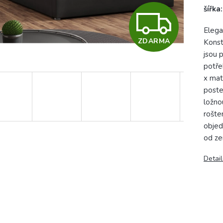
šířka
Z
Elega
ZDARMA
Konst
D
jsou 
potře
x mat
A
poste
ložno
rošte
R
objed
od ze
M
Detail
A