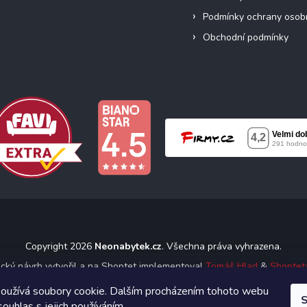
Podmínky ochrany osob
Obchodní podmínky
Copyright 2026
Neonabytek.cz
. Všechna práva vyhrazena.
ický návrh vytvořil a na Shoptet implementoval
Tomáš Hlad
&
Shoptet
oužívá soubory cookie. Dalším procházením tohoto webu
S
Vytvořil Shoptet
souhlas s jejich používáním.