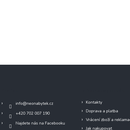
Kontakt
Informace pro vás
Kontakty
info
@
neonabytek.cz
Doprava a platba
+420 702 007 190
Vrácení zboží a reklama
Najdete nás na Facebooku
Jak nakupovat