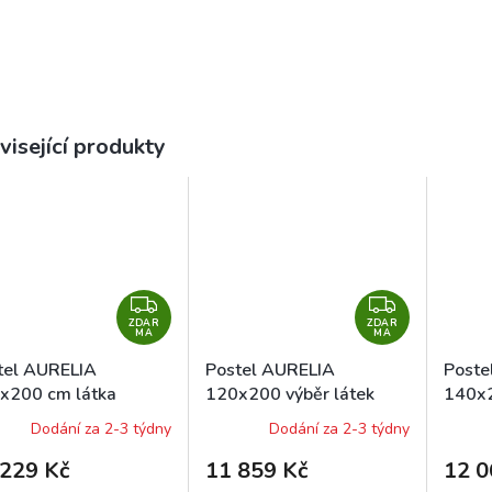
visející produkty
Z
Z
ZDAR
D
ZDAR
D
MA
MA
A
A
tel AURELIA
Postel AURELIA
Poste
R
R
x200 cm látka
120x200 výběr látek
140x2
M
M
toria 14866
Dodání za 2-3 týdny
Dodání za 2-3 týdny
A
A
 229 Kč
11 859 Kč
12 0