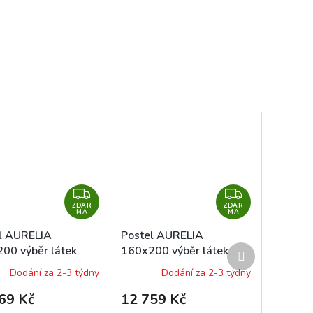
Z
Z
ZDAR
D
ZDAR
D
MA
MA
A
A
l AURELIA
Postel AURELIA
R
R
Další
00 výběr látek
160x200 výběr látek
M
M
produkt
Dodání za 2-3 týdny
Dodání za 2-3 týdny
A
A
69 Kč
12 759 Kč