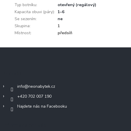
Typ botníku
:
otevřený (regálový)
Kapacita obuvi (páry)
:
1–6
Se sezením
:
ne
Skupina
:
1
Místnost
:
předsíň
Z
á
p
a
Kontakt
t
í
info
@
neonabytek.cz
+420 702 007 190
Najdete nás na Facebooku
Informace pro vás