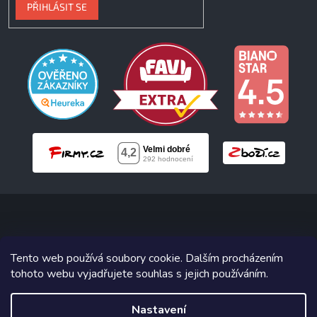
PŘIHLÁSIT SE
Copyright 2026
Neonabytek.cz
. Všechna práva vyhrazena.
Tento web používá soubory cookie. Dalším procházením
tohoto webu vyjadřujete souhlas s jejich používáním.
Grafický návrh vytvořil a na Shoptet implementoval
Tomáš Hlad
&
Shoptetak.cz
.
Nastavení