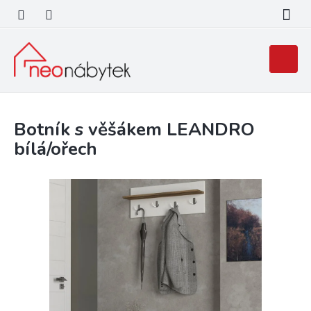
Přejít
na
obsah
Nákupní
košík
Botník s věšákem LEANDRO
bílá/ořech