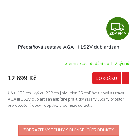
Z
ZDARMA
D
Předsíňová sestava AGA III 1S2V dub artisan
A
R
Externí sklad: dodání do 1-2 týdnů
M
12 699 Kč
DO KOŠÍKU
A
šířka: 150 cm | výška: 238 cm | hloubka: 35 cmPředsíňová sestava
AGA III 1S2V dub artisan nabídne prakticky řešený úložný prostor
pro oblečení, obuv i doplňky a pomůže udržet...
ZOBRAZIT VŠECHNY SOUVISEJÍCÍ PRODUKTY