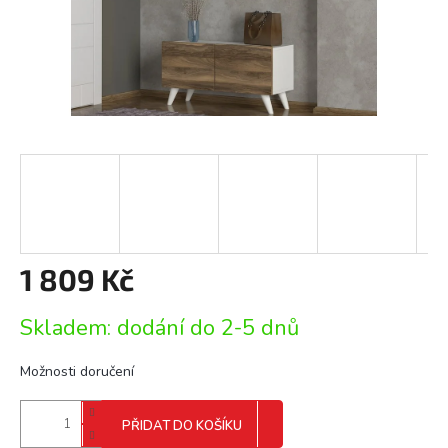
1 809 Kč
Měrná
Skladem: dodání do 2-5 dnů
cena:
Možnosti doručení
PŘIDAT DO KOŠÍKU