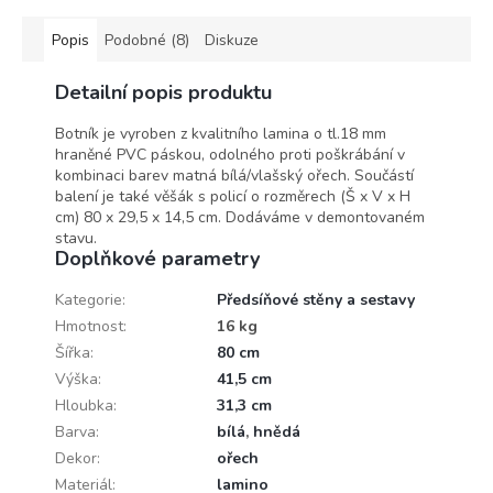
Popis
Podobné (8)
Diskuze
Detailní popis produktu
Botník je vyroben z kvalitního lamina o tl.18 mm
hraněné PVC páskou, odolného proti poškrábání v
kombinaci barev matná bílá/vlašský ořech. Součástí
balení je také věšák s policí o rozměrech (Š x V x H
cm) 80 x 29,5 x 14,5 cm. Dodáváme v demontovaném
stavu.
Doplňkové parametry
Kategorie
:
Předsíňové stěny a sestavy
Hmotnost
:
16 kg
Šířka
:
80 cm
Výška
:
41,5 cm
Hloubka
:
31,3 cm
Barva
:
bílá
,
hnědá
Dekor
:
ořech
Materiál
:
lamino