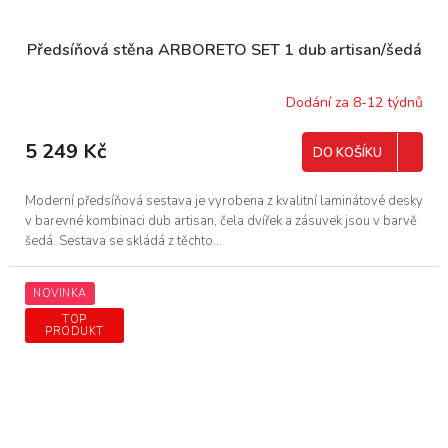
Předsíňová stěna ARBORETO SET 1 dub artisan/šedá
Dodání za 8-12 týdnů
5 249 Kč
DO KOŠÍKU
Moderní předsíňová sestava je vyrobena z kvalitní laminátové desky
v barevné kombinaci dub artisan, čela dvířek a zásuvek jsou v barvě
šedá. Sestava se skládá z těchto...
NOVINKA
TOP
PRODUKT