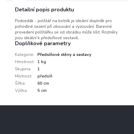
Detailní popis produktu
Podsedák - polštář na botník je ideální doplněk pro
pohodlné sezení při obouvání a vyzouvání. Barevné
provedení polštářku se od obrázku může lišit. Rozměry
jsou ideální k předsíňové sestavě.
Doplňkové parametry
Kategorie
:
Předsíňové stěny a sestavy
Hmotnost
:
1 kg
Skupina
:
1
Místnost
:
předsíň
Šířka
:
60 cm
Výška
:
5 cm
Z
á
p
a
Kontakt