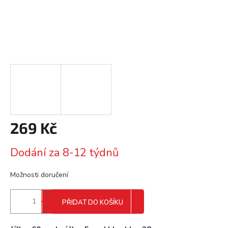
269 Kč
Měrná
Dodání za 8-12 týdnů
cena:
Možnosti doručení
PŘIDAT DO KOŠÍKU