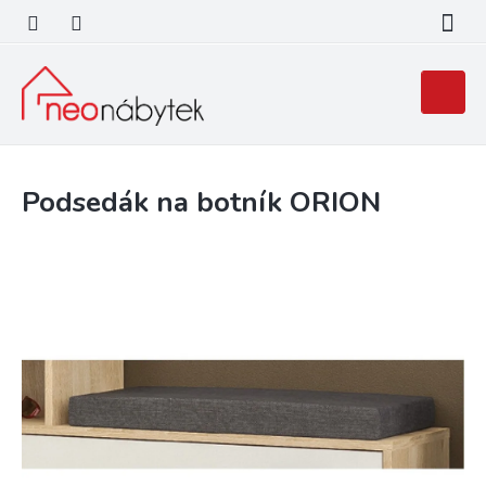
Přejít
na
obsah
Nákupní
košík
Podsedák na botník ORION