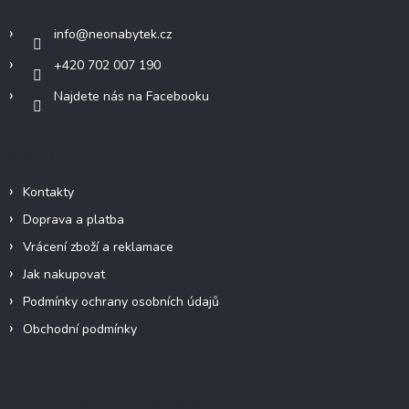
t
í
info
@
neonabytek.cz
+420 702 007 190
Najdete nás na Facebooku
Informace pro vás
Kontakty
Doprava a platba
Vrácení zboží a reklamace
Jak nakupovat
Podmínky ochrany osobních údajů
Obchodní podmínky
Odebírat newsletter