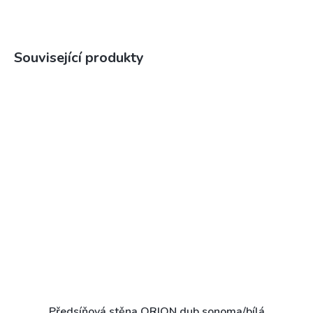
Související produkty
Předsíňová stěna ORION dub sonoma/bílá