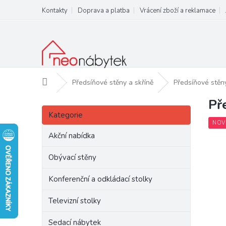
Přejít
Kontakty
Doprava a platba
Vrácení zboží a reklamace
na
obsah
Domů
Předsíňové stěny a skříně
Předsíňové stěn
Př
P
Přeskočit
o
Kategorie
kategorie
s
NOV
t
Akční nabídka
r
a
Obývací stěny
n
Konferenční a odkládací stolky
n
í
Televizní stolky
p
a
Sedací nábytek
n