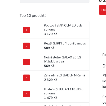
6 
DO
Top 10 produktů
Policová skříň OLIV 2D dub
sonoma
3 179 Kč
Regál SURIN přírodní bambus
589 Kč
Po
Noční stolek GALAX 20 1S
bílá/dub artisan
D
569 Kč
P
Zahradní stůl BADEN M černá
2 329 Kč
kd
ka
Jídelní stůl JULIAN 110x80 cm
sonoma
Se
1 479 Kč
vy