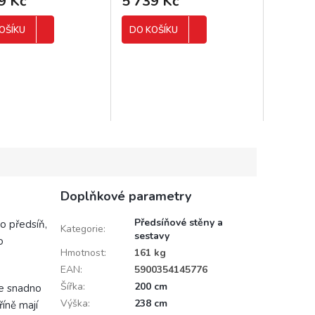
9 Kč
5 739 Kč
OŠÍKU
DO KOŠÍKU
Doplňkové parametry
Předsíňové stěny a
ro předsíň,
Kategorie
:
sestavy
o
Hmotnost
:
161 kg
EAN
:
5900354145776
Šířka
:
200 cm
že snadno
Výška
:
238 cm
říně mají