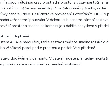
rní a spodní úložnou část, prostřední prostor s výsuvnou tyčí na ra
licí, zatímco věšákový panel doplňuje čalouněné opěradlo, sedák, t
říňky nahoře i dole. Bezúchytové provedení s otevíráním TIP-ON p
nadní každodenní používání. V dekoru dub sonoma působí sestava 
osvětlí prostor a snadno se kombinuje s dalším nábytkem v předsín
ožnosti doplnění
stém AGA je modulární, takže sestavu můžete snadno rozšířit o dal
bo věšákový panel podle prostoru a potřeb Vaší předsíně.
stavu dodáváme v demontu. V balení najdete přehledný montážní
mpletní spojovací materiál pro snadné sestavení.