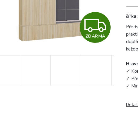
šířka
Z
Předs
prakt
ZDARMA
D
doplň
každo
A
Hlavn
✓ Kom
✓ Pře
R
✓ Min
M
Detail
A