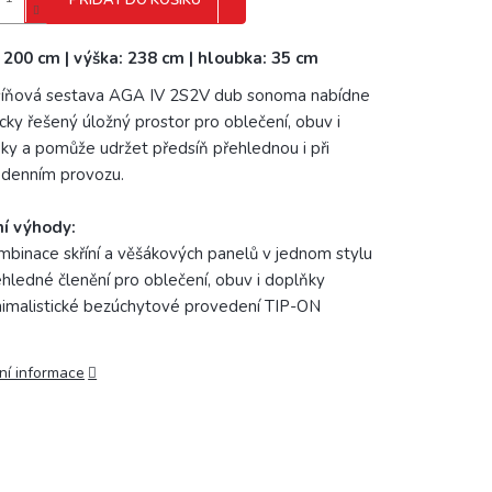
PŘIDAT DO KOŠÍKU
: 200 cm | výška: 238 cm | hloubka: 35 cm
íňová sestava AGA IV 2S2V dub sonoma nabídne
icky řešený úložný prostor pro oblečení, obuv i
ky a pomůže udržet předsíň přehlednou i při
denním provozu.
í výhody:
binace skříní a věšákových panelů v jednom stylu
hledné členění pro oblečení, obuv i doplňky
imalistické bezúchytové provedení TIP-ON
ní informace