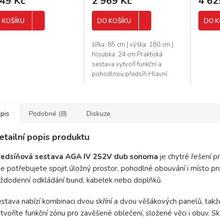
249 Kč
2 969 Kč
4 62
 KOŠÍKU
DO KOŠÍKU
DO K
šířka: 85 cm | výška: 180 cm |
hloubka: 24 cm Praktická
sestava vytvoří funkční a
pohodlnou předsíň.Hlavní
výhody: 6 věšáků Botník pro 8-
9 páru bot Zrcadlo Kvalitní...
pis
Podobné (8)
Diskuze
etailní popis produktu
ředsíňová sestava AGA IV 2S2V dub sonoma
je chytré řešení p
e potřebujete spojit úložný prostor, pohodlné obouvání i místo pr
ždodenní odkládání bund, kabelek nebo doplňků.
stava nabízí kombinaci dvou skříní a dvou věšákových panelů, tak
tvoříte funkční zónu pro zavěšené oblečení, složené věci i obuv. Sk