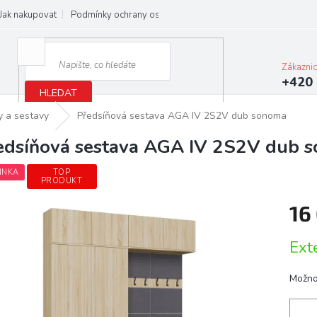
Jak nakupovat
Podmínky ochrany osobních údajů
Obchodní podmínky
Zákazni
+420 
HLEDAT
y a sestavy
Předsíňová sestava AGA IV 2S2V dub sonoma
edsíňová sestava AGA IV 2S2V dub 
INKA
TOP
PRODUKT
16
Měrn
Ext
cena:
Možno