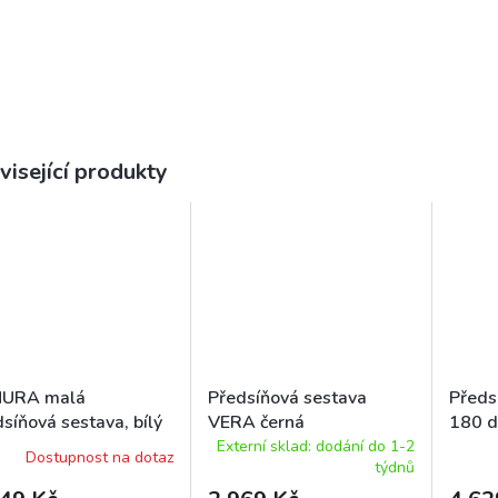
visející produkty
URA malá
Předsíňová sestava
Předs
síňová sestava, bílý
VERA černá
180 d
/ černá
Externí sklad: dodání do 1-2
Dostupnost na dotaz
týdnů