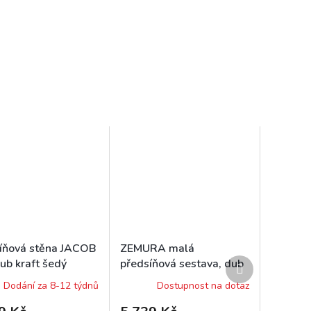
íňová stěna JACOB
ZEMURA malá
Další
ub kraft šedý
předsíňová sestava, dub
produkt
Artisan/antracit
Dodání za 8-12 týdnů
Dostupnost na dotaz