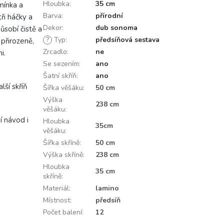
Hloubka
:
35 cm
mínka a
Barva
:
přírodní
ři háčky a
Dekor
:
dub sonoma
ůsobí čistě a
?
Typ
:
předsíňová sestava
přirozeně,
Zrcadlo
:
ne
i.
Se sezením
:
ano
Šatní skříň
:
ano
ší skříň
Šířka věšáku
:
50 cm
Výška
238 cm
věšáku
:
 návod i
Hloubka
35cm
věšáku
:
Šířka skříně
:
50 cm
Výška skříně
:
238 cm
Hloubka
35 cm
skříně
:
Materiál
:
lamino
Místnost
:
předsíň
Počet balení
:
12