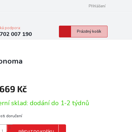
Přihlášení
cká podpora:
Nákupní
Prázdný košík
702 007 190
košík
sonoma
 669 Kč
á
erní sklad: dodání do 1-2 týdnů
sti doručení