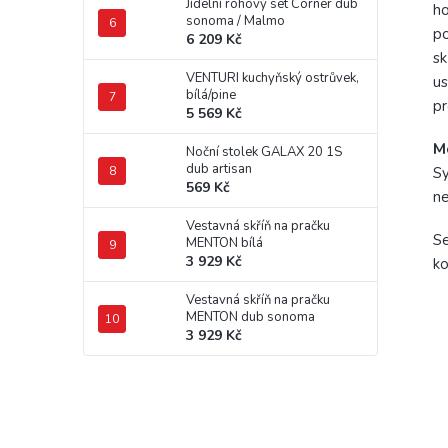
Jídelní rohový set Corner dub
ho
sonoma / Malmo
po
6 209 Kč
sk
VENTURI kuchyňský ostrůvek,
us
bílá/pine
pr
5 569 Kč
M
Noční stolek GALAX 20 1S
dub artisan
Sy
569 Kč
ne
Vestavná skříň na pračku
Se
MENTON bílá
3 929 Kč
ko
Vestavná skříň na pračku
MENTON dub sonoma
3 929 Kč