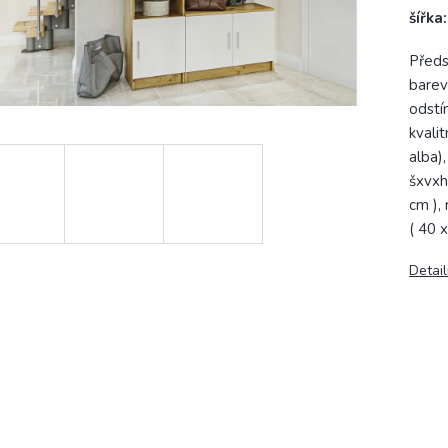
šířka
Předs
barev
odstín
kvali
alba)
šxvxh
cm ),
( 40 
Detail