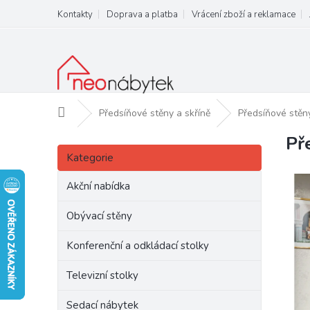
Přejít
Kontakty
Doprava a platba
Vrácení zboží a reklamace
na
obsah
Domů
Předsíňové stěny a skříně
Předsíňové stěn
Př
P
Přeskočit
o
Kategorie
kategorie
s
t
Akční nabídka
r
a
Obývací stěny
n
Konferenční a odkládací stolky
n
í
Televizní stolky
p
a
Sedací nábytek
n