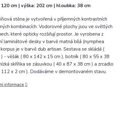
: 120 cm | výška: 202 cm | hloubka: 38 cm
íňová stěna je vytvořená v příjemných kontrastních
ných kombinacích. Vodorovné plochy jsou ve světlých
ech, které opticky rozšiřují prostor. Je vyrobena z
tní laminátové desky v barvě matná bílá (nymphea
, korpus je v barvě dub artisan. Sestava se skládá (
 ) - věšák ( 80 x 142 x 15 cm ), botník ( 80 x 55 x 38
 nízká skříňka se zásuvkou ( 40 x 87 x 38 cm ) a zrcadlo
x 112 x 2 cm ). Dodáváme v demontovaném stavu.
ní informace