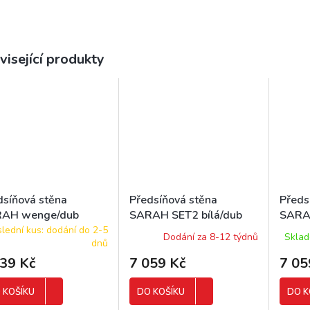
visející produkty
dsíňová stěna
Předsíňová stěna
Předs
AH wenge/dub
SARAH SET2 bílá/dub
SARA
čný
artisan
wenge
lední kus: dodání do 2-5
Dodání za 8-12 týdnů
Sklad
dnů
639 Kč
7 059 Kč
7 05
 KOŠÍKU
DO KOŠÍKU
DO K