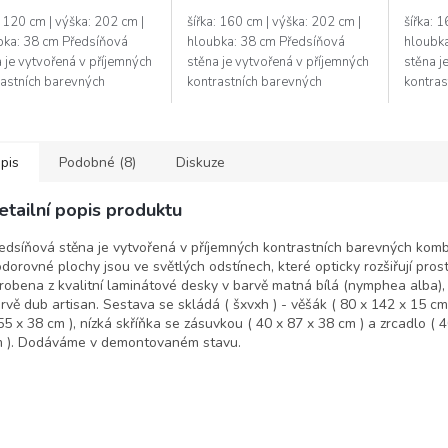
: 120 cm | výška: 202 cm |
šířka: 160 cm | výška: 202 cm |
šířka: 
bka: 38 cm Předsíňová
hloubka: 38 cm Předsíňová
hloubk
 je vytvořená v příjemných
stěna je vytvořená v příjemných
stěna j
rastních barevných
kontrastních barevných
kontras
inacích. Vodorovné
kombinacích. Vodorovné
kombin
y jsou ve světlých
plochy jsou ve světlých
plochy 
nech, které...
odstínech, které...
odstínec
pis
Podobné (8)
Diskuze
etailní popis produktu
edsíňová stěna je vytvořená v příjemných kontrastních barevných komb
dorovné plochy jsou ve světlých odstínech, které opticky rozšiřují prost
robena z kvalitní laminátové desky v barvě matná bílá (nymphea alba), 
rvě dub artisan. Sestava se skládá ( šxvxh ) - věšák ( 80 x 142 x 15 cm 
55 x 38 cm ), nízká skříňka se zásuvkou ( 40 x 87 x 38 cm ) a zrcadlo ( 
 ). Dodáváme v demontovaném stavu.