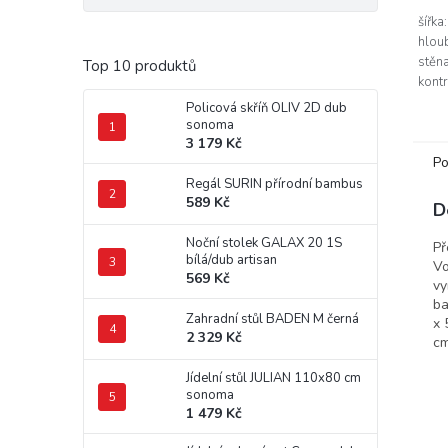
šířka
hlou
stěna
Top 10 produktů
kont
komb
Policová skříň OLIV 2D dub
ploch
sonoma
odstí
3 179 Kč
Po
Regál SURIN přírodní bambus
589 Kč
D
Noční stolek GALAX 20 1S
Př
bílá/dub artisan
Vo
569 Kč
vy
ba
Zahradní stůl BADEN M černá
x 
2 329 Kč
cm
Jídelní stůl JULIAN 110x80 cm
sonoma
1 479 Kč