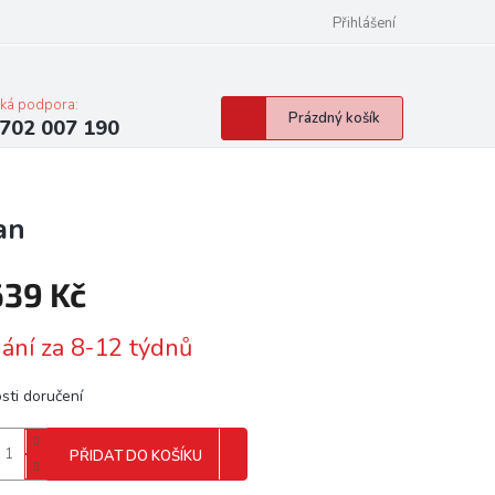
Přihlášení
cká podpora:
Nákupní
Prázdný košík
702 007 190
košík
an
639 Kč
á
ání za 8-12 týdnů
sti doručení
PŘIDAT DO KOŠÍKU