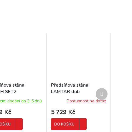
íňová stěna
Předsíňová stěna
Další
H SET2
LAMTAR dub
produkt
/dub mléčný
artisan/antracit
em: dodání do 2-5 dnů
Dostupnost na dotaz
9 Kč
5 729 Kč
OŠÍKU
DO KOŠÍKU