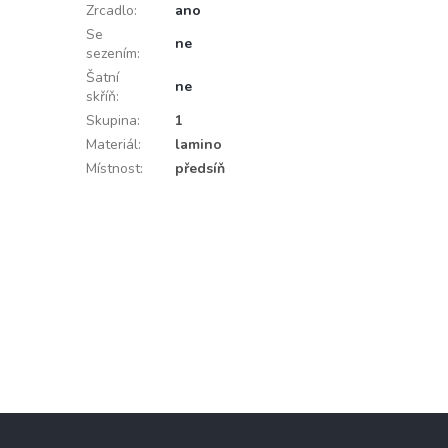
Zrcadlo
:
ano
Se
ne
sezením
:
Šatní
ne
skříň
:
Skupina
:
1
Materiál
:
lamino
Místnost
:
předsíň