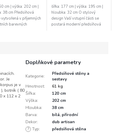
160 cm | výška: 202 cm |
šířka: 177 cm | výška: 195 cm |
a: 38 cm Předsíňová
hloubka: 32 cm O stylový
e vytvořená v příjemných
design Vaší vstupní části se
tních barevných
postará moderní předsíňová
acích. Vodorovné
sestava . Kombinace moderních
jsou ve světlých
barev jako dub Artisan v
h, které...
kombinaci...
Doplňkové parametry
inacích.
Předsíňové stěny a
Kategorie
:
or. Je
sestavy
korpus je v
Hmotnost
:
61 kg
), botník ( 80
Šířka
:
120 cm
40 x 112 x 2
Výška
:
202 cm
Hloubka
:
38 cm
Barva
:
bílá
,
přírodní
Dekor
:
dub artisan
?
Typ
:
předsíňová stěna