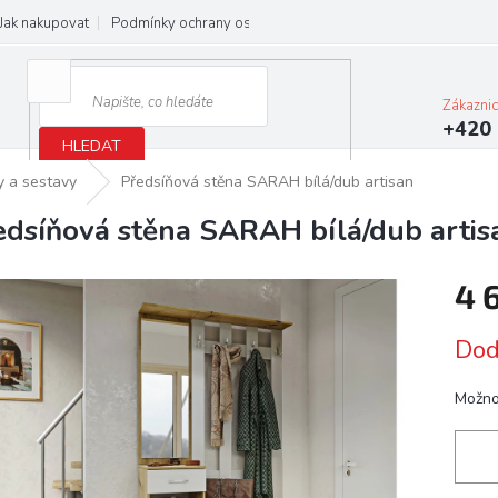
Jak nakupovat
Podmínky ochrany osobních údajů
Obchodní podmínky
Zákazni
+420 
HLEDAT
y a sestavy
Předsíňová stěna SARAH bílá/dub artisan
edsíňová stěna SARAH bílá/dub artis
4 
Měrn
Dod
cena:
Možno