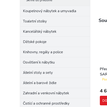
Skříně do předsíně
Koupelnový nábytek a umyvadla
Sou
Toaletní stolky
Kancelářský nábytek
Dětské pokoje
Knihovny, regály a police
Osvětlení k nábytku
Pře
Jídelní stoly a sety
SAR
mlé
Pos
Jídelní a barové židle
4 
Zahradní a venkovní nábytek
DO
Čistící a ochranné prostředky