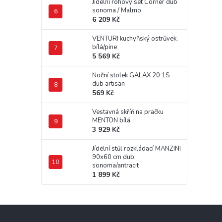
Jídelní rohový set Corner dub
sonoma / Malmo
6 209 Kč
VENTURI kuchyňský ostrůvek,
bílá/pine
5 569 Kč
Noční stolek GALAX 20 1S
dub artisan
569 Kč
Vestavná skříň na pračku
MENTON bílá
3 929 Kč
Jídelní stůl rozkládací MANZINI
90x60 cm dub
sonoma/antracit
1 899 Kč
Z
á