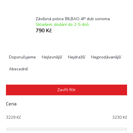
Závěsná police BILBAO 4P dub sonoma
Skladem: dodání do 2-5 dnů
790 Kč
Ř
a
Doporučujeme
Nejlevnější
Nejdražší
Nejprodávanější
z
e
Abecedně
n
í
p
Zavřít filtr
r
o
Cena
d
u
3229
Kč
3230
Kč
k
t