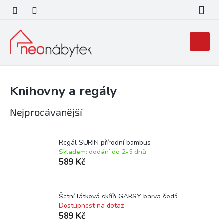
Přejít
na
obsah
Nákupní
košík
Knihovny a regály
Nejprodávanější
Regál SURIN přírodní bambus
Skladem: dodání do 2-5 dnů
589 Kč
Šatní látková skříň GARSY barva šedá
Dostupnost na dotaz
589 Kč