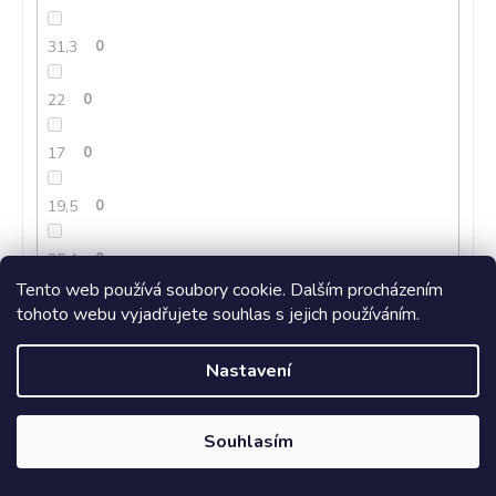
31,3
0
22
0
17
0
19,5
0
25,4
0
Tento web používá soubory cookie. Dalším procházením
tohoto webu vyjadřujete souhlas s jejich používáním.
18
0
34
0
Nastavení
12
0
Souhlasím
42
0