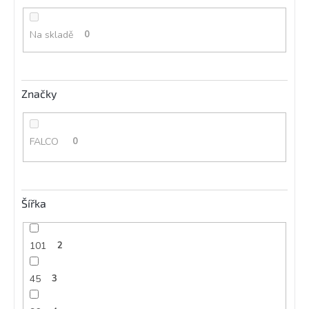
ů
Na skladě
0
Značky
FALCO
0
Šířka
101
2
45
3