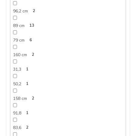
96,2 cm
2
89 cm
13
79 cm
6
160 cm
2
31,3
1
50,2
1
158 cm
2
91,8
1
83,6
2