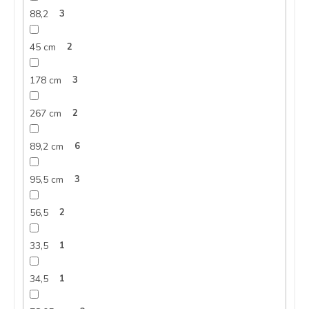
88,2
3
45 cm
2
178 cm
3
267 cm
2
89,2 cm
6
95,5 cm
3
56,5
2
33,5
1
34,5
1