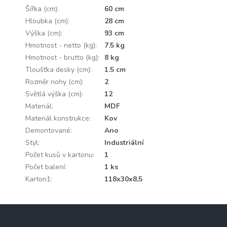
Šířka (cm)
:
60 cm
Hloubka (cm)
:
28 cm
Výška (cm)
:
93 cm
Hmotnost - netto (kg)
:
7.5 kg
Hmotnost - brutto (kg)
:
8 kg
Tloušťka desky (cm)
:
1.5 cm
Rozměr nohy (cm)
:
2
Světlá výška (cm)
:
12
Materiál
:
MDF
Materiál konstrukce
:
Kov
Demontované
:
Ano
Styl
:
Industriální
Počet kusů v kartonu
:
1
Počet balení
:
1 ks
Karton1
:
118x30x8,5
Z
á