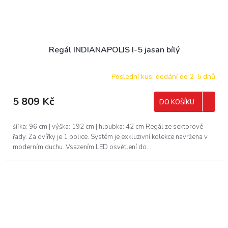
Regál INDIANAPOLIS I-5 jasan bílý
Poslední kus: dodání do 2-5 dnů
5 809 Kč
DO KOŠÍKU
šířka: 96 cm | výška: 192 cm | hloubka: 42 cm Regál ze sektorové
řady. Za dvířky je 1 police. Systém je exkluzivní kolekce navržena v
moderním duchu. Vsazením LED osvětlení do...