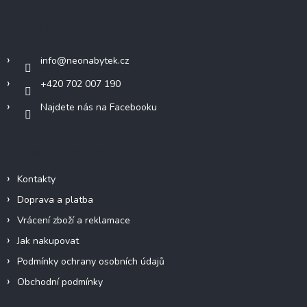
p
a
Kontakt
t
í
info
@
neonabytek.cz
+420 702 007 190
Najdete nás na Facebooku
Informace pro vás
Kontakty
Doprava a platba
Vrácení zboží a reklamace
Jak nakupovat
Podmínky ochrany osobních údajů
Obchodní podmínky