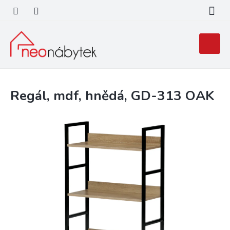
Přejít
na
obsah
Nákupní
košík
Regál, mdf, hnědá, GD-313 OAK