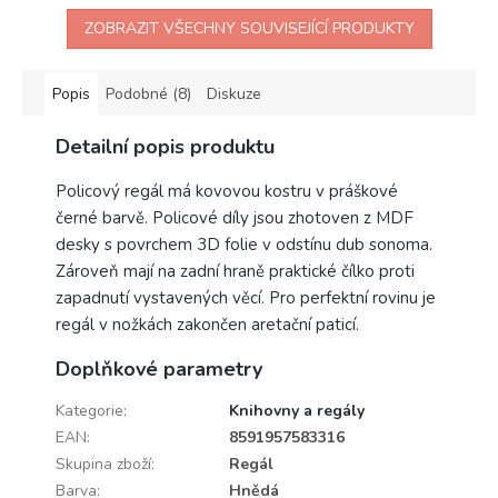
ZOBRAZIT VŠECHNY SOUVISEJÍCÍ PRODUKTY
Popis
Podobné (8)
Diskuze
Detailní popis produktu
Policový regál má kovovou kostru v práškové
černé barvě. Policové díly jsou zhotoven z MDF
desky s povrchem 3D folie v odstínu dub sonoma.
Zároveň mají na zadní hraně praktické čílko proti
zapadnutí vystavených věcí. Pro perfektní rovinu je
regál v nožkách zakončen aretační paticí.
Doplňkové parametry
Kategorie
:
Knihovny a regály
EAN
:
8591957583316
Skupina zboží
:
Regál
Barva
:
Hnědá