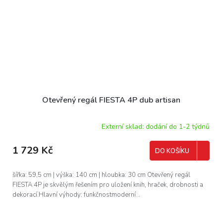
Otevřený regál FIESTA 4P dub artisan
Externí sklad: dodání do 1-2 týdnů
1 729 Kč
DO KOŠÍKU
šířka: 59,5 cm | výška: 140 cm | hloubka: 30 cm Otevřený regál
FIESTA 4P je skvělým řešením pro uložení knih, hraček, drobnosti a
dekorací.Hlavní výhody: funkčnostmoderní...