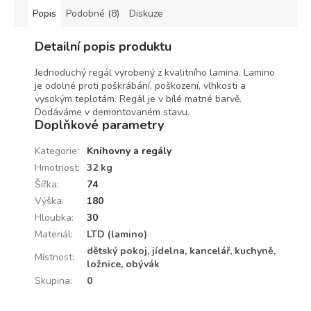
Popis
Podobné (8)
Diskuze
Detailní popis produktu
Jednoduchý regál vyrobený z kvalitního lamina. Lamino
je odolné proti poškrábání, poškození, vlhkosti a
vysokým teplotám. Regál je v bílé matné barvě.
Dodáváme v demontovaném stavu.
Doplňkové parametry
Kategorie
:
Knihovny a regály
Hmotnost
:
32 kg
Šířka
:
74
Výška
:
180
Hloubka
:
30
Materiál
:
LTD (lamino)
dětský pokoj, jídelna, kancelář, kuchyně,
Místnost
:
ložnice, obývák
Skupina
:
0