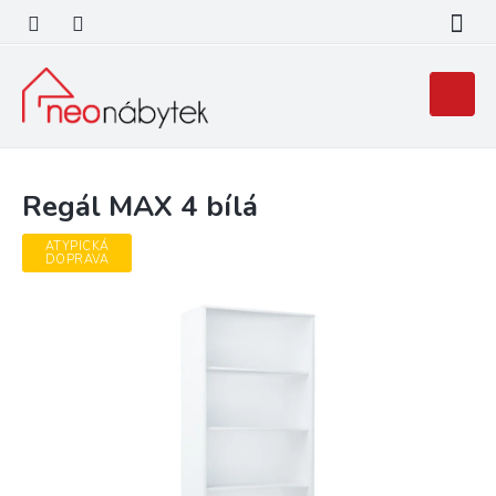
Přejít
na
obsah
Nákupní
košík
Regál MAX 4 bílá
ATYPICKÁ
DOPRAVA