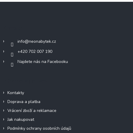
Z
á
p
a
Kontakt
t
í
info
@
neonabytek.cz
+420 702 007 190
Najdete nás na Facebooku
Informace pro vás
Kontakty
Doprava a platba
Vrácení zboží a reklamace
Jak nakupovat
Podmínky ochrany osobních údajů