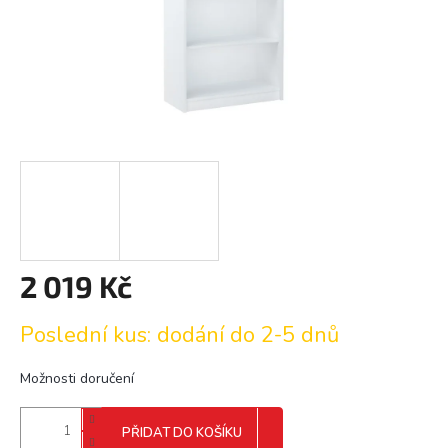
2 019 Kč
Měrná
Poslední kus: dodání do 2-5 dnů
cena:
Možnosti doručení
PŘIDAT DO KOŠÍKU