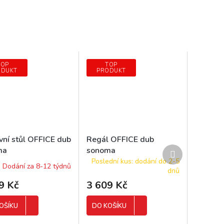
TOP
TOP
ODUKT
PRODUKT
vní stůl OFFICE dub
Regál OFFICE dub
Další
ma
sonoma
produkt
Poslední kus: dodání do 2-5
Dodání za 8-12 týdnů
dnů
9 Kč
3 609 Kč
OŠÍKU
DO KOŠÍKU