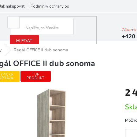
Jak nakupovat
Podmínky ochrany osobních údajů
Obchodní podmínky
Zákazni
+420 
HLEDAT
y
Regál OFFICE II dub sonoma
gál OFFICE II dub sonoma
YPICKÁ
TOP
OPRAVA
PRODUKT
2 
Měrn
Skl
cena:
Možno