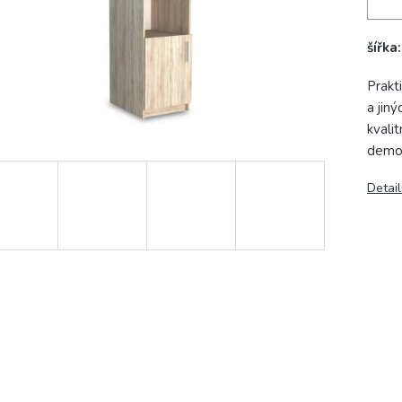
šířka
Prakt
a jin
kvali
demo
Detail