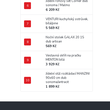
Jídelní rohový set Corner dub
sonoma / Malmo
6 209 Kč
VENTURI kuchyňský ostrůvek,
bílá/pine
5 569 Kč
Noční stolek GALAX 20 1S
dub artisan
569 Kč
Vestavná skříň na pračku
MENTON bílá
3 929 Kč
Jídelní stůl rozkládací MANZINI
90x60 cm dub
sonoma/antracit
1 899 Kč
Z
á