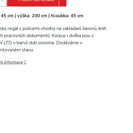
PŘIDAT DO KOŠÍKU
: 45 cm | výška: 200 cm | hloubka: 45 cm
ický regál s policemi vhodný na zakládaní šanonů, knih
ých pracovních dokumentů. Korpus i dvířka jsou z
tní LTD v barvě dub sonoma. Dodáváme v
ntovaném stavu.
ní informace