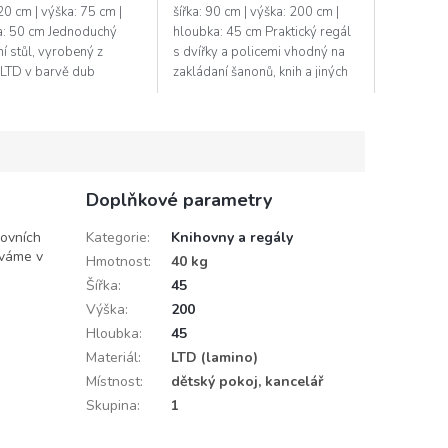
120 cm | výška: 75 cm |
šířka: 90 cm | výška: 200 cm |
a: 50 cm Jednoduchý
hloubka: 45 cm Praktický regál
í stůl, vyrobený z
s dvířky a policemi vhodný na
í LTD v barvě dub
zakládaní šanonů, knih a jiných
, se hodí do každé
pracovních dokumentů. Korpus
ře, pracovny či dětského
i dvířka jsou z kvalitní...
Stůl...
Doplňkové parametry
covních
Kategorie
:
Knihovny a regály
áváme v
Hmotnost
:
40 kg
Šířka
:
45
Výška
:
200
Hloubka
:
45
Materiál
:
LTD (lamino)
Místnost
:
dětský pokoj, kancelář
Skupina
:
1