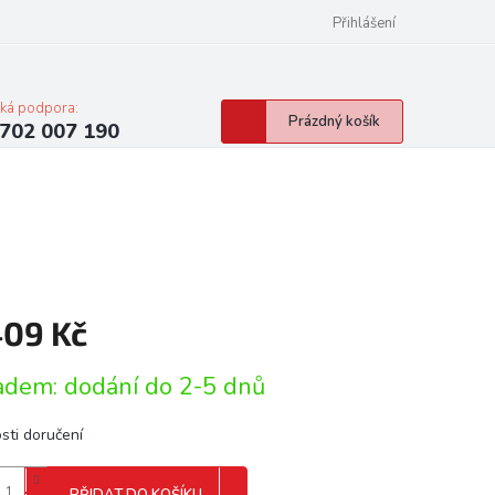
Přihlášení
cká podpora:
Nákupní
Prázdný košík
702 007 190
košík
409 Kč
á
adem: dodání do 2-5 dnů
sti doručení