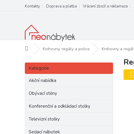
Přejít
Kontakty
Doprava a platba
Vrácení zboží a reklamace
na
obsah
Domů
Knihovny, regály a police
Knihovny a regál
Re
P
Přeskočit
o
Kategorie
kategorie
s
AT
D
t
Akční nabídka
r
a
Obývací stěny
n
Konferenční a odkládací stolky
n
í
Televizní stolky
p
a
Sedací nábytek
n