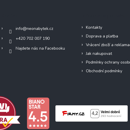
Kontakt
Informace pro vás
Kontakty
info
@
neonabytek.cz
Doprava a platba
+420 702 007 190
Vrácení zboží a reklama
Najdete nás na Facebooku
Jak nakupovat
Podmínky ochrany osob
Obchodní podmínky