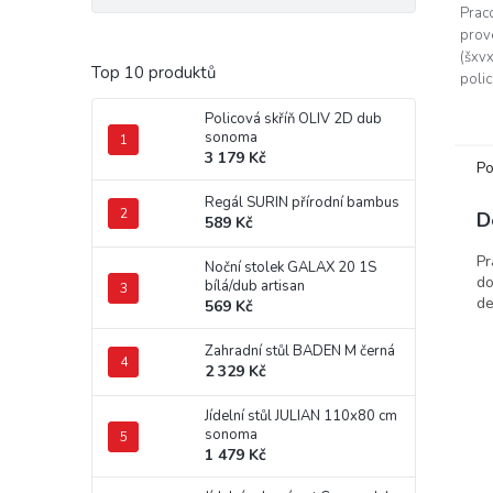
Prac
prov
(šxvx
Top 10 produktů
polic
psací
Policová skříň OLIV 2D dub
konte
sonoma
3 179 Kč
Po
Regál SURIN přírodní bambus
D
589 Kč
Pr
Noční stolek GALAX 20 1S
do
bílá/dub artisan
de
569 Kč
Zahradní stůl BADEN M černá
2 329 Kč
Jídelní stůl JULIAN 110x80 cm
sonoma
1 479 Kč