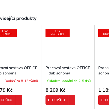
visející produkty
TOP
TOP
RODUKT
PRODUKT
PR
covní sestava OFFICE
Pracovní sestava OFFICE
Praco
ub sonoma
II dub sonoma
sono
Dodání za 8-12 týdnů
Skladem: dodání do 2-5 dnů
179 Kč
8 209 Kč
1 18
 KOŠÍKU
DO KOŠÍKU
DO K