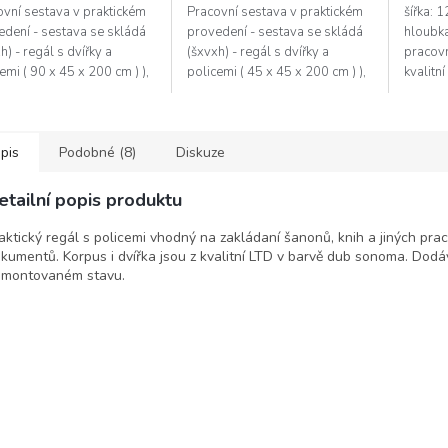
ovní sestava v praktickém
Pracovní sestava v praktickém
šířka: 
edení - sestava se skládá
provedení - sestava se skládá
hloubk
h) - regál s dvířky a
(šxvxh) - regál s dvířky a
pracovn
emi ( 90 x 45 x 200 cm ) ),
policemi ( 45 x 45 x 200 cm ) ),
kvalitn
 stůl ( 120 x 50 x 75 cm ) a
psací stůl se zásuvkami ( 140 x
sonoma
jner se 4...
60 x 75 cm ) a kontejner...
kancelá
pokoje. 
pis
Podobné (8)
Diskuze
etailní popis produktu
aktický regál s policemi vhodný na zakládaní šanonů, knih a jiných pra
kumentů. Korpus i dvířka jsou z kvalitní LTD v barvě dub sonoma. Dod
montovaném stavu.