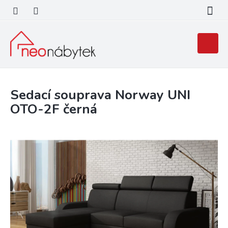
Přejít
na
obsah
Nákupní
košík
Sedací souprava Norway UNI
OTO-2F černá