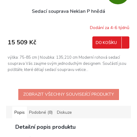
D
Sedací souprava Neklan P hnědá
A
R
Dodání za 4-6 týdnů
M
15 509 Kč
DO KOŠÍKU
A
výška: 75-85 cm | hloubka: 135;210 cm Moderní rohová sedací
souprava Vás zaujme svým jednoduchým designem. Součástí jsou
polštáře, které dělají sedací soupravu velice...
ZOBRAZIT VŠECHNY SOUVISEJÍCÍ PRODUKTY
Popis
Podobné (8)
Diskuze
Detailní popis produktu