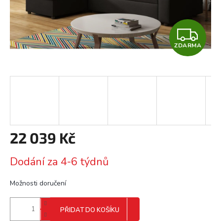
Z
ZDARMA
D
A
R
M
A
22 039 Kč
Měrná
Dodání za 4-6 týdnů
cena:
Možnosti doručení
PŘIDAT DO KOŠÍKU