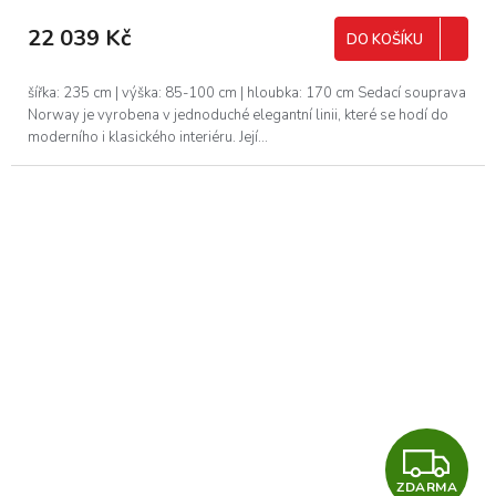
M
22 039 Kč
DO KOŠÍKU
A
šířka: 235 cm | výška: 85-100 cm | hloubka: 170 cm Sedací souprava
Norway je vyrobena v jednoduché elegantní linii, které se hodí do
moderního i klasického interiéru. Její...
Z
ZDARMA