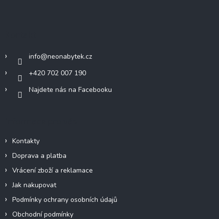
á
p
a
Kontakt
t
í
info
@
neonabytek.cz
+420 702 007 190
Najdete nás na Facebooku
Informace pro vás
Kontakty
Doprava a platba
Vrácení zboží a reklamace
Jak nakupovat
Podmínky ochrany osobních údajů
Obchodní podmínky