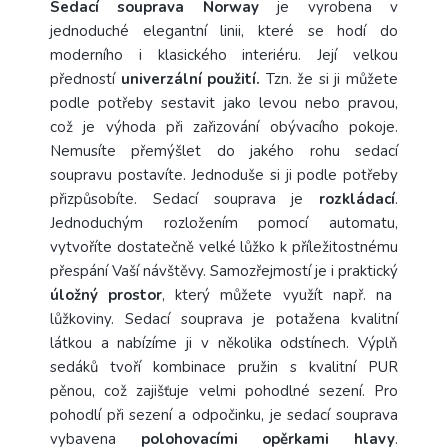
Sedací souprava Norway
je
vyrobena v
jednoduché elegantní linii, které se hodí do
moderního i klasického interiéru. Její velkou
předností
univerzální použití.
Tzn. že si ji můžete
podle potřeby sestavit jako levou nebo pravou,
což je výhoda při zařizování obývacího pokoje.
Nemusíte přemýšlet do jakého rohu sedací
soupravu postavíte. Jednoduše si ji podle potřeby
přizpůsobíte. Sedací souprava je
rozkládací
.
Jednoduchým rozložením pomocí automatu,
vytvoříte dostatečně velké lůžko k příležitostnému
přespání Vaší návštěvy. Samozřejmostí je i praktický
úložný prostor
, který můžete využít např. na
lůžkoviny. Sedací souprava je potažena kvalitní
látkou a nabízíme ji v několika odstínech. Výplň
sedáků tvoří kombinace pružin s kvalitní PUR
pěnou, což zajišťuje velmi pohodlné sezení. Pro
pohodlí při sezení a odpočinku, je sedací souprava
vybavena
polohovacími opěrkami hlavy
.