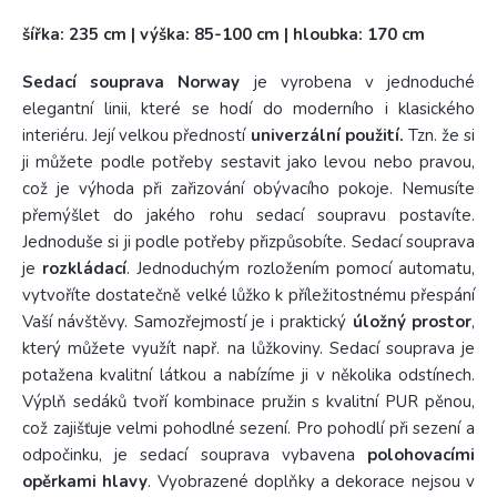
šířka: 235 cm | výška: 85-100 cm | hloubka: 170 cm
Sedací souprava Norway
je
vyrobena v jednoduché
elegantní linii, které se hodí do moderního i klasického
interiéru. Její velkou předností
univerzální použití.
Tzn. že si
ji můžete podle potřeby sestavit jako levou nebo pravou,
což je výhoda při zařizování obývacího pokoje. Nemusíte
přemýšlet do jakého rohu sedací soupravu postavíte.
Jednoduše si ji podle potřeby přizpůsobíte. Sedací souprava
je
rozkládací
. Jednoduchým rozložením pomocí automatu,
vytvoříte dostatečně velké lůžko k příležitostnému přespání
Vaší návštěvy. Samozřejmostí je i praktický
úložný prostor
,
který můžete využít např. na lůžkoviny. Sedací souprava je
potažena kvalitní látkou a nabízíme ji v několika odstínech.
Výplň sedáků tvoří kombinace pružin s kvalitní PUR pěnou,
což zajišťuje velmi pohodlné sezení. Pro pohodlí při sezení a
odpočinku, je sedací souprava vybavena
polohovacími
opěrkami hlavy
. Vyobrazené doplňky a dekorace nejsou v