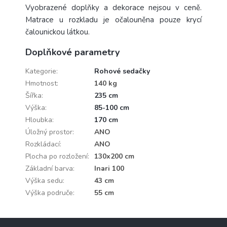
Vyobrazené doplňky a dekorace nejsou v ceně.
Matrace u rozkladu je očalouněna pouze krycí
čalounickou látkou.
Doplňkové parametry
Kategorie
:
Rohové sedačky
Hmotnost
:
140 kg
Šířka
:
235 cm
Výška
:
85-100 cm
Hloubka
:
170 cm
Úložný prostor
:
ANO
Rozkládací
:
ANO
Plocha po rozložení
:
130x200 cm
Základní barva
:
Inari 100
Výška sedu
:
43 cm
Výška područe
:
55 cm
Z