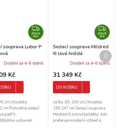
Z
Z
ZDAR
D
ZDAR
D
MA
MA
A
A
í souprava Lubor P
Sedací souprava Mildred
R
R
Další
sová
III levá hnědá
M
M
produkt
Dodání za 4-6 týdnů
Dodání za 4-6 týdnů
A
A
09 Kč
31 349 Kč
OŠÍKU
DO KOŠÍKU
90 cm | hloubka:
výška: 65-100 cm | hloubka:
2 cm Pohodlná sedací
195;247 cm Sedací souprava
a patří k
Mildred III osloví každého, kdo
žitějšímu vybavení
preferuje moderní vzhled a
o obývacího pokoje.
zároveň pohodlí a praktičnost.
souprava Lubor je
Sedací souprava...