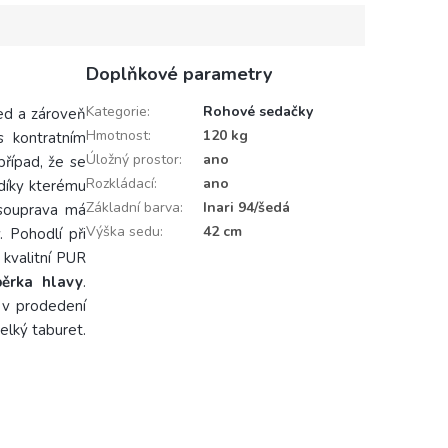
m spojením...
Doplňkové parametry
Kategorie
:
Rohové sedačky
ed a zároveň
Hmotnost
:
120 kg
s kontratním
Úložný prostor
:
ano
případ, že se
Rozkládací
:
ano
 díky kterému
Základní barva
:
Inari 94/šedá
 souprava má
Výška sedu
:
42 cm
. Pohodlí při
 kvalitní PUR
pěrka hlavy
.
 v prodedení
elký taburet.