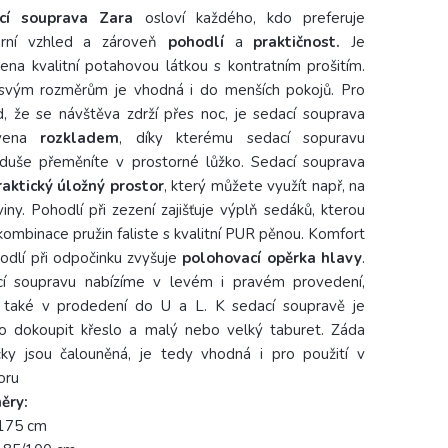
cí souprava Zara
osloví každého, kdo preferuje
rní vzhled a zároveň
pohodlí
a
praktičnost.
Je
ena kvalitní potahovou látkou s kontratním prošitím.
svým rozměrům je vhodná i do menších pokojů. Pro
d, že se návštěva zdrží přes noc, je sedací souprava
avena
rozkladem
, díky kterému sedací sopuravu
duše přeměníte v prostorné lůžko. Sedací souprava
raktický úložný prostor
, který můžete využít např, na
viny. Pohodlí při zezení zajišťuje výplň sedáků, kterou
 kombinace pružin faliste s kvalitní PUR pěnou. Komfort
odlí při odpočinku zvyšuje
polohovací opěrka hlavy
.
í soupravu nabízíme v levém i pravém provedení,
také v prodedení do U a L. K sedací soupravě je
 dokoupit křeslo a malý nebo velký taburet. Záda
ky jsou čalouněná, je tedy vhodná i pro použití v
oru
ěry:
175 cm