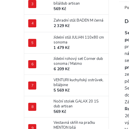
bílá/dub artisan
Po
569 Kč
Zahradní stůl BADEN M černá
D
2 329 Kč
S
Jídelní stůl JULIAN 110x80 cm
p
sonoma
pr
1 479 Kč
ná
Jídelní rohový set Corner dub
s
sonoma / Malmo
p
6 209 Kč
ze
VENTURI kuchyňský ostrůvek,
p
bílá/pine
Se
5 569 Kč
do
Noční stolek GALAX 20 1S
Zá
dub artisan
R
569 Kč
2
v
Vestavná skříň na pračku
MENTON bílá