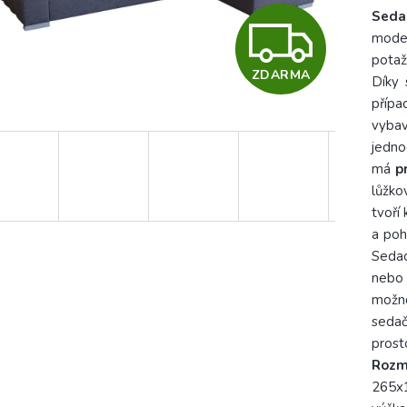
Seda
Z
mode
potaž
ZDARMA
Díky 
D
přípa
vyb
A
jedno
má
p
lůžko
R
tvoří
a poh
Sedac
M
nebo 
možno
sedač
A
prost
Rozm
265x