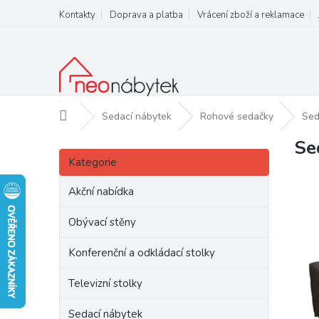
Přejít
Kontakty
Doprava a platba
Vrácení zboží a reklamace
na
obsah
Domů
Sedací nábytek
Rohové sedačky
Sed
Se
P
Přeskočit
o
Kategorie
kategorie
s
t
Akční nabídka
r
a
Obývací stěny
n
Konferenční a odkládací stolky
n
í
Televizní stolky
p
a
Sedací nábytek
n