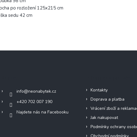
loubka 98 cm
ocha po rozložení 125x215 cm
ýška sedu 42 cm
Kontakt
Informace pro vás
Kontakty
info
@
neonabytek.cz
Doprava a platba
+420 702 007 190
Vrácení zboží a reklama
Najdete nás na Facebooku
Jak nakupovat
Podmínky ochrany osob
Obchodní podmínky