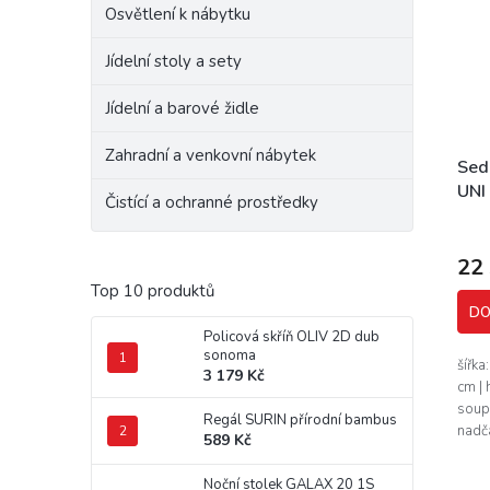
Osvětlení k nábytku
Jídelní stoly a sety
Jídelní a barové židle
Zahradní a venkovní nábytek
Sed
UNI
Čistící a ochranné prostředky
22
Top 10 produktů
DO
Policová skříň OLIV 2D dub
sonoma
šířka
3 179 Kč
cm |
soup
Regál SURIN přírodní bambus
nadč
589 Kč
hodí 
velmi
Noční stolek GALAX 20 1S