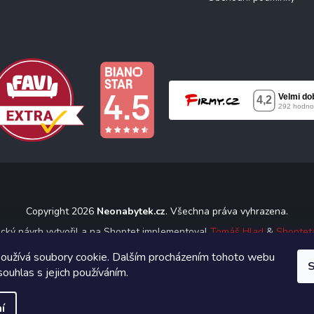
Copyright 2026
Neonabytek.cz
. Všechna práva vyhrazena.
ický návrh vytvořil a na Shoptet implementoval
Tomáš Hlad
&
Shoptet
oužívá soubory cookie. Dalším procházením tohoto webu
S
Vytvořil Shoptet
souhlas s jejich používáním.
í