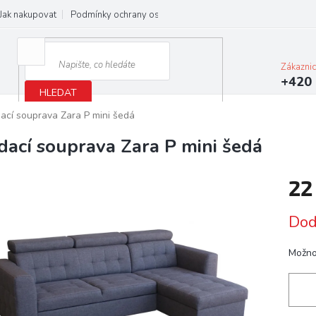
Jak nakupovat
Podmínky ochrany osobních údajů
Obchodní podmínky
Zákazni
+420 
HLEDAT
ací souprava Zara P mini šedá
dací souprava Zara P mini šedá
22
Měrn
Dod
cena:
Možno