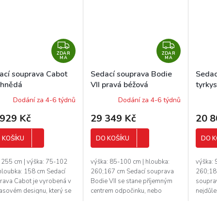
Z
Z
ZDAR
D
ZDAR
D
MA
MA
A
A
ací souprava Cabot
Sedací souprava Bodie
Sedac
R
R
 hnědá
VII pravá béžová
tyrky
M
M
Dodání za 4-6 týdnů
Dodání za 4-6 týdnů
A
A
 929 Kč
29 349 Kč
20 8
 KOŠÍKU
DO KOŠÍKU
DO K
: 255 cm | výška: 75-102
výška: 85-100 cm | hloubka:
výška: 
 hloubka: 158 cm Sedací
260;167 cm Sedací souprava
260;18
rava Cabot je vyrobená v
Bodie VII se stane příjemným
souprav
asovém designu, který se
centrem odpočinku, nebo
nejdůle
do každého interiéru. Je
setkání s rodinou a přáteli. Je
každéh
 pohodlná a zároveň...
velmi pohodlná, praktická a
Sedací 