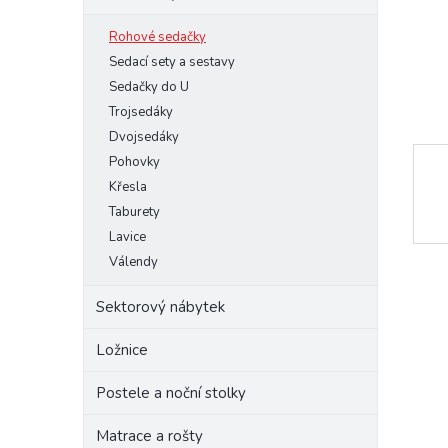
e
Rohové sedačky
l
Sedací sety a sestavy
Sedačky do U
Trojsedáky
Dvojsedáky
Pohovky
Křesla
Taburety
Lavice
Válendy
Sektorový nábytek
Ložnice
Postele a noční stolky
Matrace a rošty