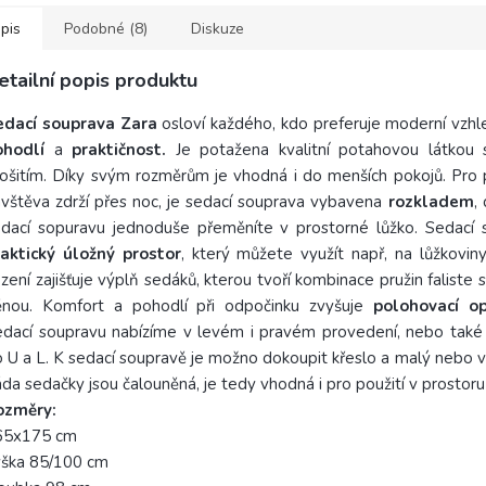
nabízí...
ideální
pis
Podobné (8)
Diskuze
etailní popis produktu
edací souprava Zara
osloví každého, kdo preferuje moderní vzhl
ohodlí
a
praktičnost.
Je potažena kvalitní potahovou látkou 
ošitím. Díky svým rozměrům je vhodná i do menších pokojů. Pro 
vštěva zdrží přes noc, je sedací souprava vybavena
rozkladem
,
edací sopuravu jednoduše přeměníte v prostorné lůžko. Sedací
raktický úložný prostor
, který můžete využít např, na lůžkoviny
zení zajišťuje výplň sedáků, kterou tvoří kombinace pružin faliste s
ěnou. Komfort a pohodlí při odpočinku zvyšuje
polohovací o
dací soupravu nabízíme v levém i pravém provedení, nebo také
 U a L. K sedací soupravě je možno dokoupit křeslo a malý nebo v
da sedačky jsou čalouněná, je tedy vhodná i pro použití v prostoru
ozměry:
65x175 cm
ýška 85/100 cm