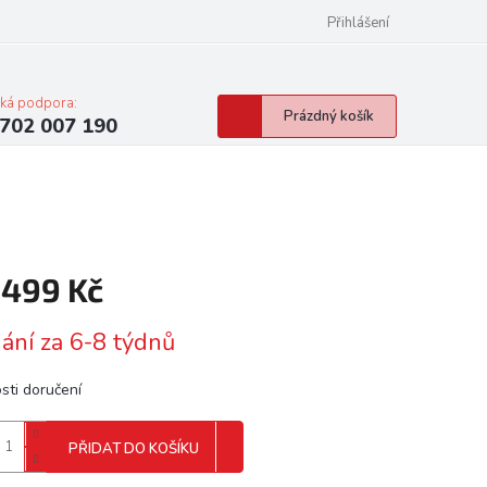
Přihlášení
cká podpora:
Nákupní
Prázdný košík
702 007 190
košík
 499 Kč
á
ání za 6-8 týdnů
sti doručení
PŘIDAT DO KOŠÍKU