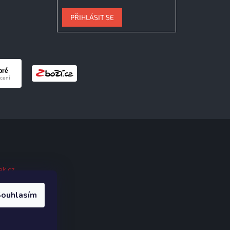
PŘIHLÁSIT SE
ak.cz
.
ouhlasím