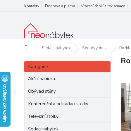
Přejít
Kontakty
Doprava a platba
Vrácení zboží a reklamace
na
obsah
Domů
Sedací nábytek
Sedačky do U
Rozkl
Ro
P
Přeskočit
o
Kategorie
kategorie
s
t
Akční nabídka
r
a
Obývací stěny
n
Konferenční a odkládací stolky
n
í
Televizní stolky
p
a
Sedací nábytek
n