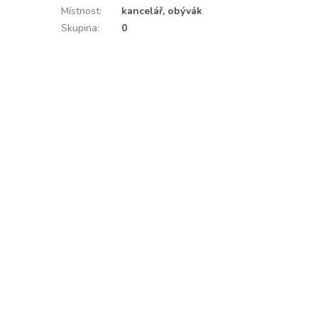
Místnost
:
kancelář, obývák
Skupina
:
0