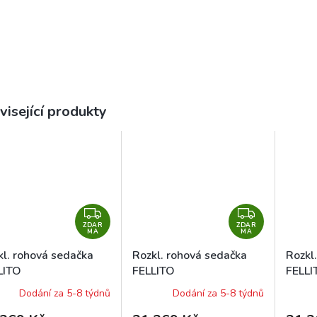
visející produkty
Z
Z
ZDAR
D
ZDAR
D
MA
MA
A
A
kl. rohová sedačka
Rozkl. rohová sedačka
Rozkl
R
R
LITO
FELLITO
FELLI
M
M
96/M1100/OR40
OR96/M1100/OR40 levá
OR96
Dodání za 5-8 týdnů
Dodání za 5-8 týdnů
A
A
vá
pravá