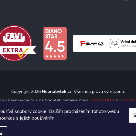
Copyright 2026
Neonabytek.cz
. Všechna práva vyhrazena.
ický návrh vytvořil a na Shoptet implementoval
Tomáš Hlad
&
Shoptet
oužívá soubory cookie. Dalším procházením tohoto webu
S
Vytvořil Shoptet
souhlas s jejich používáním.
í