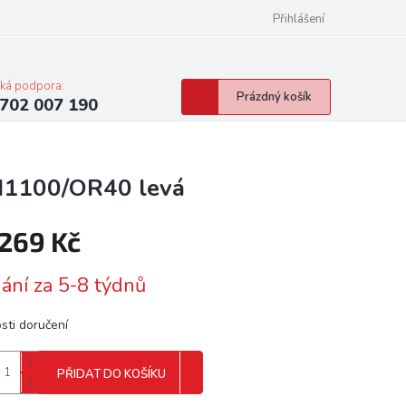
Přihlášení
cká podpora:
Nákupní
Prázdný košík
702 007 190
košík
M1100/OR40 levá
 269 Kč
á
ání za 5-8 týdnů
sti doručení
PŘIDAT DO KOŠÍKU