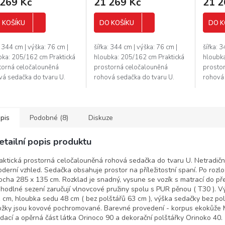
 269 Kč
21 269 Kč
21 2
 KOŠÍKU
DO KOŠÍKU
DO K
: 344 cm | výška: 76 cm |
šířka: 344 cm | výška: 76 cm |
šířka: 
bka: 205/162 cm Praktická
hloubka: 205/162 cm Praktická
hloubka
torná celočalouněná
prostorná celočalouněná
prosto
vá sedačka do tvaru U.
rohová sedačka do tvaru U.
rohová 
diční a velmi moderní
Netradiční a velmi moderní
Netradi
ed. Sedačka obsahuje
vzhled. Sedačka obsahuje
vzhled
or na...
prostor na...
prostor 
pis
Podobné (8)
Diskuze
etailní popis produktu
aktická prostorná celočalouněná rohová sedačka do tvaru U. Netradiční
derní vzhled. Sedačka obsahuje prostor na příležitostní spaní. Po rozlo
ocha 285 x 135 cm. Rozklad je snadný, vysune se vozík s matrací do pře
hodlné sezení zaručují vlnovcové pružiny spolu s PUR pěnou ( T30 ). V
 cm, hloubka sedu 48 cm ( bez polštářů 63 cm ), výška sedačky bez pol
žky jsou kovové pochromované. Barevné provedení - korpus ekokůže 
dací a opěrná část látka Orinoco 90 a dekorační polštářky Orinoko 40.