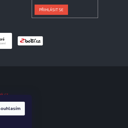
PŘIHLÁSIT SE
ak.cz
.
ouhlasím