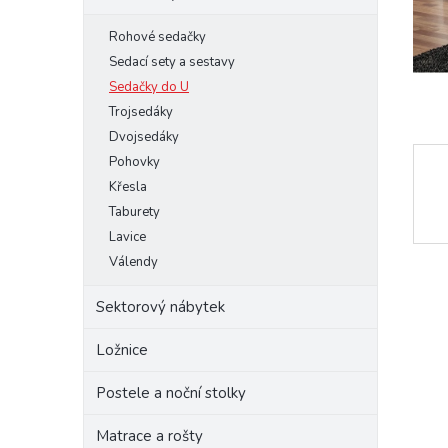
e
Rohové sedačky
l
Sedací sety a sestavy
Sedačky do U
Trojsedáky
Dvojsedáky
Pohovky
Křesla
Taburety
Lavice
Válendy
Sektorový nábytek
Ložnice
Postele a noční stolky
Matrace a rošty