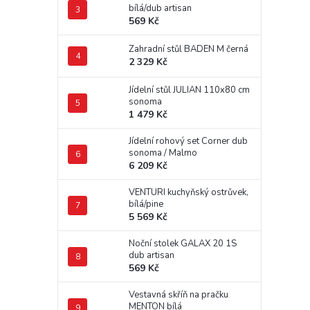
bílá/dub artisan
569 Kč
Zahradní stůl BADEN M černá
2 329 Kč
Jídelní stůl JULIAN 110x80 cm
sonoma
1 479 Kč
Jídelní rohový set Corner dub
sonoma / Malmo
6 209 Kč
VENTURI kuchyňský ostrůvek,
bílá/pine
5 569 Kč
Noční stolek GALAX 20 1S
dub artisan
569 Kč
Vestavná skříň na pračku
MENTON bílá