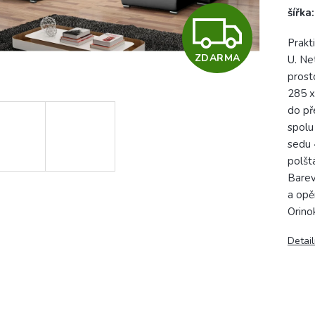
šířka
Z
Prakt
ZDARMA
U. Ne
D
prosto
285 x
do př
A
spolu
sedu 
polšt
R
Barev
a opě
Orino
M
Detail
A