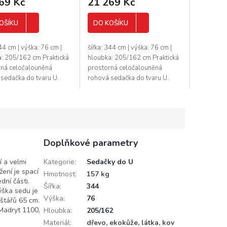
69 Kč
21 269 Kč
OŠÍKU
DO KOŠÍKU
344 cm | výška: 76 cm |
šířka: 344 cm | výška: 76 cm |
: 205/162 cm Praktická
hloubka: 205/162 cm Praktická
rná celočalouněná
prostorná celočalouněná
sedačka do tvaru U.
rohová sedačka do tvaru U.
ční a velmi moderní
Netradiční a velmi moderní
. Sedačka obsahuje
vzhled. Sedačka obsahuje
na...
prostor na...
Doplňkové parametry
 a velmi
Kategorie
:
Sedačky do U
žení je spací
Hmotnost
:
157 kg
dní části.
Šířka
:
344
ýška sedu je
Výška
:
76
štářů 65 cm.
Madryt 1100,
Hloubka
:
205/162
Materiál
:
dřevo, ekokůže, látka, kov