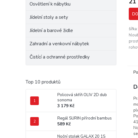
21
Osvětlení k nábytku
DO
Jídelní stoly a sety
šířka
Jídelní a barové židle
hlou
pros
Zahradní a venkovní nábytek
roho
Netra
Čistící a ochranné prostředky
vzhl
prost
Po
Top 10 produktů
D
Policová skříň OLIV 2D dub
Pr
sonoma
mo
3 179 Kč
pl
Po
Regál SURIN přírodní bambus
41
589 Kč
No
se
Noční stolek GALAX 20 1S