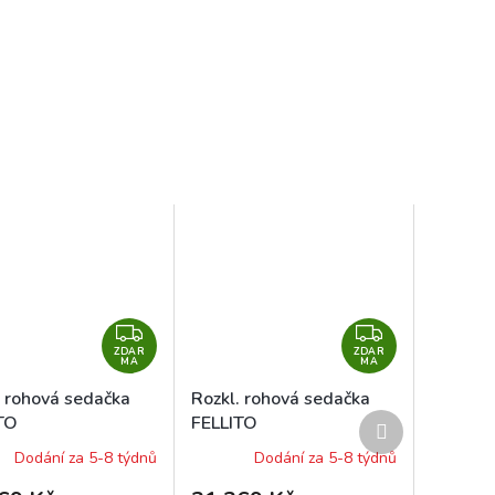
Z
Z
ZDAR
D
ZDAR
D
MA
MA
A
A
. rohová sedačka
Rozkl. rohová sedačka
R
R
Další
TO
FELLITO
M
M
produkt
/M1100/OR64
OR96/M1100/OR64 levá
Dodání za 5-8 týdnů
Dodání za 5-8 týdnů
A
A