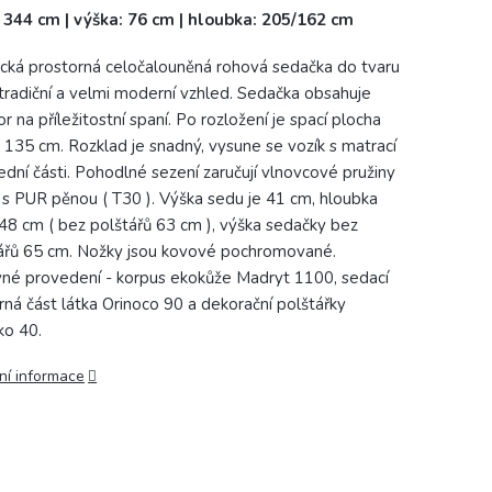
: 344 cm | výška: 76 cm | hloubka: 205/162 cm
ická prostorná celočalouněná rohová sedačka do tvaru
tradiční a velmi moderní vzhled. Sedačka obsahuje
r na příležitostní spaní. Po rozložení je spací plocha
 135 cm. Rozklad je snadný, vysune se vozík s matrací
ední části. Pohodlné sezení zaručují vlnovcové pružiny
 s PUR pěnou ( T30 ). Výška sedu je 41 cm, hloubka
48 cm ( bez polštářů 63 cm ), výška sedačky bez
ářů 65 cm. Nožky jsou kovové pochromované.
né provedení - korpus ekokůže Madryt 1100, sedací
rná část látka Orinoco 90 a dekorační polštářky
ko 40.
ní informace