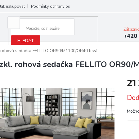
Jak nakupovat
Podmínky ochrany osobních údajů
Obchodní podmínky
Zákazni
+420 
HLEDAT
. rohová sedačka FELLITO OR90/M1100/OR40 levá
zkl. rohová sedačka FELLITO OR90/
21
Měrn
Dod
cena:
Možno