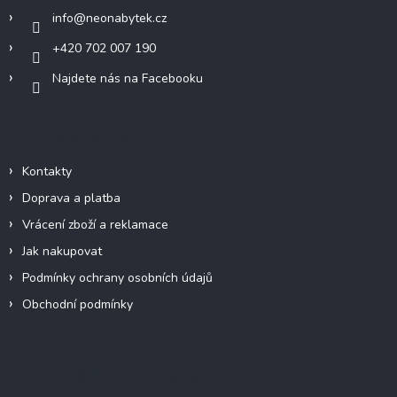
í
info
@
neonabytek.cz
+420 702 007 190
Najdete nás na Facebooku
Informace pro vás
Kontakty
Doprava a platba
Vrácení zboží a reklamace
Jak nakupovat
Podmínky ochrany osobních údajů
Obchodní podmínky
Odebírat newsletter