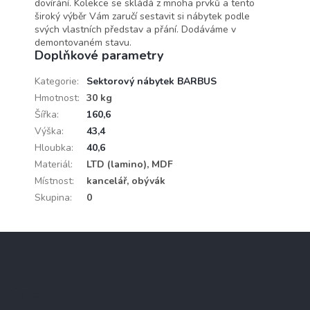
dovírání. Kolekce se skládá z mnoha prvků a tento
široký výběr Vám zaručí sestavit si nábytek podle
svých vlastních představ a přání. Dodáváme v
demontovaném stavu.
Doplňkové parametry
Kategorie
:
Sektorový nábytek BARBUS
Hmotnost
:
30 kg
Šířka
:
160,6
Výška
:
43,4
Hloubka
:
40,6
Materiál
:
LTD (lamino), MDF
Místnost
:
kancelář, obývák
Skupina
:
0
Z
á
p
a
Kontakt
t