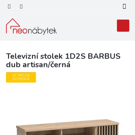
Přejít
na
obsah
Nákupní
košík
Televizní stolek 1D2S BARBUS
dub artisan/černá
ATYPICKÁ
DOPRAVA