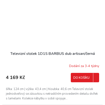
Televizní stolek 1D1S BARBUS dub artisan/černá
Dodání za 3-4 týdny
4 169 Kč
DO KOŠÍKU
šířka: 124 cm | výška: 43,4 cm | hloubka: 40,6 cm Televizní stolek
jednodveřový se zásuvkou s netradičním provedením detailu dvířek
s lamelami. Kolekce nábytku v sobě spojuje...