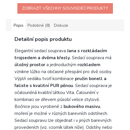
ZOBRAZIT VŠECHNY SOUVISEJÍCÍ PRODUKTY
Popis
Podobné (8)
Diskuze
Detailní popis produktu
Elegantní sedací souprava
Jana s rozkládacím
trojsedem a dvěma křesly.
Sedací souprava má
úložný prostor
a jednoduchým
rozkladem
vznikne lůžko na občasné přespání pro dvě osoby.
Výplň sedáku tvoří kombinace
pružin bonell a
faliste s kvalitní PUR pěnou
. Sedací souprava je
očalouněná kvalitní látkou Vita. Čalounění v
kombinaci se dřevem působí velice stylově.
Bočnice jsou vyrobené z
bukového masivu
,
moření je možné v různých barevních odstínech.
Sedací soupravu lze objednat i v jiných barevných
provedeních (viz. vzorník látek níže). Odstíny nebo