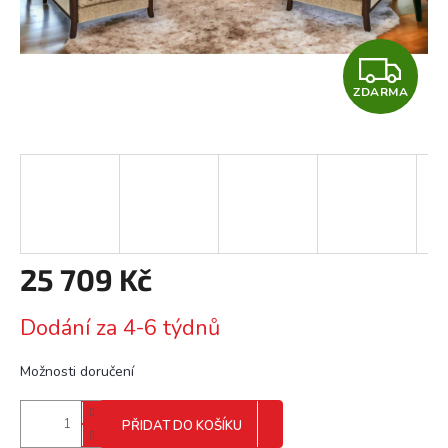
Z
ZDARMA
D
A
R
M
A
25 709 Kč
Měrná
Dodání za 4-6 týdnů
cena:
Možnosti doručení
PŘIDAT DO KOŠÍKU