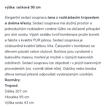
výška: celková 90 cm
Elegantní sedací souprava
Jana s rozkládacím trojsedem
a dvěma křesly.
Sedací souprava má úložný prostor a
jednoduchým rozkladem vznikne lůžko na občasné přespání
pro dvě osoby. Výplň sedáku tvoří kombinace pružin bonell
a faliste s kvalitní PUR pěnou. Sedací souprava je
očalouněná kvalitní látkou Vita. Čalounění v kombinaci se
dřevem působí velice stylově. Bočnice jsou vyrobené z
bukového masivu, moření je možné v různých barevních
odstínech. Sedací soupravu lze objednat i v jiných barevných
provedeních (viz. vzorník látek níže). Odstíny nebo kresba
dřeva nemusí přesně odpovídat vyobrazeným vzorkům.
Rozměry:
Trojsed
Délka 207 cm
Hloubka 95 cm
Výška sedu 43 cm