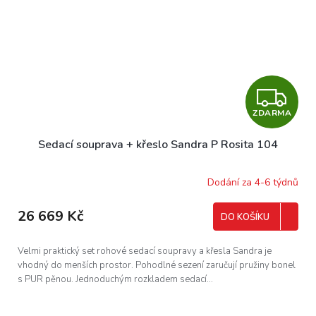
Z
ZDARMA
D
Sedací souprava + křeslo Sandra P Rosita 104
A
R
Dodání za 4-6 týdnů
M
26 669 Kč
DO KOŠÍKU
A
Velmi praktický set rohové sedací soupravy a křesla Sandra je
vhodný do menších prostor. Pohodlné sezení zaručují pružiny bonel
s PUR pěnou. Jednoduchým rozkladem sedací...