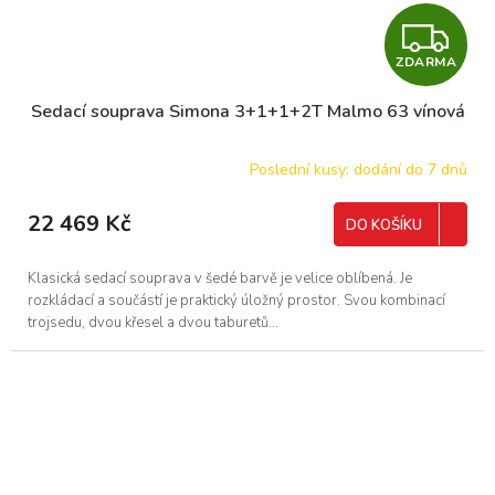
Z
ZDARMA
D
Sedací souprava Simona 3+1+1+2T Malmo 63 vínová
A
R
Poslední kusy: dodání do 7 dnů
M
22 469 Kč
DO KOŠÍKU
A
Klasická sedací souprava v šedé barvě je velice oblíbená. Je
rozkládací a součástí je praktický úložný prostor. Svou kombinací
trojsedu, dvou křesel a dvou taburetů...