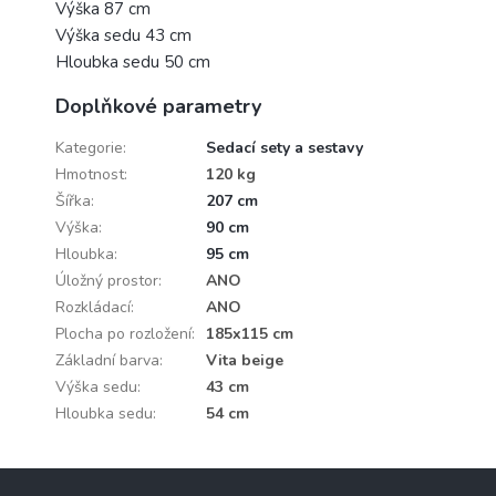
Výška 87 cm
Výška sedu 43 cm
Hloubka sedu 50 cm
Doplňkové parametry
Kategorie
:
Sedací sety a sestavy
Hmotnost
:
120 kg
Šířka
:
207 cm
Výška
:
90 cm
Hloubka
:
95 cm
Úložný prostor
:
ANO
Rozkládací
:
ANO
Plocha po rozložení
:
185x115 cm
Základní barva
:
Vita beige
Výška sedu
:
43 cm
Hloubka sedu
:
54 cm
Z