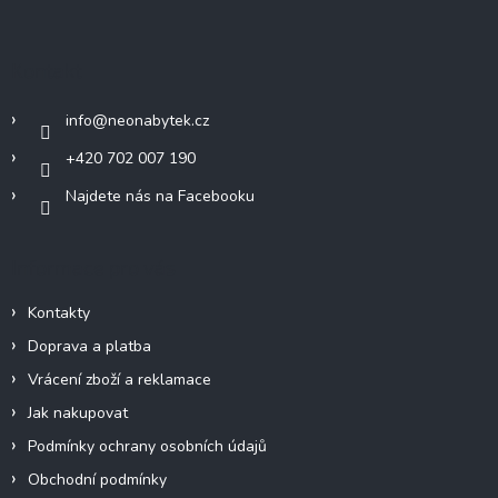
á
p
a
Kontakt
t
í
info
@
neonabytek.cz
+420 702 007 190
Najdete nás na Facebooku
Informace pro vás
Kontakty
Doprava a platba
Vrácení zboží a reklamace
Jak nakupovat
Podmínky ochrany osobních údajů
Obchodní podmínky