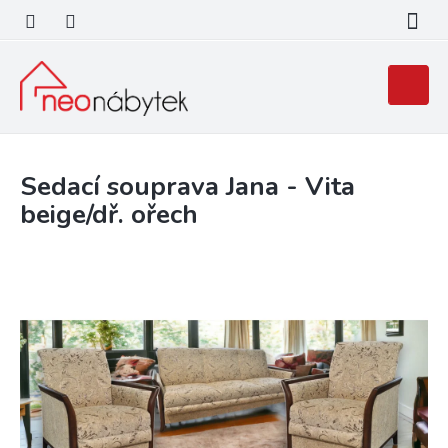
Přejít
na
obsah
Nákupní
košík
Sedací souprava Jana - Vita
beige/dř. ořech