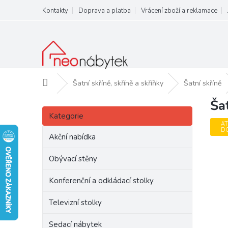
Přejít
Kontakty
Doprava a platba
Vrácení zboží a reklamace
na
obsah
Domů
Šatní skříně, skříně a skříňky
Šatní skříně
Ša
P
Přeskočit
o
Kategorie
kategorie
s
AT
D
t
Akční nabídka
r
a
Obývací stěny
n
Konferenční a odkládací stolky
n
í
Televizní stolky
p
a
Sedací nábytek
n