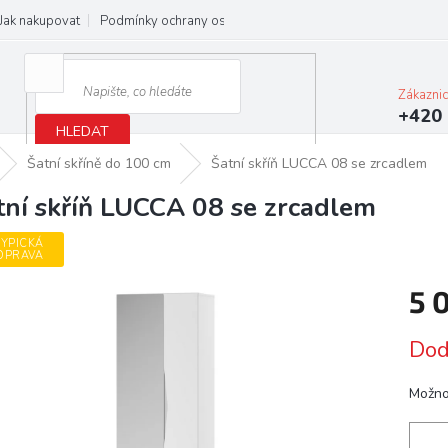
Jak nakupovat
Podmínky ochrany osobních údajů
Obchodní podmínky
Zákazni
+420 
HLEDAT
Šatní skříně do 100 cm
Šatní skříň LUCCA 08 se zrcadlem
tní skříň LUCCA 08 se zrcadlem
YPICKÁ
OPRAVA
5 
Měrn
Dod
cena:
Možno