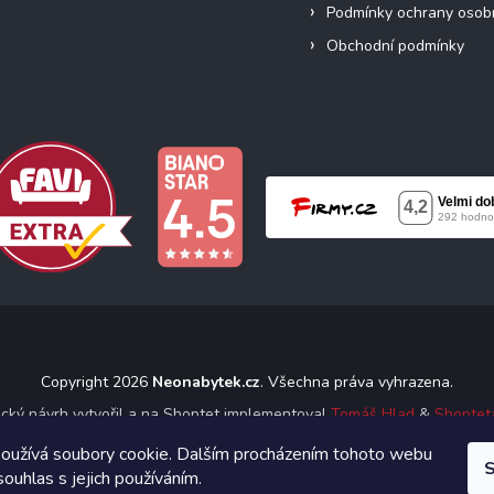
Podmínky ochrany osob
Obchodní podmínky
Copyright 2026
Neonabytek.cz
. Všechna práva vyhrazena.
ický návrh vytvořil a na Shoptet implementoval
Tomáš Hlad
&
Shoptet
oužívá soubory cookie. Dalším procházením tohoto webu
S
Vytvořil Shoptet
souhlas s jejich používáním.