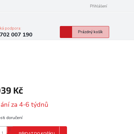
Přihlášení
cká podpora:
Nákupní
Prázdný košík
702 007 190
košík
039 Kč
á
ání za 4-6 týdnů
sti doručení