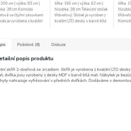
: 200 cm | výška: 83 cm |
šířka: 165 cm | výška: 62 cm |
šířka: 
bka: 38 cm Komoda
hloubka: 38 cm Televizní stolek
hloubk
eřová se čtyřmi zásuvkami.
třídveřový. Stolek je vyroben z
třídveř
da je vyrobena z kvalitní
kvalitní LTD desky v barvě bílá
Komoda 
esky v barvě bílá mat,
mat, dvířka jsou vyrobeny z
LTD des
ka jsou vyrobeny z desky
desky MDF v barvě bílá...
dvířka 
...
MDF v..
pis
Podobné (8)
Diskuze
etailní popis produktu
tní skříň 2-dveřová se zrcadlem. Skříň je vyrobena z kvalitní LTD desky 
t, dvířka jsou vyrobeny z desky MDF v barvě bílá mat. Nábytek je bezú
hyty nahrazuje vyfrézování v předních dvířkách. Dodáváme v demonto