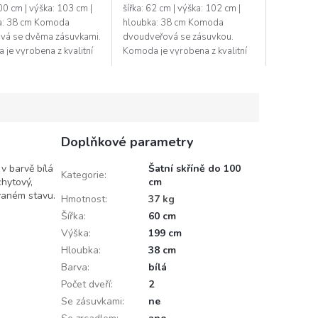
100 cm | výška: 103 cm |
šířka: 62 cm | výška: 102 cm |
a: 38 cm Komoda
hloubka: 38 cm Komoda
ová se dvěma zásuvkami.
dvoudveřová se zásuvkou.
je vyrobena z kvalitní
Komoda je vyrobena z kvalitní
ky v barvě bílá mat,
LTD desky v barvě bílá mat,
jsou vyrobeny z desky
dvířka jsou vyrobeny z desky
.
MDF v barvě...
Doplňkové parametry
v barvě bílá
Šatní skříně do 100
Kategorie
:
chytový,
cm
vaném stavu.
Hmotnost
:
37 kg
Šířka
:
60 cm
Výška
:
199 cm
Hloubka
:
38 cm
Barva
:
bílá
Počet dveří
:
2
Se zásuvkami
:
ne