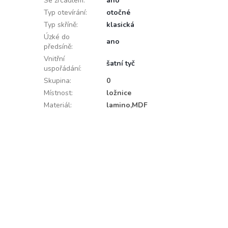
Se zrcadlem
:
ano
Typ otevírání
:
otočné
Typ skříně
:
klasická
Úzké do
ano
předsíně
:
Vnitřní
šatní tyč
uspořádání
:
Skupina
:
0
Místnost
:
ložnice
Materiál
:
lamino,MDF