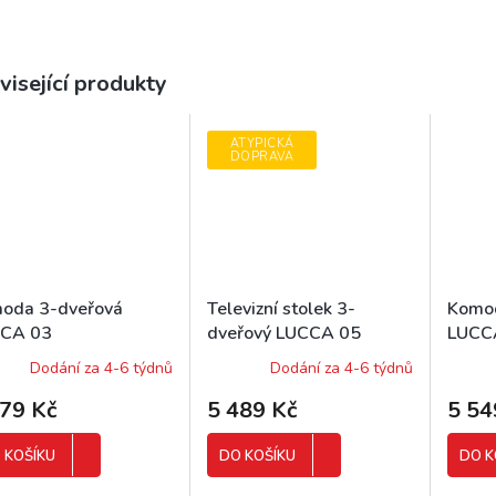
visející produkty
ATYPICKÁ
DOPRAVA
oda 3-dveřová
Televizní stolek 3-
Komo
CA 03
dveřový LUCCA 05
LUCC
Dodání za 4-6 týdnů
Dodání za 4-6 týdnů
479 Kč
5 489 Kč
5 54
 KOŠÍKU
DO KOŠÍKU
DO K