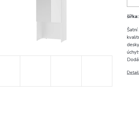
šířka
Šatní
kvali
desky
úchyt
Dodá
Detail