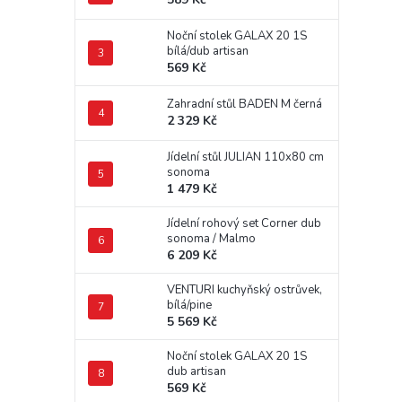
Noční stolek GALAX 20 1S
bílá/dub artisan
569 Kč
Zahradní stůl BADEN M černá
2 329 Kč
Jídelní stůl JULIAN 110x80 cm
sonoma
1 479 Kč
Jídelní rohový set Corner dub
sonoma / Malmo
6 209 Kč
VENTURI kuchyňský ostrůvek,
bílá/pine
5 569 Kč
Noční stolek GALAX 20 1S
dub artisan
569 Kč