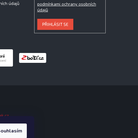
ních údajů
podmínkami ochrany osobních
údajů
PŘIHLÁSIT SE
ak.cz
.
ouhlasím