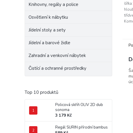
šířka
Knihovny, regály a police
hlou
třídv
Osvětlení k nábytku
Komo
LTD d
Jídelní stoly a sety
dvíř
MDF v
Jídelní a barové židle
Po
Zahradní a venkovní nábytek
D
Čistící a ochranné prostředky
Ša
ma
úc
Top 10 produktů
Policová skříň OLIV 2D dub
sonoma
3 179 Kč
Regál SURIN přírodní bambus
589 Kč