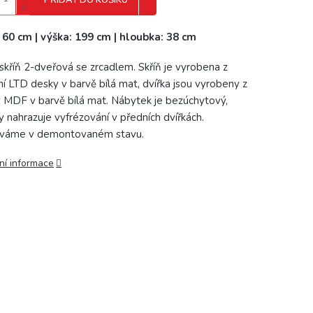
PŘIDAT DO KOŠÍKU
: 60 cm | výška: 199 cm | hloubka: 38 cm
 skříň 2-dveřová se zrcadlem. Skříň je vyrobena z
tní LTD desky v barvě bílá mat, dvířka jsou vyrobeny z
 MDF v barvě bílá mat. Nábytek je bezúchytový,
y nahrazuje vyfrézování v předních dvířkách.
váme v demontovaném stavu.
ní informace