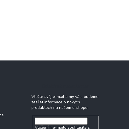
Odebírat newsletter
Vložte svůj e-mail a my vám budeme
zasílat informace o nových
produktech na našem e-shopu.
ce
Vložením e-mailu souhlasíte s