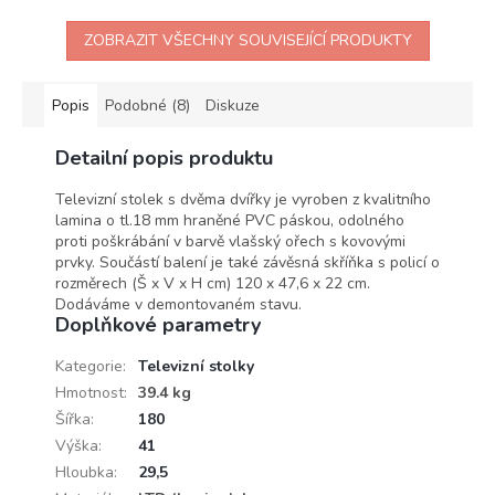
ZOBRAZIT VŠECHNY SOUVISEJÍCÍ PRODUKTY
Popis
Podobné (8)
Diskuze
Detailní popis produktu
Televizní stolek s dvěma dvířky je vyroben z kvalitního
lamina o tl.18 mm hraněné PVC páskou, odolného
proti poškrábání v barvě vlašský ořech s kovovými
prvky. Součástí balení je také závěsná skříňka s policí o
rozměrech (Š x V x H cm) 120 x 47,6 x 22 cm.
Dodáváme v demontovaném stavu.
Doplňkové parametry
Kategorie
:
Televizní stolky
Hmotnost
:
39.4 kg
Šířka
:
180
Výška
:
41
Hloubka
:
29,5