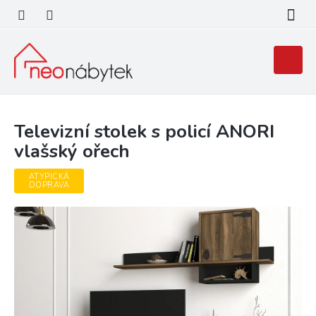
Přejít
na
obsah
Nákupní
košík
Televizní stolek s policí ANORI
vlašský ořech
ATYPICKÁ
DOPRAVA