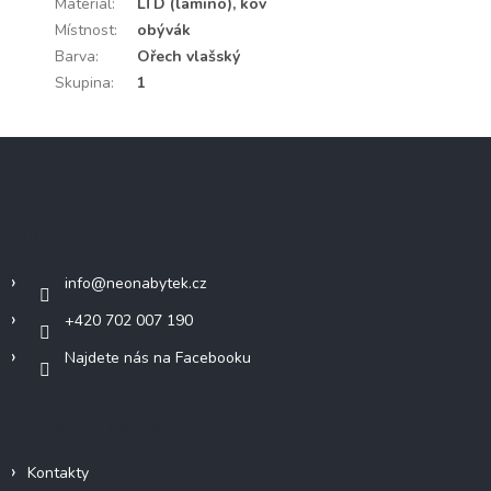
Materiál
:
LTD (lamino), kov
Místnost
:
obývák
Barva
:
Ořech vlašský
Skupina
:
1
Z
á
p
a
Kontakt
t
í
info
@
neonabytek.cz
+420 702 007 190
Najdete nás na Facebooku
Informace pro vás
Kontakty