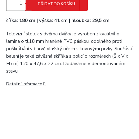
PŘIDAT DO KOŠÍKU
šířka: 180 cm | výška: 41 cm | hloubka: 29,5 cm
Televizní stolek s dvěma dvířky je vyroben z kvalitního
lamina o tl.18 mm hraněné PVC páskou, odolného proti
poškrábání v barvě vlašský ořech s kovovými prvky. Součástí
balení je také závěsná skříňka s policí o rozměrech (Š x V x
H cm) 120 x 47,6 x 22 cm. Dodáváme v demontovaném
stavu.
Detailní informace