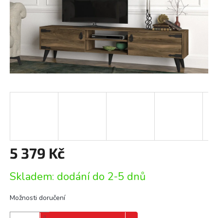
5 379 Kč
Měrná
Skladem: dodání do 2-5 dnů
cena:
Možnosti doručení