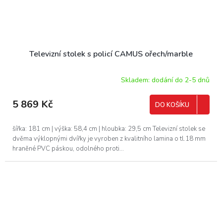
Televizní stolek s policí CAMUS ořech/marble
Skladem: dodání do 2-5 dnů
5 869 Kč
DO KOŠÍKU
šířka: 181 cm | výška: 58,4 cm | hloubka: 29,5 cm Televizní stolek se
dvěma výklopnými dvířky je vyroben z kvalitního lamina o tl.18 mm
hraněné PVC páskou, odolného proti...