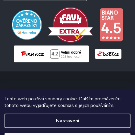
Copyright 2026
Neonabytek.cz
. Všechna práva vyhrazena.
Tento web používá soubory cookie. Dalším procházením
tohoto webu vyjadřujete souhlas s jejich používáním.
Grafický návrh vytvořil a na Shoptet implementoval
Tomáš Hlad
&
Shoptetak.cz
.
Nastavení
Vytvořil Shoptet