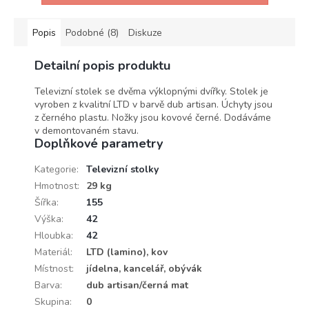
Popis
Podobné (8)
Diskuze
Detailní popis produktu
Televizní stolek se dvěma výklopnými dvířky. Stolek je
vyroben z kvalitní LTD v barvě dub artisan. Úchyty jsou
z černého plastu. Nožky jsou kovové černé. Dodáváme
v demontovaném stavu.
Doplňkové parametry
Kategorie
:
Televizní stolky
Hmotnost
:
29 kg
Šířka
:
155
Výška
:
42
Hloubka
:
42
Materiál
:
LTD (lamino), kov
Místnost
:
jídelna, kancelář, obývák
Barva
:
dub artisan/černá mat
Skupina
:
0