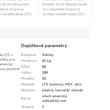
: 42 cm Vitrína nízká
hloubka: 42 cm Televizní stolek
eřová. Korpus je
se 2 zásuvkami. Korpus je
 z kvalitní desky LTD v
vyroben z kvalitní desky LTD v
lá mat, zadní vnitřní část
barvě bílá mat, dvířka jsou
je v barvě ořech...
vyrobeny z desky MDF v
barvě...
Doplňkové parametry
sky LTD v
Kategorie
:
Vitríny
dvířka jsou
Hmotnost
:
65 kg
americký
Šířka
:
60
jsou plastové
Výška
:
200
Hloubka
:
42
Materiál
:
LTD (lamino), MDF, sklo
Místnost
:
jídelna, kancelář, obývák
ořech americký
Barva
:
světlý/bílá mat
Skupina
:
0