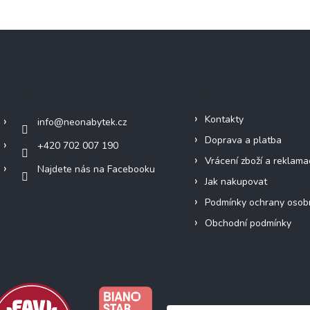
Kontakt
Informace pro vás
Kontakty
info
@
neonabytek.cz
Doprava a platba
+420 702 007 190
Vrácení zboží a reklama
Najdete nás na Facebooku
Jak nakupovat
Podmínky ochrany osob
Obchodní podmínky