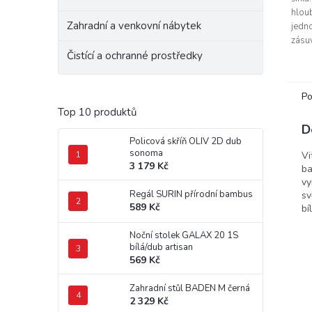
hloub
Zahradní a venkovní nábytek
jedn
zásu
kvali
Čistící a ochranné prostředky
mat, 
v...
Po
Top 10 produktů
D
Policová skříň OLIV 2D dub
sonoma
Vi
3 179 Kč
ba
vy
Regál SURIN přírodní bambus
sv
589 Kč
bí
Noční stolek GALAX 20 1S
bílá/dub artisan
569 Kč
Zahradní stůl BADEN M černá
2 329 Kč