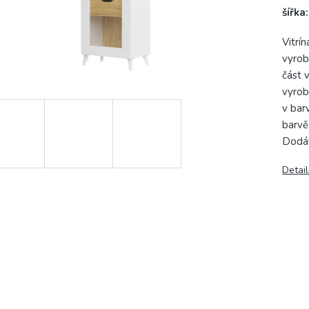
šířka
Vitrí
vyrob
část v
vyrob
v bar
barvě
Dodá
Detail