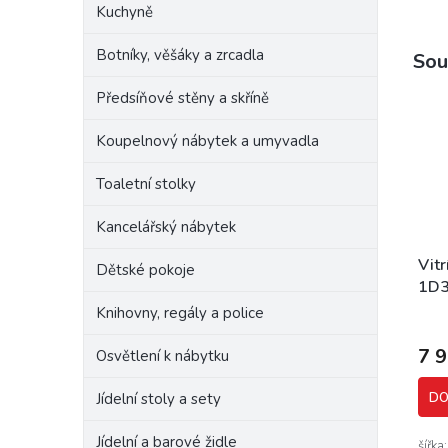
Kuchyně
Botníky, věšáky a zrcadla
Sou
Předsíňové stěny a skříně
Koupelnový nábytek a umyvadla
Toaletní stolky
Kancelářský nábytek
Vit
Dětské pokoje
1D3
ame
Knihovny, regály a police
7 
Osvětlení k nábytku
Jídelní stoly a sety
DO
Jídelní a barové židle
šířka