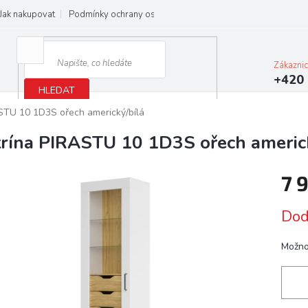
Jak nakupovat
Podmínky ochrany osobních údajů
Obchodní podmínky
Zákazni
+420 
HLEDAT
ASTU 10 1D3S ořech americký/bílá
trína PIRASTU 10 1D3S ořech americ
7 
Měrn
Dod
cena:
Možno