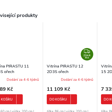
visející produkty
Z
ZDAR
D
MA
A
rína PIRASTU 11
Vitrína PIRASTU 12
Vitrí
R
S ořech
2D3S ořech
15 2D
M
rický/bílá
americký/bílá
ameri
Dodání za 4-6 týdnů
Dodání za 4-6 týdnů
A
989 Kč
11 109 Kč
7 33
 KOŠÍKU
DO KOŠÍKU
DO K
: 60 cm | výška: 200 cm |
šířka: 86 cm | výška: 200 cm |
šířka: 