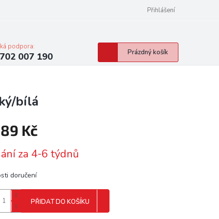
Přihlášení
cká podpora:
Nákupní
Prázdný košík
702 007 190
košík
ký/bílá
989 Kč
á
ání za 4-6 týdnů
sti doručení
PŘIDAT DO KOŠÍKU