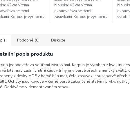
ka: 42 cm Vitrína
hloubka: 42 cm Vitrína
hloubka
odveřová se třemi
dvoudveřová se třemi
dvoudv
vkami. Korpus je vyroben z
zásuvkami. Korpus je vyroben z
vyroben
tní desky LTD v barvě bílá
kvalitní desky LTD v barvě bílá
barvě bí
zadní vnitřní část vitríny je
mat, zadní vnitřní část vitríny je
vitríny 
v...
pis
Podobné (8)
Diskuze
etailní popis produktu
trína jednodveřová se třemi zásuvkami. Korpus je vyroben z kvalitní de
rvě bílá mat, zadní vnitřní část vitríny je v barvě ořech americký světlý, 
robeny z desky MDF v barvě bílá mat, čela zásuvek jsou v barvě ořech 
ětlý. Úchyty jsou kovové v černé barvě zakončené zlatými prvky, nožky 
lé. Dodáváme v demontovaném stavu.