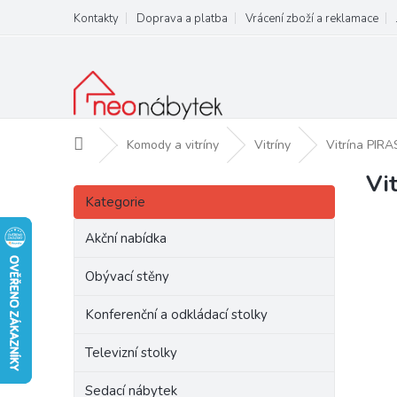
Přejít
Kontakty
Doprava a platba
Vrácení zboží a reklamace
na
obsah
Domů
Komody a vitríny
Vitríny
Vitrína PIR
Vi
P
Přeskočit
o
Kategorie
kategorie
s
t
Akční nabídka
r
a
Obývací stěny
n
Konferenční a odkládací stolky
n
í
Televizní stolky
p
a
Sedací nábytek
n