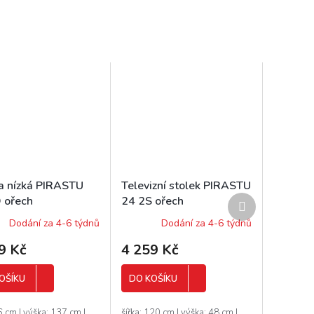
na nízká PIRASTU
Televizní stolek PIRASTU
Další
 ořech
24 2S ořech
produkt
cký/bílá
americký/bílá
Dodání za 4-6 týdnů
Dodání za 4-6 týdnů
9 Kč
4 259 Kč
OŠÍKU
DO KOŠÍKU
86 cm | výška: 137 cm |
šířka: 120 cm | výška: 48 cm |