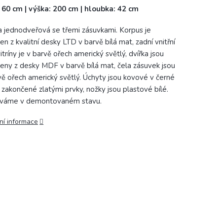
: 60 cm | výška: 200 cm | hloubka: 42 cm
na jednodveřová se třemi zásuvkami. Korpus je
en z kvalitní desky LTD v barvě bílá mat, zadní vnitřní
itríny je v barvě ořech americký světlý, dvířka jsou
eny z desky MDF v barvě bílá mat, čela zásuvek jsou
vě ořech americký světlý. Úchyty jsou kovové v černé
 zakončené zlatými prvky, nožky jsou plastové bílé.
váme v demontovaném stavu.
ní informace