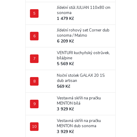
Jídelní stůl JULIAN 110x80 cm
sonoma
1 479 Kč
Jídelní rohový set Corner dub
sonoma / Malmo
6 209 Kč
VENTURI kuchyňský ostrůvek,
bílá/pine
5 569 Kč
Noční stolek GALAX 20 1S
dub artisan
569 Kč
Vestavná skříň na pračku
MENTON bílá
3 929 Kč
Vestavná skříň na pračku
MENTON dub sonoma
3 929 Kč