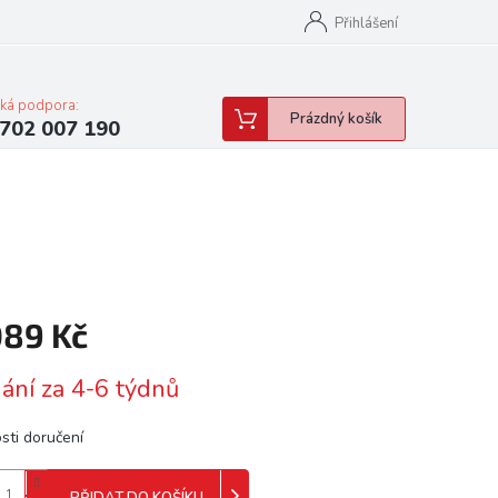
Přihlášení
cká podpora:
Nákupní
Prázdný košík
702 007 190
košík
089 Kč
á
ání za 4-6 týdnů
sti doručení