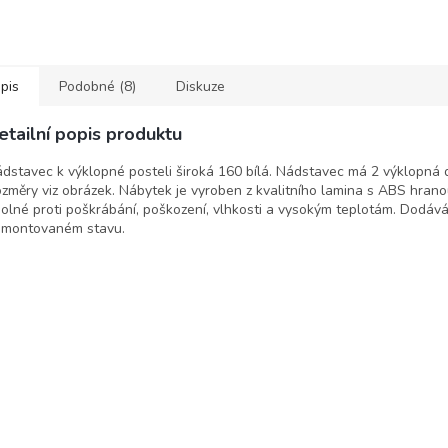
pis
Podobné (8)
Diskuze
etailní popis produktu
dstavec k výklopné posteli široká 160 bílá. Nádstavec má 2 výklopná d
změry viz obrázek. Nábytek je vyroben z kvalitního lamina s ABS hrano
olné proti poškrábání, poškození, vlhkosti a vysokým teplotám. Dodáv
montovaném stavu.