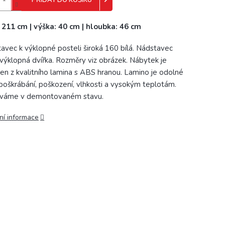
PŘIDAT DO KOŠÍKU
: 211 cm | výška: 40 cm | hloubka: 46 cm
avec k výklopné posteli široká 160 bílá. Nádstavec
výklopná dvířka. Rozměry viz obrázek. Nábytek je
en z kvalitního lamina s ABS hranou. Lamino je odolné
 poškrábání, poškození, vlhkosti a vysokým teplotám.
váme v demontovaném stavu.
ní informace