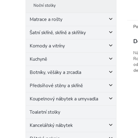
Noční stolky
Matrace a rošty
Po
Šatní skříně, skříně a skříňky
D
Komody a vitríny
Ná
Ro
Kuchyně
od
de
Botníky, věšáky a zrcadla
Předsíňové stěny a skříně
Koupelnový nábytek a umyvadla
Toaletní stolky
Kancelářský nábytek