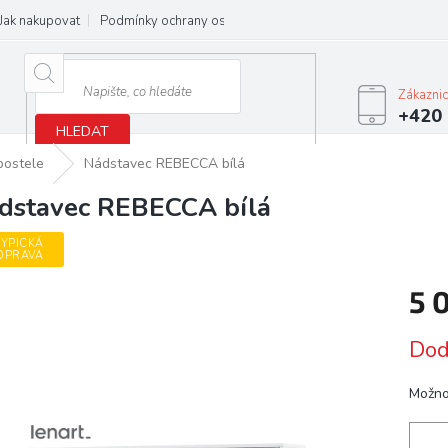
Jak nakupovat
Podmínky ochrany osobních údajů
Obchodní podmínky
Zákazni
+420 
HLEDAT
postele
Nádstavec REBECCA bílá
dstavec REBECCA bílá
YPICKÁ
OPRAVA
5 
Měrn
Dod
cena:
Možno