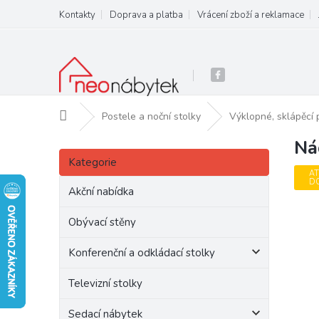
Přejít
Kontakty
Doprava a platba
Vrácení zboží a reklamace
na
obsah
Domů
Postele a noční stolky
Výklopné, sklápěcí 
Ná
P
Přeskočit
o
Kategorie
kategorie
s
AT
D
t
Akční nabídka
r
a
Obývací stěny
n
Konferenční a odkládací stolky
n
í
Televizní stolky
p
a
Sedací nábytek
n