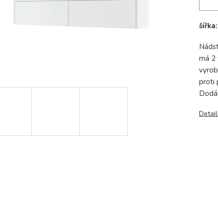
šířka
Nádst
má 2 
vyrob
proti
Dodá
Detail