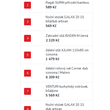
Regál SURIN přírodní bambus
589 Kč
Noční stolek GALAX 20 1S
bílá/dub artisan
569 Kč
Zahradní stůl BADEN M černá
2 329 Kč
Jídelní stůl JULIAN 110x80 cm
sonoma
1 479 Kč
Jídelní rohový set Corner dub
sonoma / Malmo
6 209 Kč
VENTURI kuchyňský ostrůvek,
bílá/pine
5 569 Kč
Noční stolek GALAX 20 1S
dub artisan