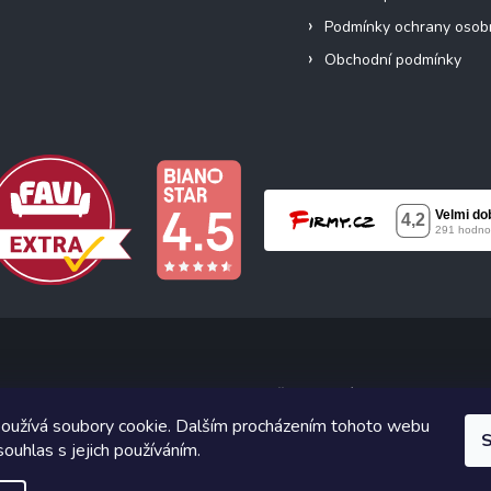
Podmínky ochrany osob
Obchodní podmínky
Copyright 2026
Neonabytek.cz
. Všechna práva vyhrazena.
oužívá soubory cookie. Dalším procházením tohoto webu
ický návrh vytvořil a na Shoptet implementoval
Tomáš Hlad
&
Shoptet
S
souhlas s jejich používáním.
Vytvořil Shoptet