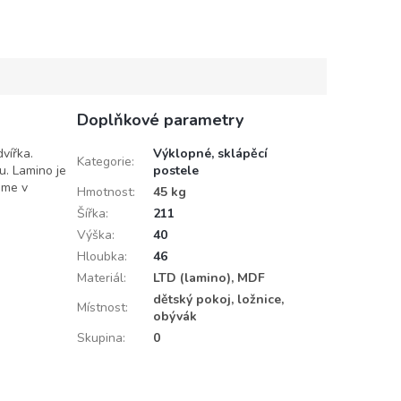
Doplňkové parametry
vířka.
Výklopné, sklápěcí
Kategorie
:
u. Lamino je
postele
áme v
Hmotnost
:
45 kg
Šířka
:
211
Výška
:
40
Hloubka
:
46
Materiál
:
LTD (lamino), MDF
dětský pokoj, ložnice,
Místnost
:
obývák
Skupina
:
0