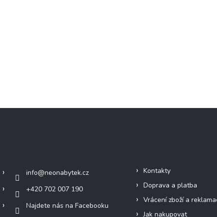
Kontakt
Informace pro vás
Kontakty
info
@
neonabytek.cz
Doprava a platba
+420 702 007 190
Vrácení zboží a reklama
Najdete nás na Facebooku
Jak nakupovat