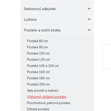
e
Sektorový nábytek
l
Ložnice
Postele a noční stolky
Postele 80 cm
Postele 90 cm
Postele 100 cm
Postele 120 cm
Postele 140 a 150 cm
Postele 160 cm
Postele 180 cm
Postele 200 cm
Sety postelí a matrací
Výklopné, sklápěcí postele
Poschoďové, patrové postele
Dětské postele