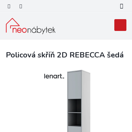
Přejít
na
obsah
Nákupní
košík
Policová skříň 2D REBECCA šedá