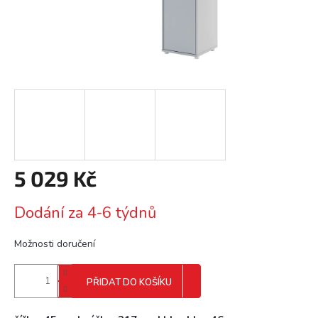
5 029 Kč
Měrná
Dodání za 4-6 týdnů
cena:
Možnosti doručení
PŘIDAT DO KOŠÍKU