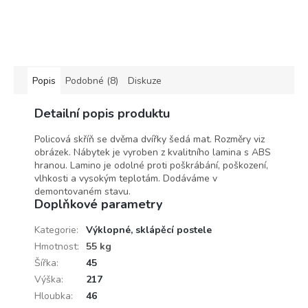
Popis
Podobné (8)
Diskuze
Detailní popis produktu
Policová skříň se dvěma dvířky šedá mat. Rozměry viz
obrázek. Nábytek je vyroben z kvalitního lamina s ABS
hranou. Lamino je odolné proti poškrábání, poškození,
vlhkosti a vysokým teplotám. Dodáváme v
demontovaném stavu.
Doplňkové parametry
Kategorie
:
Výklopné, sklápěcí postele
Hmotnost
:
55 kg
Šířka
:
45
Výška
:
217
Hloubka
:
46