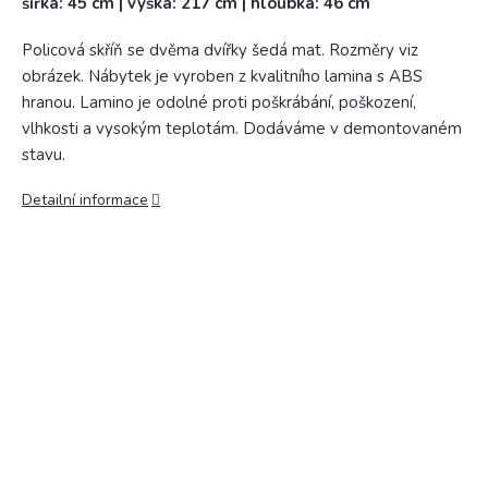
šířka: 45 cm | výška: 217 cm | hloubka: 46 cm
Policová skříň se dvěma dvířky šedá mat. Rozměry viz
obrázek. Nábytek je vyroben z kvalitního lamina s ABS
hranou. Lamino je odolné proti poškrábání, poškození,
vlhkosti a vysokým teplotám. Dodáváme v demontovaném
stavu.
Detailní informace