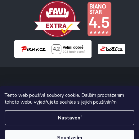
Copyright 2026
Neonabytek.cz
. Všechna práva vyhrazena.
Tento web používá soubory cookie. Dalším procházením
tohoto webu vyjadřujete souhlas s jejich používáním.
Grafický návrh vytvořil a na Shoptet implementoval
Tomáš Hlad
&
Shoptetak.cz
.
Nastavení
Vytvořil Shoptet
Souhlasím