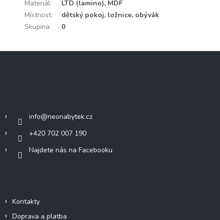
Materiál
:
LTD (lamino), MDF
Místnost
:
dětský pokoj, ložnice, obývák
Skupina
:
0
Z
á
p
a
Kontakt
t
í
info
@
neonabytek.cz
+420 702 007 190
Najdete nás na Facebooku
Informace pro vás
Kontakty
Doprava a platba