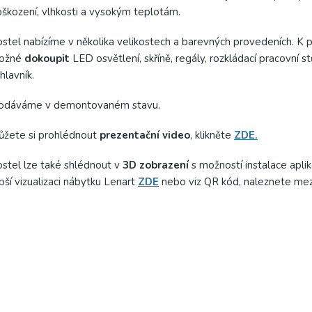
škození, vlhkosti a vysokým teplotám.
stel nabízíme v několika velikostech a barevných provedeních. K p
ožné
dokoupit
LED osvětlení, skříně, regály, rozkládací pracovní s
hlavník.
odáváme v demontovaném stavu.
ůžete si prohlédnout
prezentační video
, klikněte
ZDE.
stel lze také shlédnout v
3D zobrazení
s možností instalace apli
pší vizualizaci nábytku Lenart
ZDE
nebo viz QR kód, naleznete mez