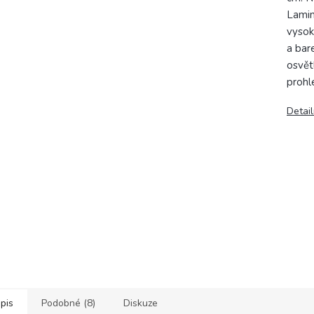
Lamin
vysok
a bar
osvět
prohl
Detail
pis
Podobné (8)
Diskuze