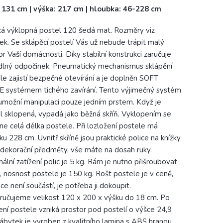
: 131 cm | výška: 217 cm | hloubka: 46-228 cm
á výklopná postel 120 šedá mat. Rozměry viz
ek. Se sklápěcí postelí Vás už nebude trápit malý
or Vaší domácnosti. Díky stabilní konstrukci zaručuje
lný odpočinek. Pneumatický mechanismus sklápění
le zajistí bezpečné otevírání a je doplněn SOFT
 systémem tichého zavírání. Tento výjimečný systém
možní manipulaci pouze jedním prstem. Když je
l sklopená, vypadá jako běžná skříň. Vyklopením se
ne celá délka postele. Při lozložení postele má
ku 228 cm. Uvnitř skříně jsou praktické police na knížky
dekorační předměty, vše máte na dosah ruky.
ální zatížení polic je 5 kg. Rám je nutno přišroubovat
i, nosnost postele je 150 kg. Rošt postele je v ceně,
ce není součástí, je potřeba ji dokoupit.
učujeme velikost 120 x 200 x výšku do 18 cm. Po
ení postele vzniká prostor pod postelí o výšce 24,9
ábytek je vyroben z kvalitního lamina s ABS hranou.