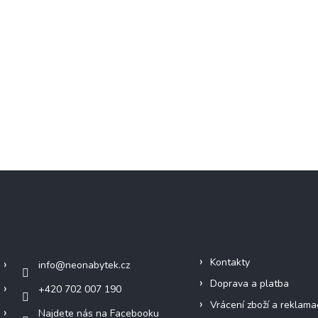
Kontakt
Informace pro vás
Kontakty
info
@
neonabytek.cz
Doprava a platba
+420 702 007 190
Vrácení zboží a reklama
Najdete nás na Facebooku