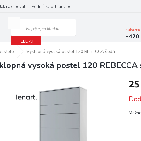
Jak nakupovat
Podmínky ochrany osobních údajů
Obchodní podmínky
Zákazni
+420 
HLEDAT
postele
Výklopná vysoká postel 120 REBECCA šedá
klopná vysoká postel 120 REBECCA 
25
Měrn
Dod
cena:
Možno