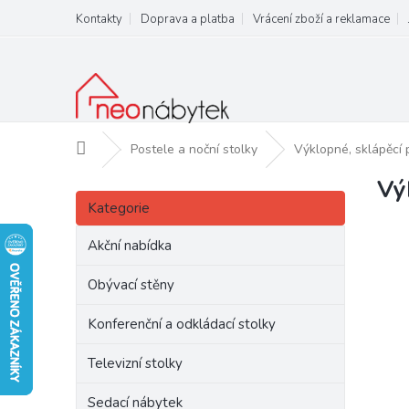
Přejít
Kontakty
Doprava a platba
Vrácení zboží a reklamace
na
obsah
Domů
Postele a noční stolky
Výklopné, sklápěcí 
Vý
P
Přeskočit
o
Kategorie
kategorie
s
t
Akční nabídka
r
a
Obývací stěny
n
Konferenční a odkládací stolky
n
í
Televizní stolky
p
a
Sedací nábytek
n