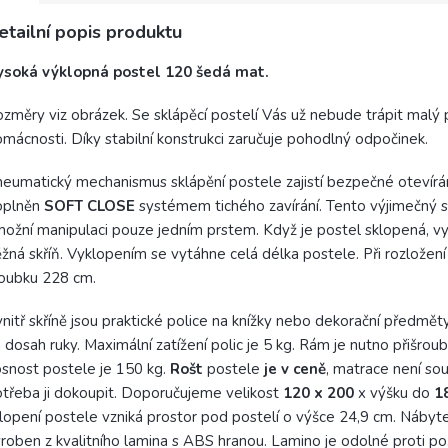
etailní popis produktu
ysoká výklopná postel 120 šedá mat.
změry viz obrázek. Se sklápěcí postelí Vás už nebude trápit malý 
mácnosti. Díky stabilní konstrukci zaručuje pohodlný odpočinek.
eumatický mechanismus sklápění postele zajistí bezpečné otevírán
oplněn
SOFT CLOSE
systémem tichého zavírání. Tento výjimečný
ožní manipulaci pouze jedním prstem. Když je postel sklopená, v
žná skříň. Vyklopením se vytáhne celá délka postele. Při rozložen
oubku 228 cm.
nitř skříně jsou praktické police na knížky nebo dekorační předmět
 dosah ruky. Maximální zatížení polic je 5 kg. Rám je nutno přišroub
snost postele je 150 kg.
Rošt
postele
je
v ceně
, matrace není souč
třeba ji dokoupit. Doporučujeme velikost
120 x 200
x výšku do
1
lopení postele vzniká prostor pod postelí o výšce 24,9 cm. Nábyte
roben z kvalitního lamina s ABS hranou. Lamino je odolné proti po