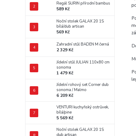
Regál SURIN přírodní bambus
po
589 Kč
Po
Noční stolek GALAX 20 1S
m
bílá/dub artisan
569 Kč
zá
Zahradní stůl BADEN M černá
D
2 329 Kč
M
Jídelní stůl JULIAN 110x80 cm
sonoma
Po
1 479 Kč
le
Jídelní rohový set Corner dub
sonoma / Malmo
6 209 Kč
VENTURI kuchyňský ostrůvek,
bílá/pine
5 569 Kč
Noční stolek GALAX 20 1S
dub artisan