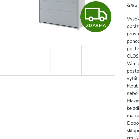
šířka
Z
Vysok
ZDARMA
obráz
D
prost
pohod
poste
A
CLOSE
Vám u
poste
R
vytáh
hloub
nebo 
M
Maxim
ke zd
A
matra
Dopor
sklop
cm. N