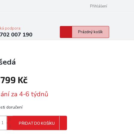
Přihlášení
cká podpora:
Nákupní
Prázdný košík
702 007 190
košík
šedá
 799 Kč
á
ání za 4-6 týdnů
sti doručení
PŘIDAT DO KOŠÍKU