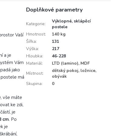
Doplňkové parametry
Výklopné, sklápěcí
Kategorie
:
postele
Hmotnost
:
140 kg
prostor Vaší
Šířka
:
131
Výška
:
217
í a je
Hloubka
:
46-228
 systém Vám
Materiál
:
LTD (lamino), MDF
ypadá jako
dětský pokoj, ložnice,
Místnost
:
obývák
í postele má
Skupina
:
0
y, vše máte
ovat ke zdi,
ástí, je
8 cm
. Po
k je
škrábání,