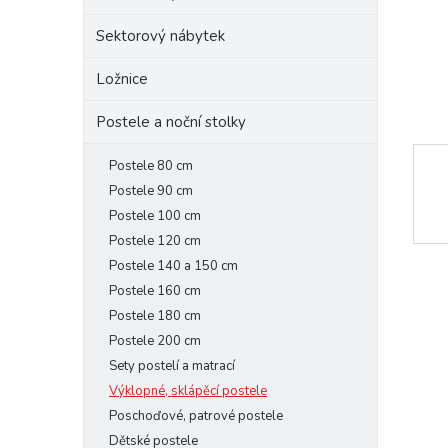
e
Sektorový nábytek
l
Ložnice
Postele a noční stolky
Postele 80 cm
Postele 90 cm
Postele 100 cm
Postele 120 cm
Postele 140 a 150 cm
Postele 160 cm
Postele 180 cm
Postele 200 cm
Sety postelí a matrací
Výklopné, sklápěcí postele
Poschoďové, patrové postele
Dětské postele