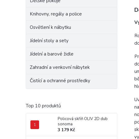
Dětské pokoje
D
Knihovny, regály a police
V
Osvětlení k nábytku
Ro
Jídelní stoly a sety
do
Jídelní a barové židle
Pn
d
Zahradní a venkovní nábytek
um
bě
Čistící a ochranné prostředky
hl
Uv
Top 10 produktů
na
no
Policová skříň OLIV 2D dub
po
sonoma
sk
3 179 Kč
vy