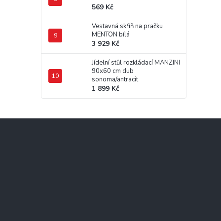
569 Kč
Vestavná skříň na pračku
MENTON bílá
3 929 Kč
Jídelní stůl rozkládací MANZINI
90x60 cm dub
sonoma/antracit
1 899 Kč
Z
á
p
a
t
í