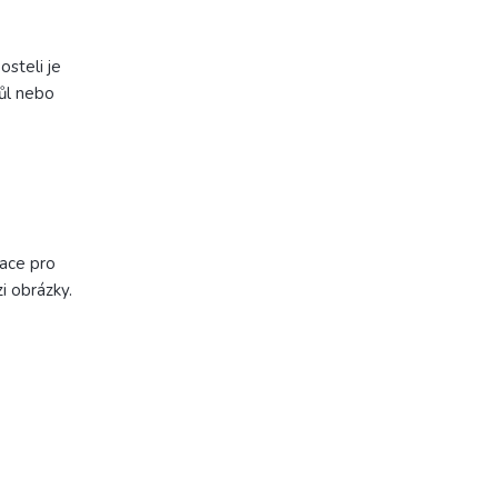
osteli je
tůl nebo
kace pro
i obrázky.