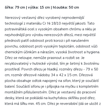
šířka: 79 cm | výška: 15 cm | hloubka: 50 cm
Nerezový vestavný dřez vyrobený nejmodernější
technologií z materiálu Cr Ni 18/10 největší jakosti. Tato
potravinářská ocel s vysokým obsahem chrómu a niklu je
nejvhodnější pro výrobu nerezových dřezů, mezi největší
přednosti patří odolnost proti korozi i při narušeném
povrchu, odolnost proti vysokým teplotám, odolnost vůči
chemickým účinkům a nárazům, vysoká životnost a hygiena.
Dřez se neloupe, nemůže prasnout a rozbít se. Je
recyklovatelný v hutnické výrobě, tím je šetrný k životnímu
prostředí. Povrch dřezu je hladký, rozměry dřezu - 79 x 50
cm, rozměr dřezové nádoby 34 x 42 x 15 cm. Dřezová
plocha obsahuje odtok napojený na sifon, který je součástí
balení. Součástí sifonu je i přípojka na myčku s kompletním
montážním příslušenstvím. Dřez je vestavný do pracovní
desky, která se pokládá na kuchyňskou skříňku pod dřez,
která má šířku min. 45 cm. Dřez je reversibilní (dá se uložit z