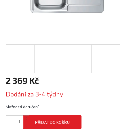
2 369 Kč
Měrná
Dodání za 3-4 týdny
cena:
Možnosti doručení
PŘIDAT DO KOŠÍKU