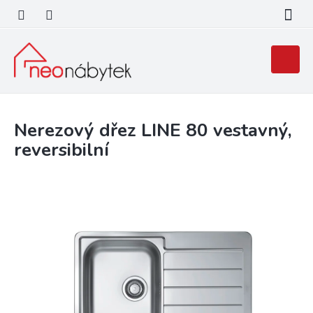
Přejít
na
obsah
Nákupní
košík
Nerezový dřez LINE 80 vestavný,
reversibilní