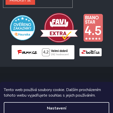
PŘIHLÁSIT SE
Copyright 2026
Neonabytek.cz
. Všechna práva vyhrazena.
Tento web používá soubory cookie. Dalším procházením
tohoto webu vyjadřujete souhlas s jejich používáním.
Grafický návrh vytvořil a na Shoptet implementoval
Tomáš Hlad
&
Shoptetak.cz
.
Nastavení