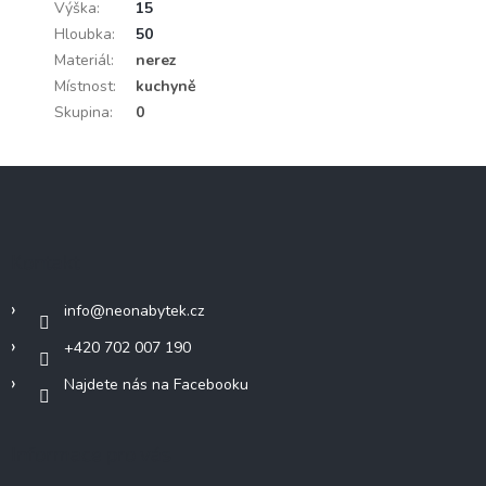
Výška
:
15
Hloubka
:
50
Materiál
:
nerez
Místnost
:
kuchyně
Skupina
:
0
Z
á
p
a
Kontakt
t
í
info
@
neonabytek.cz
+420 702 007 190
Najdete nás na Facebooku
Informace pro vás