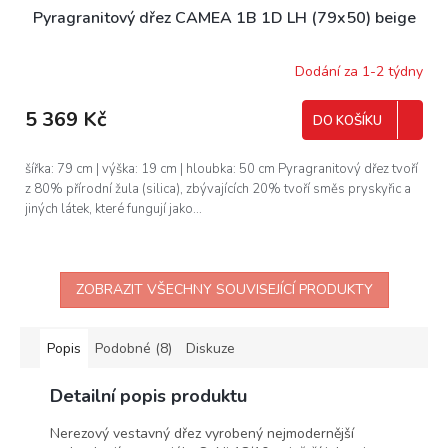
Pyragranitový dřez CAMEA 1B 1D LH (79x50) beige
Dodání za 1-2 týdny
5 369 Kč
DO KOŠÍKU
šířka: 79 cm | výška: 19 cm | hloubka: 50 cm Pyragranitový dřez tvoří
z 80% přírodní žula (silica), zbývajících 20% tvoří směs pryskyřic a
jiných látek, které fungují jako...
ZOBRAZIT VŠECHNY SOUVISEJÍCÍ PRODUKTY
Popis
Podobné (8)
Diskuze
Detailní popis produktu
Nerezový vestavný dřez vyrobený nejmodernější