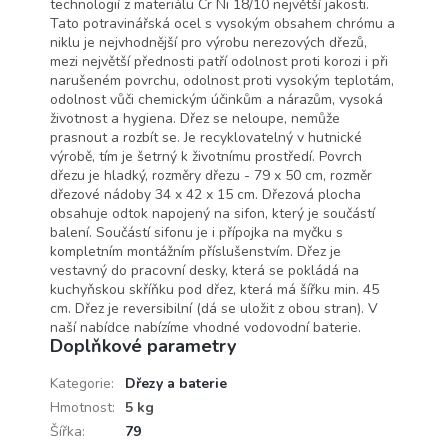
technologií z materiálu Cr Ni 18/10 největší jakosti.
Tato potravinářská ocel s vysokým obsahem chrómu a
niklu je nejvhodnější pro výrobu nerezových dřezů,
mezi největší přednosti patří odolnost proti korozi i při
narušeném povrchu, odolnost proti vysokým teplotám,
odolnost vůči chemickým účinkům a nárazům, vysoká
životnost a hygiena. Dřez se neloupe, nemůže
prasnout a rozbít se. Je recyklovatelný v hutnické
výrobě, tím je šetrný k životnímu prostředí. Povrch
dřezu je hladký, rozměry dřezu - 79 x 50 cm, rozměr
dřezové nádoby 34 x 42 x 15 cm. Dřezová plocha
obsahuje odtok napojený na sifon, který je součástí
balení. Součástí sifonu je i přípojka na myčku s
kompletním montážním příslušenstvím. Dřez je
vestavný do pracovní desky, která se pokládá na
kuchyňskou skříňku pod dřez, která má šířku min. 45
cm. Dřez je reversibilní (dá se uložit z obou stran). V
naší nabídce nabízíme vhodné vodovodní baterie.
Doplňkové parametry
Kategorie
:
Dřezy a baterie
Hmotnost
:
5 kg
Šířka
:
79