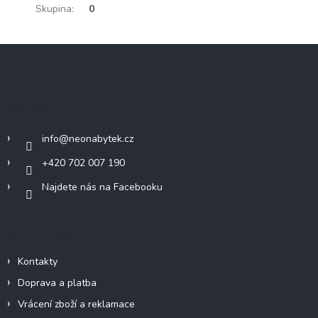
Skupina
:
0
Z
á
p
a
Kontakt
t
í
info
@
neonabytek.cz
+420 702 007 190
Najdete nás na Facebooku
Informace pro vás
Kontakty
Doprava a platba
Vrácení zboží a reklamace