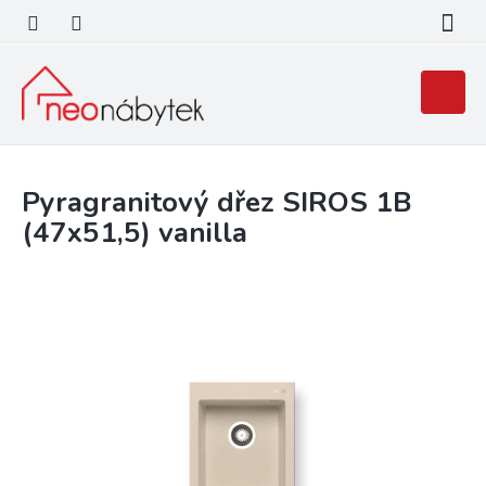
Přejít
na
obsah
Nákupní
košík
Pyragranitový dřez SIROS 1B
(47x51,5) vanilla