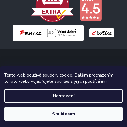
Copyright 2026
Neonabytek.cz
. Všechna práva vyhrazena.
Tento web používá soubory cookie. Dalším procházením
tohoto webu vyjadřujete souhlas s jejich používáním.
Grafický návrh vytvořil a na Shoptet implementoval
Tomáš Hlad
&
Shoptetak.cz
.
Nastavení
Vytvořil Shoptet
Souhlasím