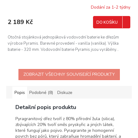
Dodání za 1-2 týdny
2 189 Kč
DO KOŠÍKU
Otočná stojánková jednopáková vodovodní baterie ke dřezům
výrobce Pyramis. Barevné provedení - vanilla (vanilka). Výška
baterie - 320 mm. Vodovodní baterie Pyramis jsou vyráběny...
ZOBRAZIT VŠECHNY SOUVISEJÍCÍ PRODUKTY
Popis
Podobné (8)
Diskuze
Detailní popis produktu
Pyragranitový dřez tvoří z 80% přírodní žula (silica),
zbývajících 20% tvoří směs pryskyřic a jiných látek,
které fungují jako pojivo. Pyragranite je homogenní
povrch bez pórů, který zabraňuje hromadění bakterií, a