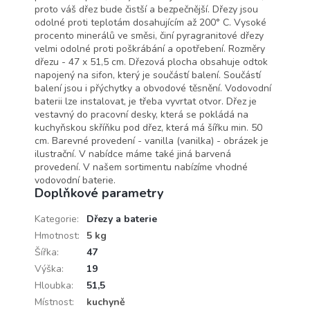
proto váš dřez bude čistší a bezpečnější. Dřezy jsou
odolné proti teplotám dosahujícím až 200° C. Vysoké
procento minerálů ve směsi, činí pyragranitové dřezy
velmi odolné proti poškrábání a opotřebení. Rozměry
dřezu - 47 x 51,5 cm. Dřezová plocha obsahuje odtok
napojený na sifon, který je součástí balení. Součástí
balení jsou i přýchytky a obvodové těsnění. Vodovodní
baterii lze instalovat, je třeba vyvrtat otvor. Dřez je
vestavný do pracovní desky, která se pokládá na
kuchyňskou skříňku pod dřez, která má šířku min. 50
cm. Barevné provedení - vanilla (vanilka) - obrázek je
ilustrační. V nabídce máme také jiná barvená
provedení. V našem sortimentu nabízíme vhodné
vodovodní baterie.
Doplňkové parametry
Kategorie
:
Dřezy a baterie
Hmotnost
:
5 kg
Šířka
:
47
Výška
:
19
Hloubka
:
51,5
Místnost
:
kuchyně