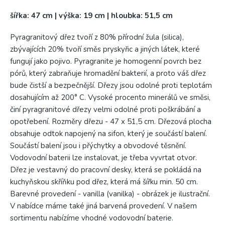
šířka: 47 cm | výška: 19 cm | hloubka: 51,5 cm
Pyragranitový dřez tvoří z 80% přírodní žula (silica),
zbývajících 20% tvoří směs pryskyřic a jiných látek, které
fungují jako pojivo. Pyragranite je homogenní povrch bez
pórů, který zabraňuje hromadění bakterií, a proto váš dřez
bude čistší a bezpečnější. Dřezy jsou odolné proti teplotám
dosahujícím až 200° C. Vysoké procento minerálů ve směsi,
činí pyragranitové dřezy velmi odolné proti poškrábání a
opotřebení. Rozměry dřezu - 47 x 51,5 cm. Dřezová plocha
obsahuje odtok napojený na sifon, který je součástí balení.
Součástí balení jsou i přýchytky a obvodové těsnění.
Vodovodní baterii lze instalovat, je třeba vyvrtat otvor.
Dřez je vestavný do pracovní desky, která se pokládá na
kuchyňskou skříňku pod dřez, která má šířku min. 50 cm.
Barevné provedení - vanilla (vanilka) - obrázek je ilustrační.
V nabídce máme také jiná barvená provedení. V našem
sortimentu nabízíme vhodné vodovodní baterie.