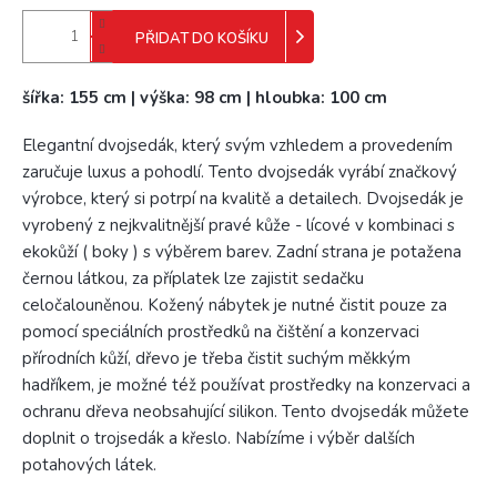
PŘIDAT DO KOŠÍKU
šířka: 155 cm | výška: 98 cm | hloubka: 100 cm
Elegantní dvojsedák, který svým vzhledem a provedením
zaručuje luxus a pohodlí. Tento dvojsedák vyrábí značkový
výrobce, který si potrpí na kvalitě a detailech. Dvojsedák je
vyrobený z nejkvalitnější pravé kůže - lícové v kombinaci s
ekokůží ( boky ) s výběrem barev. Zadní strana je potažena
černou látkou, za příplatek lze zajistit sedačku
celočalouněnou. Kožený nábytek je nutné čistit pouze za
pomocí speciálních prostředků na čištění a konzervaci
přírodních kůží, dřevo je třeba čistit suchým měkkým
hadříkem, je možné též používat prostředky na konzervaci a
ochranu dřeva neobsahující silikon. Tento dvojsedák můžete
doplnit o trojsedák a křeslo. Nabízíme i výběr dalších
potahových látek.