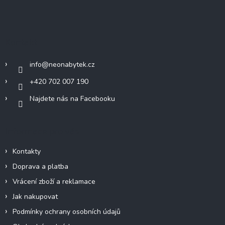
Z
á
p
a
Kontakt
t
í
info
@
neonabytek.cz
+420 702 007 190
Najdete nás na Facebooku
Informace pro vás
Kontakty
Doprava a platba
Vrácení zboží a reklamace
Jak nakupovat
Podmínky ochrany osobních údajů