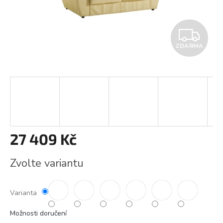
Z
ZDARMA
D
A
R
M
A
27 409 Kč
Měrná
Zvolte variantu
cena:
Varianta
Možnosti doručení