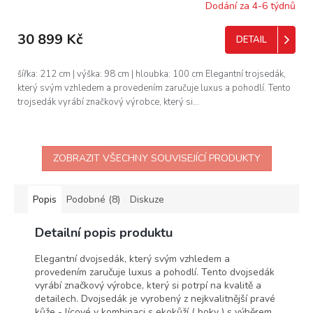
R
Dodání za 4-6 týdnů
M
30 899 Kč
DETAIL
A
šířka: 212 cm | výška: 98 cm | hloubka: 100 cm Elegantní trojsedák,
který svým vzhledem a provedením zaručuje luxus a pohodlí. Tento
trojsedák vyrábí značkový výrobce, který si...
ZOBRAZIT VŠECHNY SOUVISEJÍCÍ PRODUKTY
Popis
Podobné (8)
Diskuze
Detailní popis produktu
Elegantní dvojsedák, který svým vzhledem a
provedením zaručuje luxus a pohodlí. Tento dvojsedák
vyrábí značkový výrobce, který si potrpí na kvalitě a
detailech. Dvojsedák je vyrobený z nejkvalitnější pravé
kůže - lícové v kombinaci s ekokůží ( boky ) s výběrem