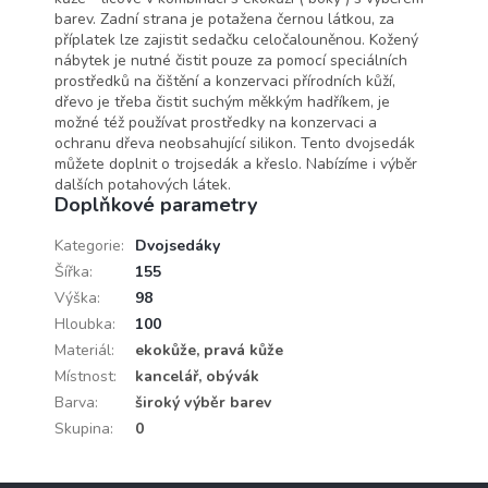
barev. Zadní strana je potažena černou látkou, za
příplatek lze zajistit sedačku celočalouněnou. Kožený
nábytek je nutné čistit pouze za pomocí speciálních
prostředků na čištění a konzervaci přírodních kůží,
dřevo je třeba čistit suchým měkkým hadříkem, je
možné též používat prostředky na konzervaci a
ochranu dřeva neobsahující silikon. Tento dvojsedák
můžete doplnit o trojsedák a křeslo. Nabízíme i výběr
dalších potahových látek.
Doplňkové parametry
Kategorie
:
Dvojsedáky
Šířka
:
155
Výška
:
98
Hloubka
:
100
Materiál
:
ekokůže, pravá kůže
Místnost
:
kancelář, obývák
Barva
:
široký výběr barev
Skupina
:
0