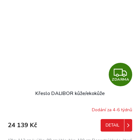
Z
ZDARMA
D
Křeslo DALIBOR kůže/ekokůže
A
R
Dodání za 4-6 týdnů
M
24 139 Kč
DETAIL
A