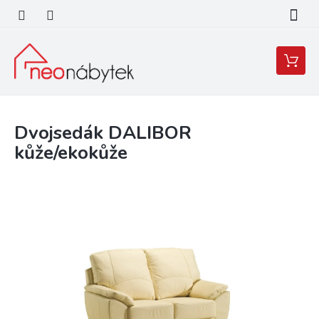
Přejít
na
obsah
Nákupní
košík
Dvojsedák DALIBOR
kůže/ekokůže