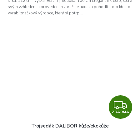
šířka: 112 cm | výška: 98 cm | hloubka: 100 cm Elegantní křeslo, které
svým vzhledem a provedením zaručuje luxus a pohodlí. Toto křeslo
vyrábí značkový výrobce, který si potrpí...
Z
ZDARMA
D
Trojsedák DALIBOR kůže/ekokůže
A