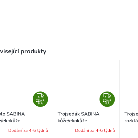
visející produkty
Z
Z
ZDAR
D
ZDAR
D
MA
MA
A
A
slo SABINA
Trojsedák SABINA
Trojs
R
R
e/ekokůže
kůže/ekokůže
rozkl
M
M
Dodání za 4-6 týdnů
Dodání za 4-6 týdnů
A
A