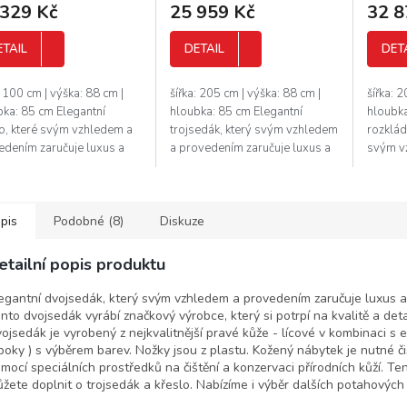
 329 Kč
25 959 Kč
32 8
ETAIL
DETAIL
DET
: 100 cm | výška: 88 cm |
šířka: 205 cm | výška: 88 cm |
šířka: 
bka: 85 cm Elegantní
hloubka: 85 cm Elegantní
hloubka
lo, které svým vzhledem a
trojsedák, který svým vzhledem
rozklád
edením zaručuje luxus a
a provedením zaručuje luxus a
svým v
lí. Toto křeslo vyrábí
pohodlí. Tento trojsedák vyrábí
zaručuj
ový výrobce, který si
značkový výrobce, který si...
trojsed
...
výrobce,
pis
Podobné (8)
Diskuze
etailní popis produktu
egantní dvojsedák, který svým vzhledem a provedením zaručuje luxus a
nto dvojsedák vyrábí značkový výrobce, který si potrpí na kvalitě a deta
ojsedák je vyrobený z nejkvalitnější pravé kůže - lícové v kombinaci s 
boky ) s výběrem barev. Nožky jsou z plastu. Kožený nábytek je nutné či
mocí speciálních prostředků na čištění a konzervaci přírodních kůží. T
žete doplnit o trojsedák a křeslo. Nabízíme i výběr dalších potahových 