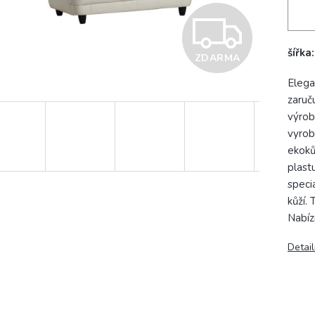
Z
šířka
ZDARMA
D
Elega
zaruč
A
výrob
vyrob
ekoků
R
plast
speci
kůží.
M
Nabíz
Detail
A