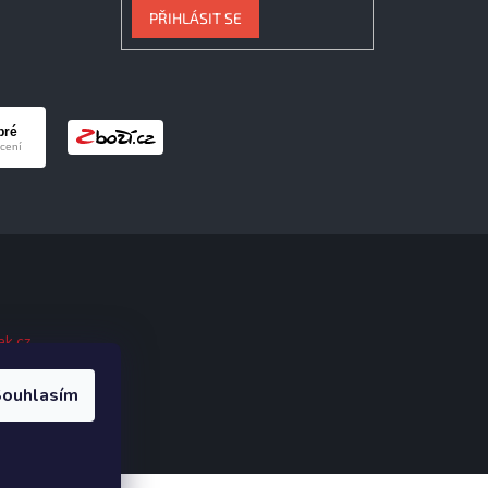
PŘIHLÁSIT SE
ak.cz
.
ouhlasím