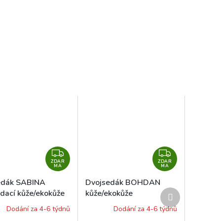
Z
Z
ZDAR
D
ZDAR
D
MA
MA
A
A
edák SABINA
Dvojsedák BOHDAN
R
R
Další
ádací kůže/ekokůže
kůže/ekokůže
M
M
produkt
Dodání za 4-6 týdnů
Dodání za 4-6 týdnů
A
A