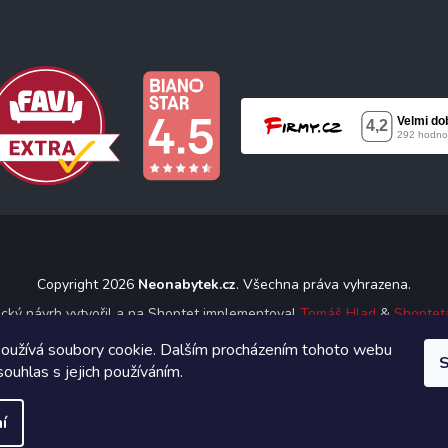
Copyright 2026
Neonabytek.cz
. Všechna práva vyhrazena.
ický návrh vytvořil a na Shoptet implementoval
Tomáš Hlad
&
Shoptet
oužívá soubory cookie. Dalším procházením tohoto webu
S
Vytvořil Shoptet
souhlas s jejich používáním.
í