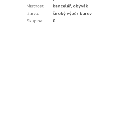
Místnost
:
kancelář, obývák
Barva
:
široký výběr barev
Skupina
:
0