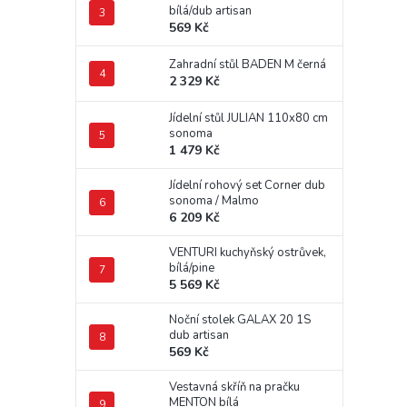
bílá/dub artisan
569 Kč
Zahradní stůl BADEN M černá
2 329 Kč
Jídelní stůl JULIAN 110x80 cm
sonoma
1 479 Kč
Jídelní rohový set Corner dub
sonoma / Malmo
6 209 Kč
VENTURI kuchyňský ostrůvek,
bílá/pine
5 569 Kč
Noční stolek GALAX 20 1S
dub artisan
569 Kč
Vestavná skříň na pračku
MENTON bílá