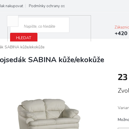
Jak nakupovat
Podmínky ochrany osobních údajů
Obchodní podmínky
Zákazni
+420 
HLEDAT
ák SABINA kůže/ekokůže
ojsedák SABINA kůže/ekokůže
23
Měrn
Zvo
cena:
Varia
Možno