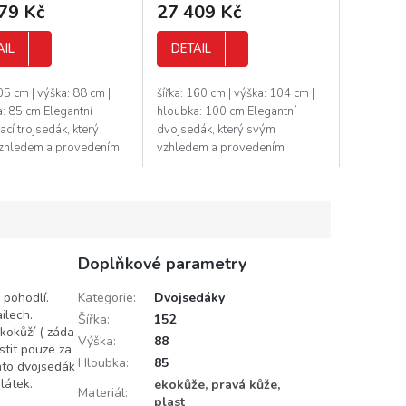
79 Kč
27 409 Kč
AIL
DETAIL
205 cm | výška: 88 cm |
šířka: 160 cm | výška: 104 cm |
: 85 cm Elegantní
hloubka: 100 cm Elegantní
ací trojsedák, který
dvojsedák, který svým
zhledem a provedením
vzhledem a provedením
e luxus a pohodlí. Tento
zaručuje luxus a pohodlí. Tento
ák vyrábí značkový
dvojsedák vyrábí značkový
...
výrobce, který si...
Doplňkové parametry
 pohodlí.
Kategorie
:
Dvojsedáky
ilech.
Šířka
:
152
ekokůží ( záda
Výška
:
88
stit pouze za
Hloubka
:
85
ento dvojsedák
látek.
ekokůže, pravá kůže,
Materiál
:
plast