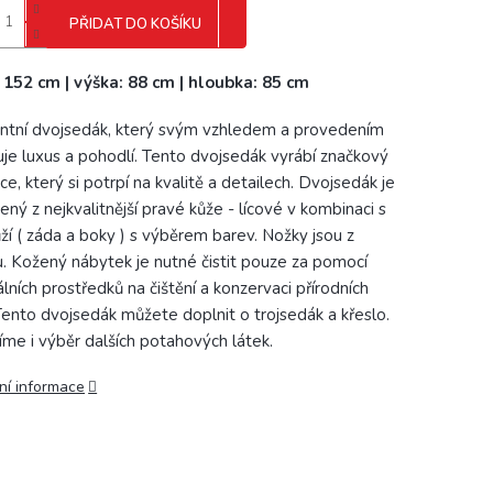
PŘIDAT DO KOŠÍKU
: 152 cm | výška: 88 cm | hloubka: 85 cm
ntní dvojsedák, který svým vzhledem a provedením
uje luxus a pohodlí. Tento dvojsedák vyrábí značkový
ce, který si potrpí na kvalitě a detailech. Dvojsedák je
ený z nejkvalitnější pravé kůže - lícové v kombinaci s
ží ( záda a boky ) s výběrem barev. Nožky jsou z
u. Kožený nábytek je nutné čistit pouze za pomocí
álních prostředků na čištění a konzervaci přírodních
 Tento dvojsedák můžete doplnit o trojsedák a křeslo.
íme i výběr dalších potahových látek.
ní informace