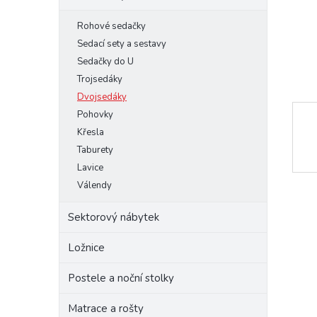
e
Rohové sedačky
l
Sedací sety a sestavy
Sedačky do U
Trojsedáky
Dvojsedáky
Pohovky
Křesla
Taburety
Lavice
Válendy
Sektorový nábytek
Ložnice
Postele a noční stolky
Matrace a rošty