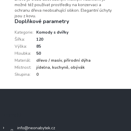
možné též používat prostředky na konzervaci a
ochranu dřeva neobsahující silikon. Elegantní úchyty
jsou z kovu.
Doplňkové parametry
Kategorie
:
Komody s dvířky
Šířka
:
120
Výška
:
85
Hloubka
:
50
Materiál
:
dřevo / masív, přírodní dýha
Místnost
:
jídelna, kuchyně, obývák
Skupina
:
0
Z
á
p
a
Kontakt
t
í
info
@
neonabytek.cz