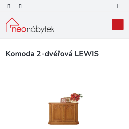
Přejít
na
obsah
Nákupní
košík
Komoda 2-dvéřová LEWIS