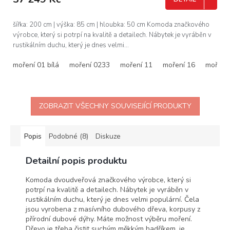
A
šířka: 200 cm | výška: 85 cm | hloubka: 50 cm Komoda značkového
výrobce, který si potrpí na kvalitě a detailech. Nábytek je vyráběn v
rustikálním duchu, který je dnes velmi...
moření 01 bílá
moření 0233
moření 11
moření 16
moření
ZOBRAZIT VŠECHNY SOUVISEJÍCÍ PRODUKTY
Popis
Podobné (8)
Diskuze
Detailní popis produktu
Komoda dvoudveřová značkového výrobce, který si
potrpí na kvalitě a detailech. Nábytek je vyráběn v
rustikálním duchu, který je dnes velmi populární. Čela
jsou vyrobena z masívního dubového dřeva, korpusy z
přírodní dubové dýhy. Máte možnost výběru moření.
Dřevo je třeba čistit suchým měkkým hadříkem, je