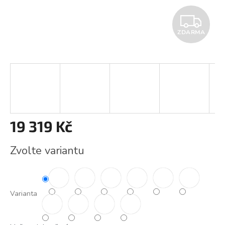
Z
ZDARMA
D
A
R
M
A
19 319 Kč
Měrná
Zvolte variantu
cena:
Varianta