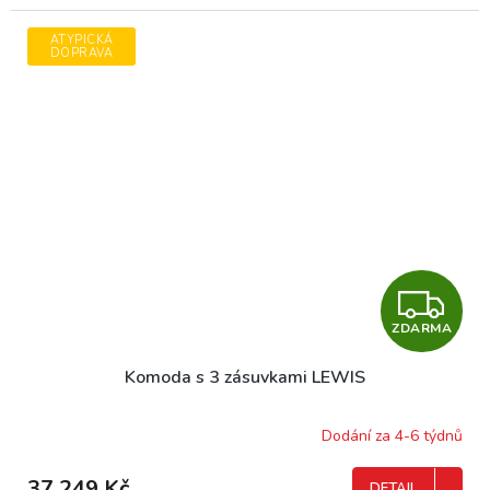
ATYPICKÁ
DOPRAVA
Z
ZDARMA
D
Komoda s 3 zásuvkami LEWIS
A
R
Dodání za 4-6 týdnů
M
37 249 Kč
DETAIL