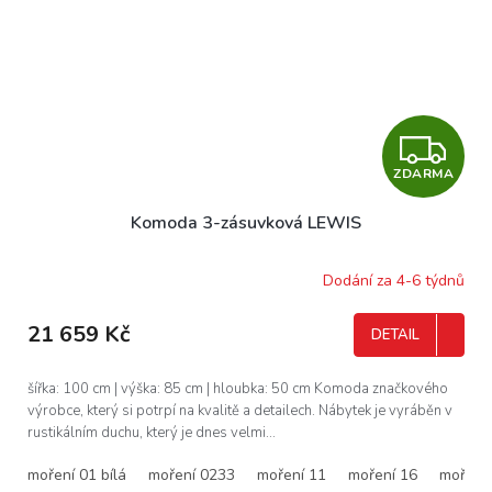
Z
ZDARMA
D
Komoda 3-zásuvková LEWIS
A
R
Dodání za 4-6 týdnů
M
21 659 Kč
DETAIL
A
šířka: 100 cm | výška: 85 cm | hloubka: 50 cm Komoda značkového
výrobce, který si potrpí na kvalitě a detailech. Nábytek je vyráběn v
rustikálním duchu, který je dnes velmi...
moření 01 bílá
moření 0233
moření 11
moření 16
moření