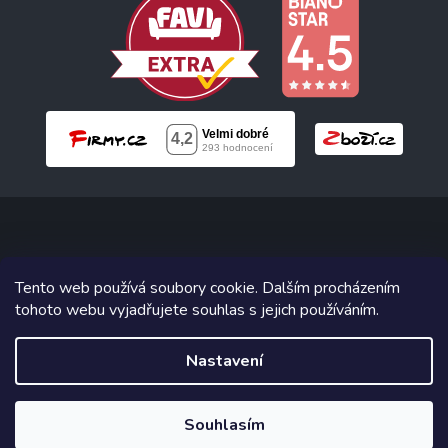
Copyright 2026
Neonabytek.cz
. Všechna práva vyhrazena.
Tento web používá soubory cookie. Dalším procházením
tohoto webu vyjadřujete souhlas s jejich používáním.
Grafický návrh vytvořil a na Shoptet implementoval
Tomáš Hlad
&
Shoptetak.cz
.
Nastavení
Vytvořil Shoptet
Souhlasím