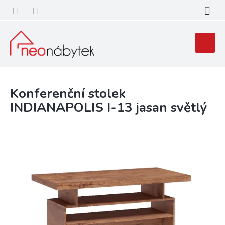
Přejít
na
obsah
Nákupní
košík
Konferenční stolek
INDIANAPOLIS I-13 jasan světlý