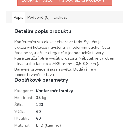
ZOBRAZIT VŠECHNY SOUVISEJÍCÍ PRODUKTY
Popis
Podobné (8)
Diskuze
Detailní popis produktu
Konferenční stolek ze sektorové řady. Systém je
exkluzivní kolekce navržena v moderním duchu. Celá
řada se vyznačuje elegancí a jednoduchými tvary,
které zaručují plné využití prostoru. Nábytek je vyroben
z kvalitního lamina s ABS hrany ( 0,5-0,8 mm ).
Barevné provedení jasan světlý. Dodáváme v
demontovaném stavu.
Doplňkové parametry
Kategorie
:
Konferenční stolky
Hmotnost
:
35 kg
Šířka
:
120
Výška
:
60
Hloubka
:
60
Materiál
:
LTD (lamino)