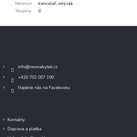
Místnost
:
kancelář, obývák
Skupina
:
0
Z
á
p
a
Kontakt
t
í
info
@
neonabytek.cz
+420 702 007 190
Najdete nás na Facebooku
Informace pro vás
Kontakty
Doprava a platba