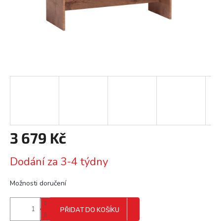
3 679 Kč
Měrná
Dodání za 3-4 týdny
cena:
Možnosti doručení
PŘIDAT DO KOŠÍKU