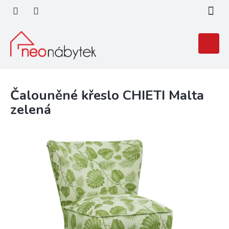
Přejít
na
obsah
Nákupní
košík
Čalouněné křeslo CHIETI Malta
zelená