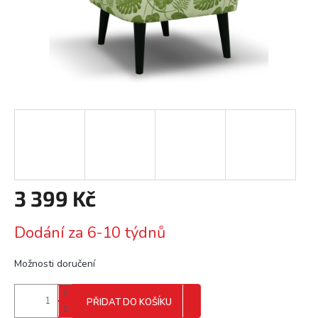
3 399 Kč
Měrná
Dodání za 6-10 týdnů
cena:
Možnosti doručení
PŘIDAT DO KOŠÍKU