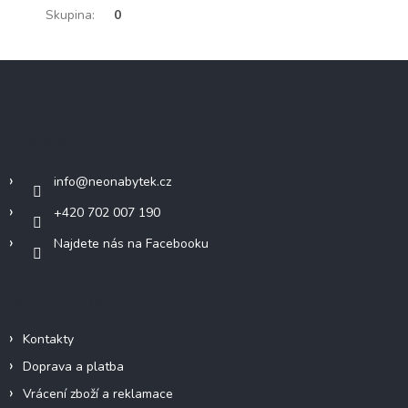
Skupina
:
0
Z
á
p
a
Kontakt
t
í
info
@
neonabytek.cz
+420 702 007 190
Najdete nás na Facebooku
Informace pro vás
Kontakty
Doprava a platba
Vrácení zboží a reklamace