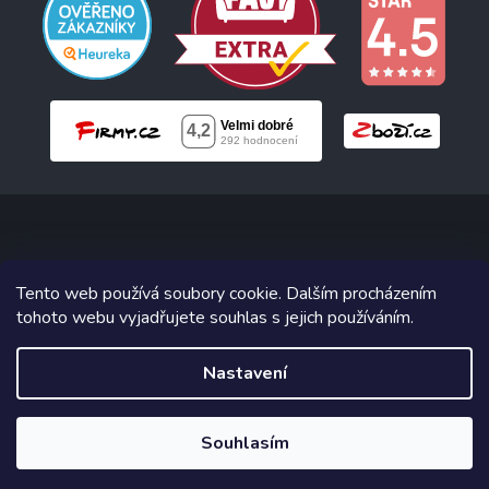
Copyright 2026
Neonabytek.cz
. Všechna práva vyhrazena.
Tento web používá soubory cookie. Dalším procházením
tohoto webu vyjadřujete souhlas s jejich používáním.
Grafický návrh vytvořil a na Shoptet implementoval
Tomáš Hlad
&
Shoptetak.cz
.
Nastavení
Vytvořil Shoptet
Souhlasím