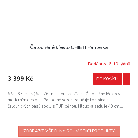
Čalouněné křeslo CHIETI Panterka
Dodání za 6-10 týdnů
3 399 Kč
DO KOŠÍKU
šířka: 67 cm | výška: 76 cm | hloubka: 72 cm Čalouněné křeslo v
moderním designu. Pohodlné sezení zaručuje kombinace
čalounických pásů spolu s PUR pěnou. Hloubka sedu je 49 cm,...
ZOBRAZIT VŠECHNY SOUVISEJÍCÍ PRODUKTY