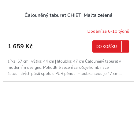
Čalouněný taburet CHIETI Malta zelená
Dodání za 6-10 týdnů
1 659 Kč
DO KOŠÍKU
šířka: 57 cm | výška: 44 cm | hloubka: 47 cm Čalouněný taburet v
moderním designu. Pohodlné sezení zaručuje kombinace
čalounických pásů spolu s PUR pěnou. Hloubka sedu je 47 cm,...