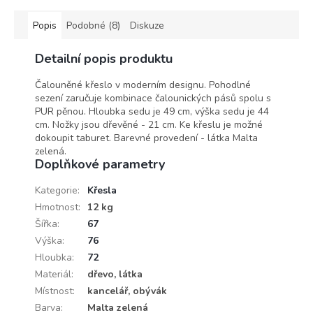
Popis
Podobné (8)
Diskuze
Detailní popis produktu
Čalouněné křeslo v moderním designu. Pohodlné
sezení zaručuje kombinace čalounických pásů spolu s
PUR pěnou. Hloubka sedu je 49 cm, výška sedu je 44
cm. Nožky jsou dřevěné - 21 cm. Ke křeslu je možné
dokoupit taburet. Barevné provedení - látka Malta
zelená.
Doplňkové parametry
Kategorie
:
Křesla
Hmotnost
:
12 kg
Šířka
:
67
Výška
:
76
Hloubka
:
72
Materiál
:
dřevo, látka
Místnost
:
kancelář, obývák
Barva
:
Malta zelená