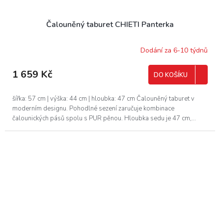
Čalouněný taburet CHIETI Panterka
Dodání za 6-10 týdnů
1 659 Kč
DO KOŠÍKU
šířka: 57 cm | výška: 44 cm | hloubka: 47 cm Čalouněný taburet v
moderním designu. Pohodlné sezení zaručuje kombinace
čalounických pásů spolu s PUR pěnou. Hloubka sedu je 47 cm,...