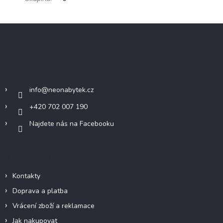
Z
á
p
a
Kontakt
t
í
info
@
neonabytek.cz
+420 702 007 190
Najdete nás na Facebooku
Informace pro vás
Kontakty
Doprava a platba
Vrácení zboží a reklamace
Jak nakupovat