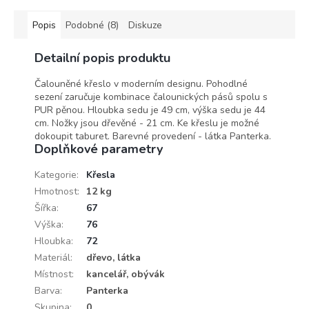
Popis
Podobné (8)
Diskuze
Detailní popis produktu
Čalouněné křeslo v moderním designu. Pohodlné
sezení zaručuje kombinace čalounických pásů spolu s
PUR pěnou. Hloubka sedu je 49 cm, výška sedu je 44
cm. Nožky jsou dřevěné - 21 cm. Ke křeslu je možné
dokoupit taburet. Barevné provedení - látka Panterka.
Doplňkové parametry
Kategorie
:
Křesla
Hmotnost
:
12 kg
Šířka
:
67
Výška
:
76
Hloubka
:
72
Materiál
:
dřevo, látka
Místnost
:
kancelář, obývák
Barva
:
Panterka
Skupina
:
0