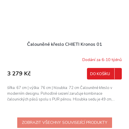
Čalouněné křeslo CHIETI Kronos 01
Dodání za 6-10 týdnů
3 279 Kč
DO KOŠÍKU
šířka: 67 cm | výška: 76 cm | hloubka: 72 cm Čalouněné křeslo v
moderním designu. Pohodlné sezení zaručuje kombinace
čalounických pásů spolu s PUR pěnou. Hloubka sedu je 49 cm,...
ZOBRAZIT VŠECHNY SOUVISEJÍCÍ PRODUKTY