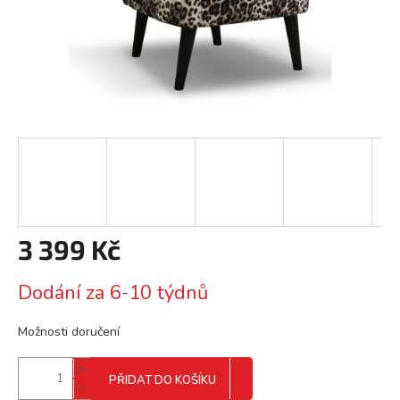
3 399 Kč
Měrná
Dodání za 6-10 týdnů
cena:
Možnosti doručení
PŘIDAT DO KOŠÍKU