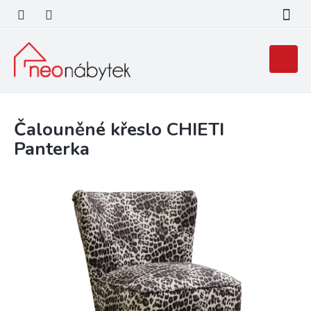
Přejít
na
obsah
Nákupní
košík
Čalouněné křeslo CHIETI
Panterka