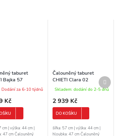
něný taburet
Čalouněný taburet
Další
I Bajka 57
CHIETI Clara 02
produkt
Dodání za 6-10 týdnů
Skladem: dodání do 2-5 dnů
9 Kč
2 939 Kč
OŠÍKU
DO KOŠÍKU
7 cm | výška: 44 cm |
šířka: 57 cm | výška: 44 cm |
a: 47 cm Čalouněný
hloubka: 47 cm Čalouněný