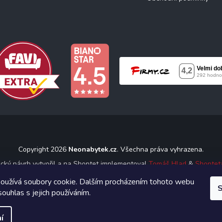
Copyright 2026
Neonabytek.cz
. Všechna práva vyhrazena.
ický návrh vytvořil a na Shoptet implementoval
Tomáš Hlad
&
Shoptet
oužívá soubory cookie. Dalším procházením tohoto webu
S
Vytvořil Shoptet
souhlas s jejich používáním.
í