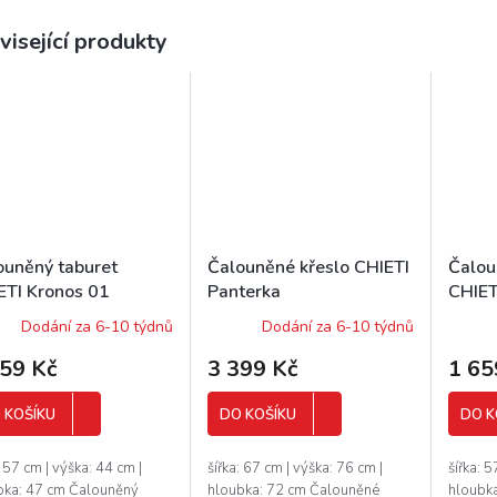
visející produkty
ouněný taburet
Čalouněné křeslo CHIETI
Čalou
ETI Kronos 01
Panterka
CHIET
Dodání za 6-10 týdnů
Dodání za 6-10 týdnů
659 Kč
3 399 Kč
1 65
 KOŠÍKU
DO KOŠÍKU
DO K
: 57 cm | výška: 44 cm |
šířka: 67 cm | výška: 76 cm |
šířka: 5
bka: 47 cm Čalouněný
hloubka: 72 cm Čalouněné
hloubk