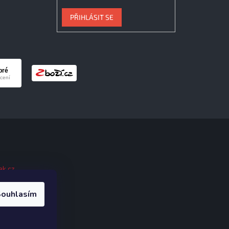
PŘIHLÁSIT SE
ak.cz
.
ouhlasím