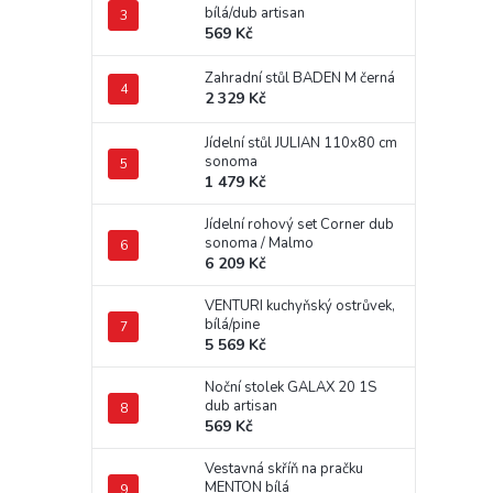
bílá/dub artisan
569 Kč
Zahradní stůl BADEN M černá
2 329 Kč
Jídelní stůl JULIAN 110x80 cm
sonoma
1 479 Kč
Jídelní rohový set Corner dub
sonoma / Malmo
6 209 Kč
VENTURI kuchyňský ostrůvek,
bílá/pine
5 569 Kč
Noční stolek GALAX 20 1S
dub artisan
569 Kč
Vestavná skříň na pračku
MENTON bílá