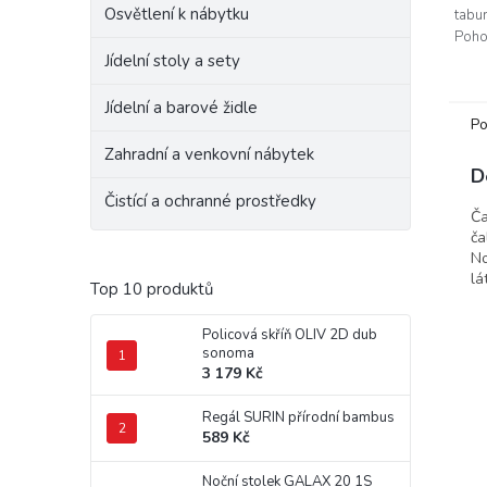
Osvětlení k nábytku
tabu
Poho
komb
Jídelní stoly a sety
spol
sedu 
Jídelní a barové židle
Po
Zahradní a venkovní nábytek
D
Čistící a ochranné prostředky
Ča
ča
No
lá
Top 10 produktů
Policová skříň OLIV 2D dub
sonoma
3 179 Kč
Regál SURIN přírodní bambus
589 Kč
Noční stolek GALAX 20 1S