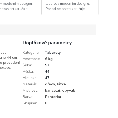
 v moderním designu.
taburet v moderním designu.
é sezení zaručuje
Pohodlné sezení zaručuje
ace čalounických pásů
kombinace čalounických pásů
s PUR pěnou. Hloubka
spolu s PUR pěnou. Hloubka
47 cm,...
sedu je 47 cm,...
Doplňkové parametry
nace
Kategorie
:
Taburety
u je 44 cm.
Hmotnost
:
6 kg
né provedení -
Šířka
:
57
apravo.
Výška
:
44
Hloubka
:
47
Materiál
:
dřevo, látka
Místnost
:
kancelář, obývák
Barva
:
Panterka
Skupina
:
0