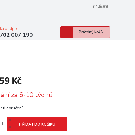
Přihlášení
cká podpora:
Nákupní
Prázdný košík
702 007 190
košík
659 Kč
á
ání za 6-10 týdnů
sti doručení
PŘIDAT DO KOŠÍKU