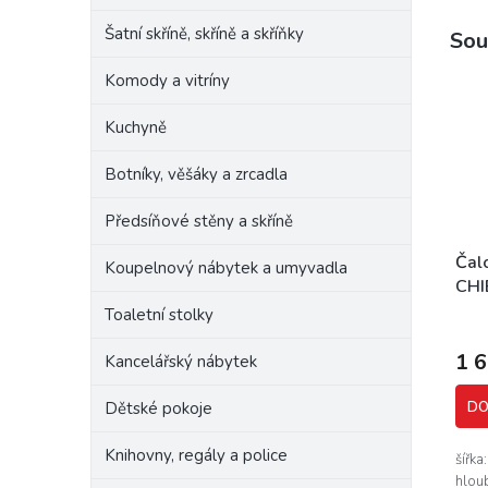
Šatní skříně, skříně a skříňky
Sou
Komody a vitríny
Kuchyně
Botníky, věšáky a zrcadla
Předsíňové stěny a skříně
Čal
Koupelnový nábytek a umyvadla
CHI
Toaletní stolky
1 
Kancelářský nábytek
Dětské pokoje
DO
Knihovny, regály a police
šířka
hlou