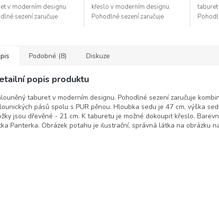
ret v moderním designu.
křeslo v moderním designu.
taburet
dlné sezení zaručuje
Pohodlné sezení zaručuje
Pohodln
inace čalounických pásů
kombinace čalounických pásů
kombin
u s PUR pěnou. Hloubka
spolu s PUR pěnou. Hloubka
spolu 
je 47 cm,...
sedu je 49 cm,...
sedu je 
pis
Podobné (8)
Diskuze
etailní popis produktu
louněný taburet v moderním designu. Pohodlné sezení zaručuje kombi
lounických pásů spolu s PUR pěnou. Hloubka sedu je 47 cm, výška sed
žky jsou dřevěné - 21 cm. K taburetu je možné dokoupit křeslo. Barev
tka Panterka. Obrázek potahu je ilustrační, správná látka na obrázku n