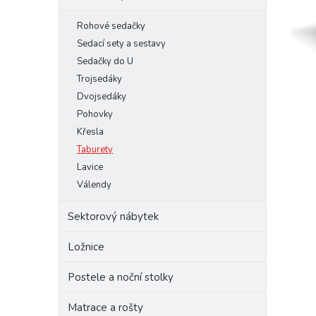
e
Rohové sedačky
l
Sedací sety a sestavy
Sedačky do U
Trojsedáky
Dvojsedáky
Pohovky
Křesla
Taburety
Lavice
Válendy
Sektorový nábytek
Ložnice
Postele a noční stolky
Matrace a rošty