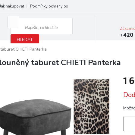
Jak nakupovat
Podmínky ochrany osobních údajů
Obchodní podmínky
Zákazni
+420 
HLEDAT
taburet CHIETI Panterka
louněný taburet CHIETI Panterka
1 
Měrn
Dod
cena:
Možno