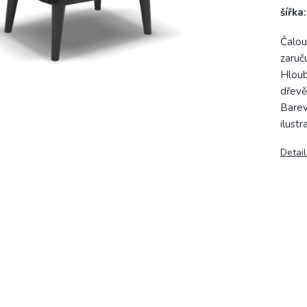
šířka
Čalou
zaruč
Hloub
dřevě
Barev
ilust
Detail