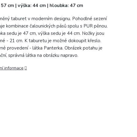
: 57 cm | výška: 44 cm | hloubka: 47 cm
něný taburet v moderním designu. Pohodlné sezení
uje kombinace čalounických pásů spolu s PUR pěnou.
ka sedu je 47 cm, výška sedu je 44 cm. Nožky jsou
né - 21 cm. K taburetu je možné dokoupit křeslo.
né provedení - látka Panterka. Obrázek potahu je
rační, správná látka na obrázku napravo.
ní informace