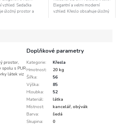
í vzhled. Sedačka
Elegantní a velmi moderní
e úložný prostor a
vzhled. Křeslo obsahuje úložný
 na příležitostní spaní.
prostor, který se nachází pod
ožení je spací plocha
sedákem. Pohodlné sezení...
Doplňkové parametry
ý prostor,
Kategorie
:
Křesla
y spolu s PUR
Hmotnost
:
20 kg
rky látek viz
Šířka
:
56
Výška
:
85
Hloubka
:
52
Materiál
:
látka
Místnost
:
kancelář, obývák
Barva
:
šedá
Skupina
:
0