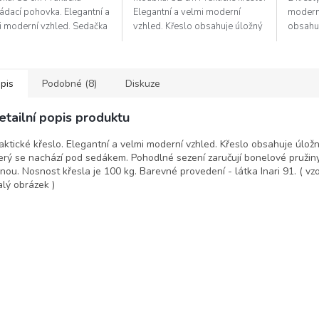
ádací pohovka. Elegantní a
Elegantní a velmi moderní
modern
i moderní vzhled. Sedačka
vzhled. Křeslo obsahuje úložný
obsahuj
huje úložný prostor a
prostor, který se nachází pod
prostor
or na příležitostní spaní....
sedákem. Pohodlné sezení...
Po rozl
195 x...
pis
Podobné (8)
Diskuze
etailní popis produktu
aktické křeslo. Elegantní a velmi moderní vzhled. Křeslo obsahuje úložn
erý se nachází pod sedákem. Pohodlné sezení zaručují bonelové pružin
nou. Nosnost křesla je 100 kg. Barevné provedení - látka Inari 91. ( vzo
lý obrázek )