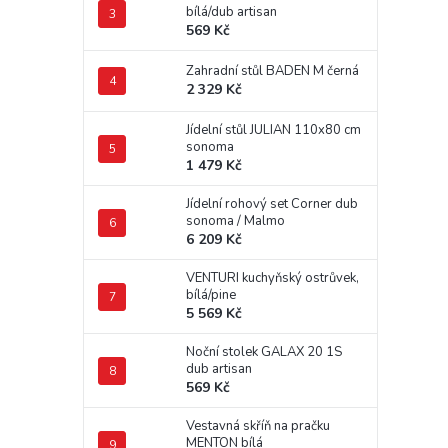
bílá/dub artisan
569 Kč
Zahradní stůl BADEN M černá
2 329 Kč
Jídelní stůl JULIAN 110x80 cm
sonoma
1 479 Kč
Jídelní rohový set Corner dub
sonoma / Malmo
6 209 Kč
VENTURI kuchyňský ostrůvek,
bílá/pine
5 569 Kč
Noční stolek GALAX 20 1S
dub artisan
569 Kč
Vestavná skříň na pračku
MENTON bílá