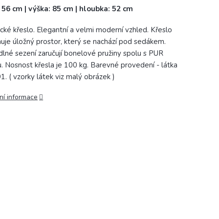
: 56 cm | výška: 85 cm | hloubka: 52 cm
ické křeslo. Elegantní a velmi moderní vzhled. Křeslo
uje úložný prostor, který se nachází pod sedákem.
lné sezení zaručují bonelové pružiny spolu s PUR
. Nosnost křesla je 100 kg. Barevné provedení - látka
91. ( vzorky látek viz malý obrázek )
ní informace