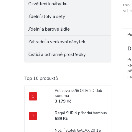
Osvětlení k nábytku
rozkl
velm
Jídelní stoly a sety
obsa
prost
Jídelní a barové židle
Po
Zahradní a venkovní nábytek
D
Čistící a ochranné prostředky
Pr
kt
pě
ma
Top 10 produktů
Policová skříň OLIV 2D dub
sonoma
3 179 Kč
Regál SURIN přírodní bambus
589 Kč
Noční stolek GALAX 20 1S