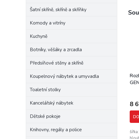
Šatní skříně, skříně a skříňky
Sou
Komody a vitríny
Kuchyně
Botníky, věšáky a zrcadla
Předsíňové stěny a skříně
Roz
Koupelnový nábytek a umyvadla
GEN
Toaletní stolky
Kancelářský nábytek
8 
Dětské pokoje
DO
Knihovny, regály a police
šířka
hloub