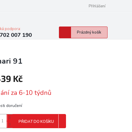
Přihlášení
cká podpora:
Nákupní
Prázdný košík
702 007 190
košík
ari 91
439 Kč
á
ání za 6-10 týdnů
sti doručení
PŘIDAT DO KOŠÍKU