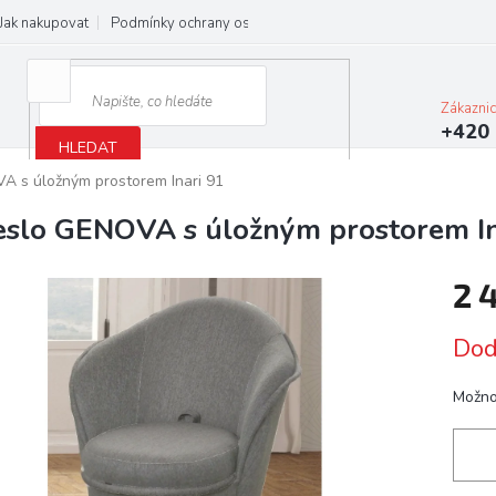
Jak nakupovat
Podmínky ochrany osobních údajů
Obchodní podmínky
Zákazni
+420 
HLEDAT
A s úložným prostorem Inari 91
eslo GENOVA s úložným prostorem In
2 
Měrn
Dod
cena:
Možno