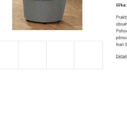
šířka
Prakt
obsah
Pohod
pěnou
Inari 
Detail