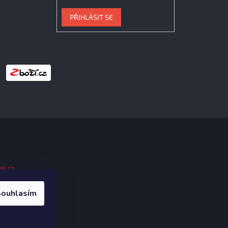
PŘIHLÁSIT SE
ak.cz
.
ouhlasím