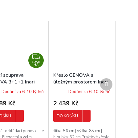
Z
ZDAR
D
MA
A
í souprava
Křeslo GENOVA s
R
Další
A 3+1+1 Inari
úložným prostorem Inari
M
produkt
1
91/95
Dodání za 6-10 týdnů
Dodání za 6-10 týdnů
A
89 Kč
2 439 Kč
OŠÍKU
DO KOŠÍKU
ká rozkládací pohovka se
šířka: 56 cm | výška: 85 cm |
y. Elegantní a velmi
hloubka: 52 cm Praktické křeslo.