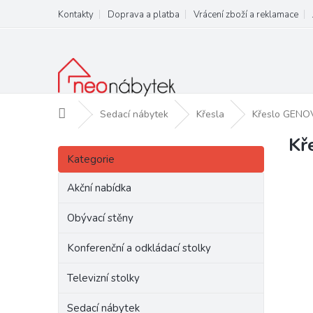
Přejít
Kontakty
Doprava a platba
Vrácení zboží a reklamace
na
obsah
Domů
Sedací nábytek
Křesla
Křeslo GENOV
Kř
P
Přeskočit
o
Kategorie
kategorie
s
t
Akční nabídka
r
a
Obývací stěny
n
Konferenční a odkládací stolky
n
í
Televizní stolky
p
a
Sedací nábytek
n