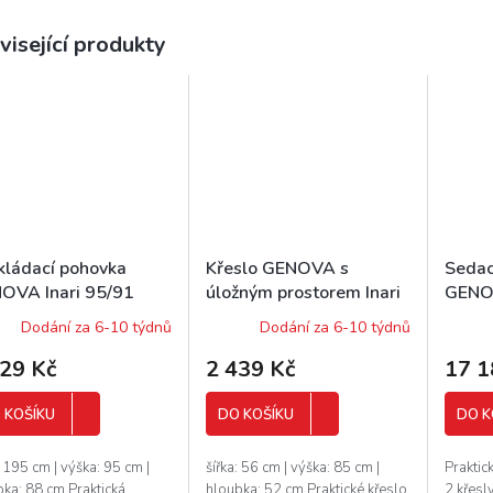
visející produkty
kládací pohovka
Křeslo GENOVA s
Sedac
OVA Inari 95/91
úložným prostorem Inari
GENOV
95/91
95/9
Dodání za 6-10 týdnů
Dodání za 6-10 týdnů
629 Kč
2 439 Kč
17 1
 KOŠÍKU
DO KOŠÍKU
DO K
: 195 cm | výška: 95 cm |
šířka: 56 cm | výška: 85 cm |
Praktic
ka: 88 cm Praktická
hloubka: 52 cm Praktické křeslo.
2 křesl