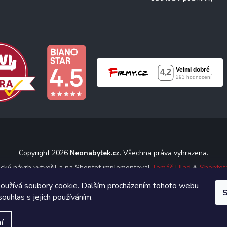
Copyright 2026
Neonabytek.cz
. Všechna práva vyhrazena.
ický návrh vytvořil a na Shoptet implementoval
Tomáš Hlad
&
Shoptet
oužívá soubory cookie. Dalším procházením tohoto webu
S
Vytvořil Shoptet
souhlas s jejich používáním.
í