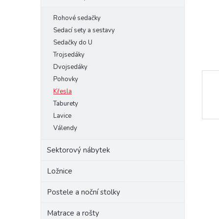
e
Rohové sedačky
l
Sedací sety a sestavy
Sedačky do U
Trojsedáky
Dvojsedáky
Pohovky
Křesla
Taburety
Lavice
Válendy
Sektorový nábytek
Ložnice
Postele a noční stolky
Matrace a rošty