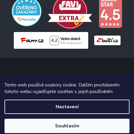
Copyright 2026
Neonabytek.cz
. Všechna práva vyhrazena.
Tento web používá soubory cookie. Dalším procházením
tohoto webu vyjadřujete souhlas s jejich používáním.
Grafický návrh vytvořil a na Shoptet implementoval
Tomáš Hlad
&
Shoptetak.cz
.
Nastavení
Vytvořil Shoptet
Souhlasím