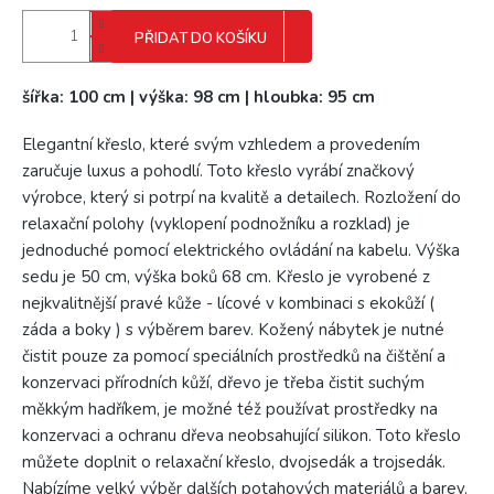
PŘIDAT DO KOŠÍKU
šířka: 100 cm | výška: 98 cm | hloubka: 95 cm
Elegantní křeslo, které svým vzhledem a provedením
zaručuje luxus a pohodlí. Toto křeslo vyrábí značkový
výrobce, který si potrpí na kvalitě a detailech. Rozložení do
relaxační polohy (vyklopení podnožníku a rozklad) je
jednoduché pomocí elektrického ovládání na kabelu. Výška
sedu je 50 cm, výška boků 68 cm. Křeslo je vyrobené z
nejkvalitnější pravé kůže - lícové v kombinaci s ekokůží (
záda a boky ) s výběrem barev. Kožený nábytek je nutné
čistit pouze za pomocí speciálních prostředků na čištění a
konzervaci přírodních kůží, dřevo je třeba čistit suchým
měkkým hadříkem, je možné též používat prostředky na
konzervaci a ochranu dřeva neobsahující silikon. Toto křeslo
můžete doplnit o relaxační křeslo, dvojsedák a trojsedák.
Nabízíme velký výběr dalších potahových materiálů a barev.