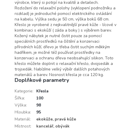
výrobce, který si potrpí na kvalitě a detailech.
Rozložení do relaxační polohy (vyklopení podnožníku a
rozklad) je jednoduché pomocí elektrického ovládání
na kabelu. Výška sedu je 50 cm, výška boků 68 cm.
Křeslo je vyrobené z nejkvalitnější pravé kůže - lícové v
kombinaci s ekokůží ( záda a boky ) s výběrem barev.
Kožený nábytek je nutné čistit pouze za pomocí
speciálních prostředků na čištění a konzervaci
přírodních kůží, dřevo je třeba čistit suchým měkkým
hadříkem, je možné též používat prostředky na
konzervaci a ochranu dřeva neobsahující silikon. Toto
křeslo můžete doplnit o relaxační křeslo, dvojsedák a
trojsedák. Nabízíme velký výběr dalších potahových
materiálů a barev. Nosnost křesla je cca 120 kg.
Doplňkové parametry
Kategorie
:
Křesla
Šířka
:
100
Výška
:
98
Hloubka
:
95
Materiál
:
ekokůže, pravá kůže
Místnost
:
kancelář, obývák