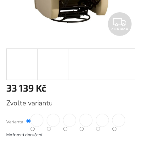
Z
ZDARMA
D
A
R
M
A
33 139 Kč
Měrná
Zvolte variantu
cena:
Varianta
Možnosti doručení