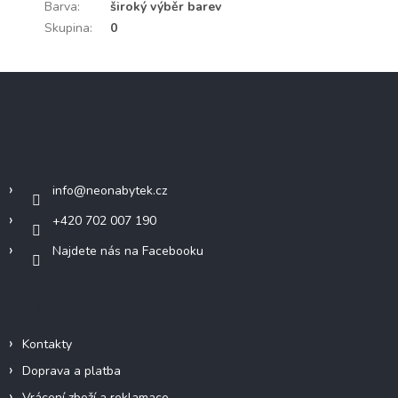
Barva
:
široký výběr barev
Skupina
:
0
Z
á
p
a
Kontakt
t
í
info
@
neonabytek.cz
+420 702 007 190
Najdete nás na Facebooku
Informace pro vás
Kontakty
Doprava a platba
Vrácení zboží a reklamace