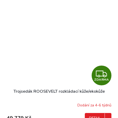
Z
ZDARMA
D
Trojsedák ROOSEVELT rozkládací kůže/ekokůže
A
R
Dodání za 4-6 týdnů
M