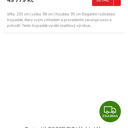
49 779 Kč
DETAIL
A
šířka: 205 cm | výška: 98 cm | hloubka: 95 cm Elegantní rozkládací
trojsedák, který svým vzhledem a provedením zaručuje luxus a
pohodlí. Tento trojsedák vyrábí značkový výrobce,...
Z
ZDARMA
D