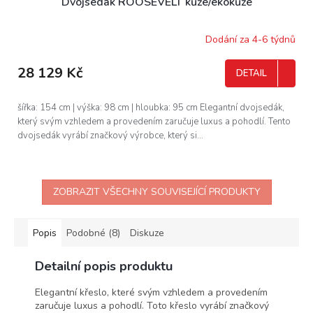
Dvojsedák ROOSEVELT kůže/ekokůže
A
R
Dodání za 4-6 týdnů
M
28 129 Kč
DETAIL
A
šířka: 154 cm | výška: 98 cm | hloubka: 95 cm Elegantní dvojsedák,
který svým vzhledem a provedením zaručuje luxus a pohodlí. Tento
dvojsedák vyrábí značkový výrobce, který si...
ZOBRAZIT VŠECHNY SOUVISEJÍCÍ PRODUKTY
Popis
Podobné (8)
Diskuze
Detailní popis produktu
Elegantní křeslo, které svým vzhledem a provedením
zaručuje luxus a pohodlí. Toto křeslo vyrábí značkový