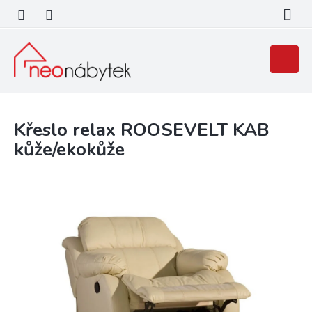
Přejít
na
obsah
Nákupní
košík
Křeslo relax ROOSEVELT KAB
kůže/ekokůže