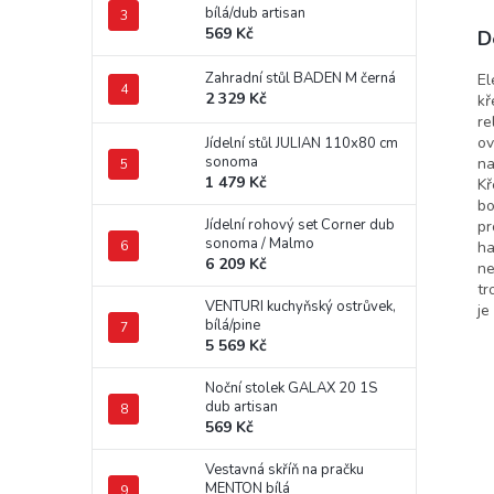
bílá/dub artisan
569 Kč
D
Zahradní stůl BADEN M černá
El
2 329 Kč
kř
re
ov
Jídelní stůl JULIAN 110x80 cm
sonoma
na
1 479 Kč
Kř
bo
Jídelní rohový set Corner dub
pr
sonoma / Malmo
ha
6 209 Kč
ne
tr
VENTURI kuchyňský ostrůvek,
je
bílá/pine
5 569 Kč
Noční stolek GALAX 20 1S
dub artisan
569 Kč
Vestavná skříň na pračku
MENTON bílá