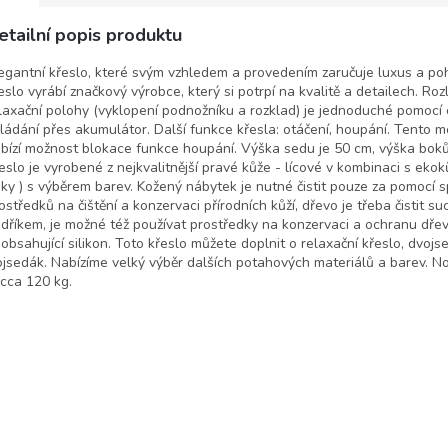
etailní popis produktu
egantní křeslo, které svým vzhledem a provedením zaručuje luxus a poh
eslo vyrábí značkový výrobce, který si potrpí na kvalitě a detailech. Roz
laxační polohy (vyklopení podnožníku a rozklad) je jednoduché pomocí 
ládání přes akumulátor. Další funkce křesla: otáčení, houpání. Tento m
bízí možnost blokace funkce houpání. Výška sedu je 50 cm, výška bok
eslo je vyrobené z nejkvalitnější pravé kůže - lícové v kombinaci s ekok
ky ) s výběrem barev. Kožený nábytek je nutné čistit pouze za pomocí s
ostředků na čištění a konzervaci přírodních kůží, dřevo je třeba čistit
dříkem, je možné též používat prostředky na konzervaci a ochranu dře
obsahující silikon. Toto křeslo můžete doplnit o relaxační křeslo, dvojs
ojsedák. Nabízíme velký výběr dalších potahových materiálů a barev. N
 cca 120 kg.