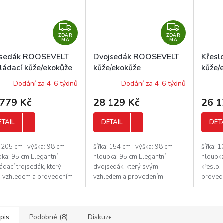
Z
Z
ZDAR
D
ZDAR
D
MA
MA
A
A
jsedák ROOSEVELT
Dvojsedák ROOSEVELT
Křesl
R
R
kládací kůže/ekokůže
kůže/ekokůže
kůže/
M
M
Dodání za 4-6 týdnů
Dodání za 4-6 týdnů
A
A
 779 Kč
28 129 Kč
26 1
ETAIL
DETAIL
DET
: 205 cm | výška: 98 cm |
šířka: 154 cm | výška: 98 cm |
šířka: 
bka: 95 cm Elegantní
hloubka: 95 cm Elegantní
hloubka
ádací trojsedák, který
dvojsedák, který svým
křeslo,
 vzhledem a provedením
vzhledem a provedením
provede
uje luxus a pohodlí. Tento
zaručuje luxus a pohodlí. Tento
pohodlí
sedák vyrábí značkový
dvojsedák vyrábí značkový
značkov
ce,...
výrobce, který si...
potrpí..
pis
Podobné (8)
Diskuze