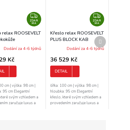
Z
Z
ZDAR
D
ZDAR
D
MA
MA
A
A
o relax ROOSEVELT
Křeslo relax ROOSEVELT
R
R
Další
ekokůže
PLUS BLOCK KAB
M
M
produkt
kůže/ekokůže
Dodání za 4-6 týdnů
Dodání za 4-6 týdnů
A
A
29 Kč
36 529 Kč
AIL
DETAIL
100 cm | výška: 98 cm |
šířka: 100 cm | výška: 98 cm |
: 95 cm Elegantní
hloubka: 95 cm Elegantní
 které svým vzhledem a
křeslo, které svým vzhledem a
ním zaručuje luxus a
provedením zaručuje luxus a
. Toto křeslo vyrábí
pohodlí. Toto křeslo vyrábí
ý výrobce, který si
značkový výrobce, který si
.
potrpí...