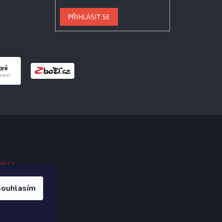
PŘIHLÁSIT SE
ak.cz
.
ouhlasím