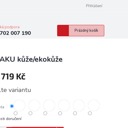
Přihlášení
cká podpora:
Nákupní
Prázdný košík
702 007 190
košík
AKU kůže/ekokůže
 719 Kč
á
lte variantu
nta
sti doručení