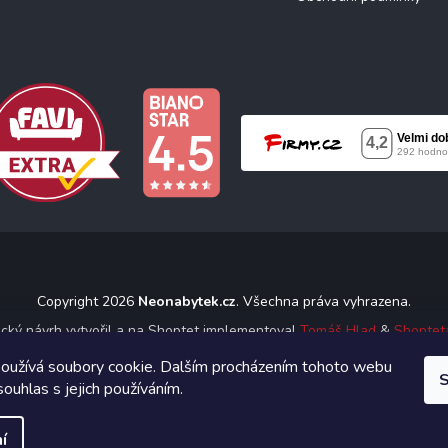
Copyright 2026
Neonabytek.cz
. Všechna práva vyhrazena.
ický návrh vytvořil a na Shoptet implementoval
Tomáš Hlad
&
Shoptet
oužívá soubory cookie. Dalším procházením tohoto webu
S
Vytvořil Shoptet
souhlas s jejich používáním.
í