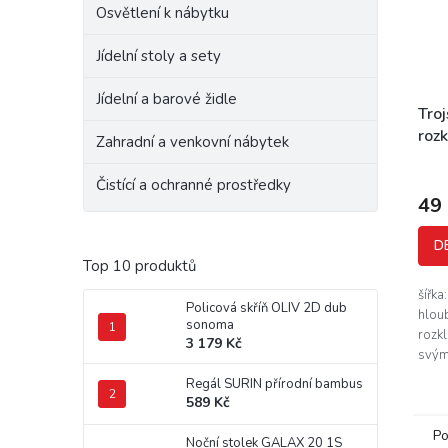
Osvětlení k nábytku
Jídelní stoly a sety
Jídelní a barové židle
Tro
roz
Zahradní a venkovní nábytek
Čistící a ochranné prostředky
49
D
Top 10 produktů
šířka
Policová skříň OLIV 2D dub
hlou
sonoma
rozkl
3 179 Kč
svým
zaruč
Regál SURIN přírodní bambus
troj
589 Kč
výrob
Po
Noční stolek GALAX 20 1S