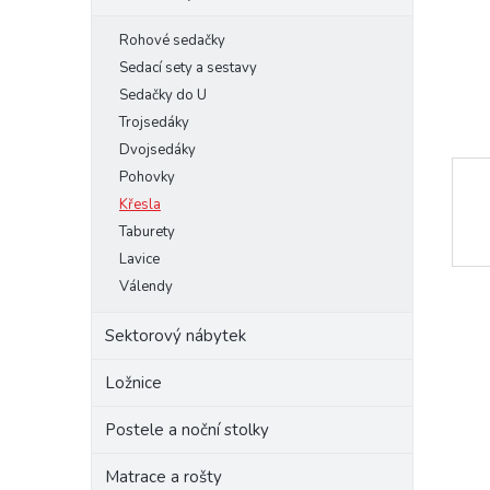
e
Rohové sedačky
l
Sedací sety a sestavy
Sedačky do U
Trojsedáky
Dvojsedáky
Pohovky
Křesla
Taburety
Lavice
Válendy
Sektorový nábytek
Ložnice
Postele a noční stolky
Matrace a rošty