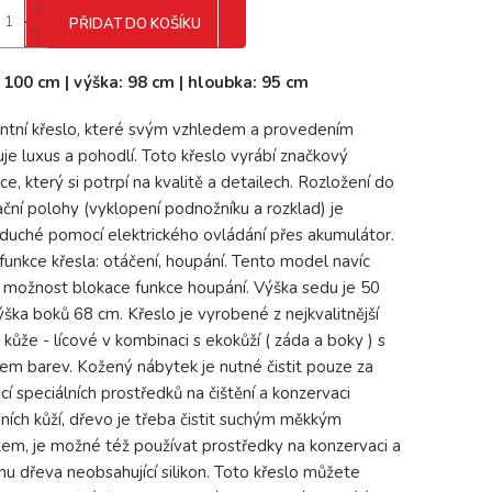
PŘIDAT DO KOŠÍKU
: 100 cm | výška: 98 cm | hloubka: 95 cm
ntní křeslo, které svým vzhledem a provedením
uje luxus a pohodlí. Toto křeslo vyrábí značkový
ce, který si potrpí na kvalitě a detailech. Rozložení do
ační polohy (vyklopení podnožníku a rozklad) je
duché pomocí elektrického ovládání přes akumulátor.
 funkce křesla: otáčení, houpání. Tento model navíc
í možnost blokace funkce houpání. Výška sedu je 50
ýška boků 68 cm. Křeslo je vyrobené z nejkvalitnější
 kůže - lícové v kombinaci s ekokůží ( záda a boky ) s
em barev. Kožený nábytek je nutné čistit pouze za
í speciálních prostředků na čištění a konzervaci
dních kůží, dřevo je třeba čistit suchým měkkým
kem, je možné též používat prostředky na konzervaci a
nu dřeva neobsahující silikon. Toto křeslo můžete