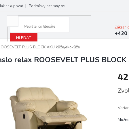
Jak nakupovat
Podmínky ochrany osobních údajů
Obchodní podmínky
Zákazni
+420 
HLEDAT
x ROOSEVELT PLUS BLOCK AKU kůže/ekokůže
eslo relax ROOSEVELT PLUS BLOCK 
42
Měrn
Zvo
cena:
Varia
Možno