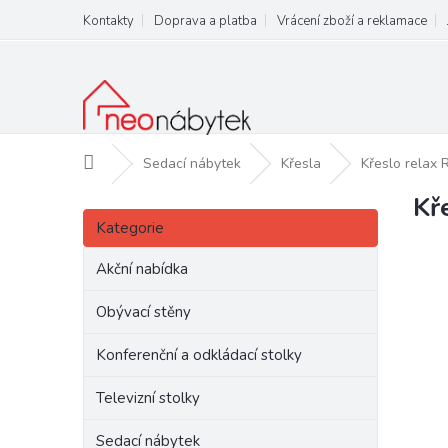
Přejít
Kontakty
Doprava a platba
Vrácení zboží a reklamace
na
obsah
Domů
Sedací nábytek
Křesla
Křeslo rela
Kř
P
Přeskočit
o
Kategorie
kategorie
s
t
Akční nabídka
r
a
Obývací stěny
n
Konferenční a odkládací stolky
n
í
Televizní stolky
p
a
Sedací nábytek
n