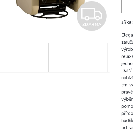
Z
šířka
ZDARMA
D
Elega
zaruč
A
výrob
relax
jedno
R
Další
nabíz
cm, v
M
pravé
výběr
pomoc
A
příro
hadří
ochra