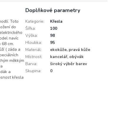
Doplňkové parametry
odlí. Toto
Kategorie
:
Křesla
ložení do
Šířka
:
100
elektrického
Výška
:
98
odel navíc
Hloubka
:
95
ů 68 cm.
ůží ( záda a
Materiál
:
ekokůže, pravá kůže
peciálních
Místnost
:
kancelář, obývák
 suchým měkkým
Barva
:
široký výběr barev
va
Skupina
:
0
edák a
osnost křesla