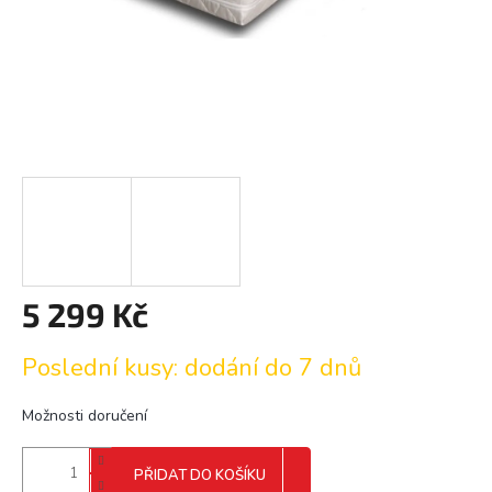
5 299 Kč
Měrná
Poslední kusy: dodání do 7 dnů
cena:
Možnosti doručení
PŘIDAT DO KOŠÍKU