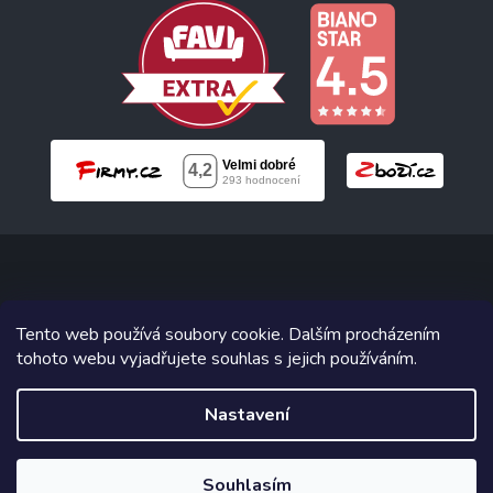
Copyright 2026
Neonabytek.cz
. Všechna práva vyhrazena.
Tento web používá soubory cookie. Dalším procházením
tohoto webu vyjadřujete souhlas s jejich používáním.
Grafický návrh vytvořil a na Shoptet implementoval
Tomáš Hlad
&
Shoptetak.cz
.
Nastavení
Vytvořil Shoptet
Souhlasím