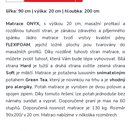
šířka: 90 cm | výška: 20 cm | hloubka: 200 cm
Matrace ONYX,
s výškou 20 cm, masažní profilací a
rozdílnou tuhostí stran, je zárukou zdravého a příjemného
spánku. Jádro matrace tvoří vrstvy kvalitní pěny
FLEXIFOAM
, jejichž ložné plochy jsou tvarovány do
masažních profilů. Díky rozdílné tuhosti stran matrace, si
můžete zvolit tuhost, která Vám bude lépe vyhovovat. Bílá
strana
Hard
je tužší a druhá strana světle zelená strana
Soft
je měkčí. Matrace je potažena luxusním
snímatelným
potahem
Green Tea
, který je novinkou na trhu a je
vhodný
pro alergiky.
Potah matrace je vyroben ze dvou polovin a
spojen zipem. Díky tomuto řešení, lze potah jednoduše bez
námahy sundat a vyprat. Doporučené praní je max na 60
stupňů. Doporučená nosnost matrace je 130 kg. Rozměr
90x200/ v.20 cm. Matraci nabízíme v několika rozměrech.