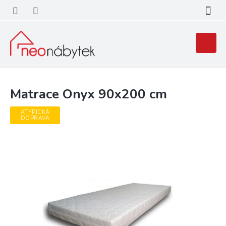
Přejít
na
obsah
Nákupní
košík
Matrace Onyx 90x200 cm
ATYPICKÁ
DOPRAVA