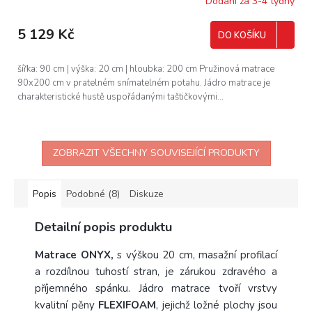
Dodání za 3-4 týdny
5 129 Kč
DO KOŠÍKU
šířka: 90 cm | výška: 20 cm | hloubka: 200 cm Pružinová matrace
90x200 cm v pratelném snímatelném potahu. Jádro matrace je
charakteristické hustě uspořádanými taštičkovými...
ZOBRAZIT VŠECHNY SOUVISEJÍCÍ PRODUKTY
Popis
Podobné (8)
Diskuze
Detailní popis produktu
Matrace ONYX,
s výškou 20 cm, masažní profilací
a rozdílnou tuhostí stran, je zárukou zdravého a
příjemného spánku. Jádro matrace tvoří vrstvy
kvalitní pěny
FLEXIFOAM
, jejichž ložné plochy jsou