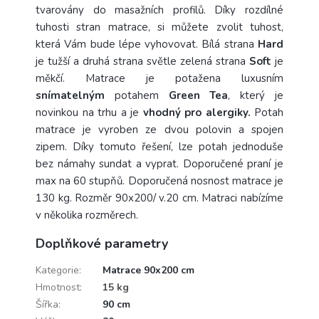
tvarovány do masažních profilů. Díky rozdílné
tuhosti stran matrace, si můžete zvolit tuhost,
která Vám bude lépe vyhovovat. Bílá strana
Hard
je tužší a druhá strana světle zelená strana
Soft
je
měkčí. Matrace je potažena luxusním
snímatelným
potahem
Green Tea
, který je
novinkou na trhu a je
vhodný pro alergiky.
Potah
matrace je vyroben ze dvou polovin a spojen
zipem. Díky tomuto řešení, lze potah jednoduše
bez námahy sundat a vyprat. Doporučené praní je
max na 60 stupňů. Doporučená nosnost matrace je
130 kg. Rozměr 90x200/ v.20 cm. Matraci nabízíme
v několika rozměrech.
Doplňkové parametry
Kategorie
:
Matrace 90x200 cm
Hmotnost
:
15 kg
Šířka
:
90 cm