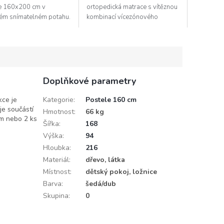
e 160x200 cm v
ortopedická matrace s vítěznou
ném snímatelném potahu.
kombinací vícezónového
atrace je
taštičkového jádra a pohodlné
eristické hustě
vrstvy elastické pěny. Jádro je...
anými taštičkovými...
Doplňkové parametry
kce je
Kategorie
:
Postele 160 cm
je součástí
Hmotnost
:
66 kg
cm nebo 2 ks
Šířka
:
168
Výška
:
94
Hloubka
:
216
Materiál
:
dřevo, látka
Místnost
:
dětský pokoj, ložnice
Barva
:
šedá/dub
Skupina
:
0