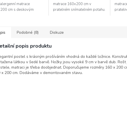
alergenní matrace
matrace 160x200 cm v
matrac
200 cm s deskovým
pratelném snímatelném potahu.
pratel
m. Vnitřek matrace je
Jádro matrace je
Jádro m
n kvalitníma pružinami
charakteristické dvojitými hustě
charakt
l v kombinaci s...
uspořádanými...
uspořád
pis
Podobné (8)
Diskuze
etailní popis produktu
egantní postel s krásným prošíváním vhodná do každé ložnice. Konstru
tažena látkou v šedé barvě. Nožky jsou vysoké 9 cm v barvě dub. Rošt 
stele, matraci je třeba doobjednat. Doporučujeme rozměry 160 x 200 
 x 200 cm. Dodáváme v demontovaném stavu.