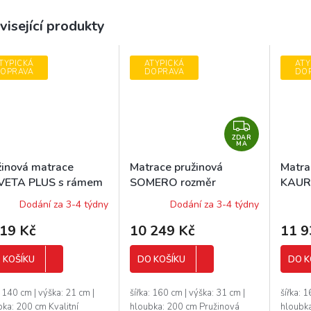
visející produkty
TYPICKÁ
ATYPICKÁ
ATY
OPRAVA
DOPRAVA
DO
Z
ZDAR
D
MA
A
žinová matrace
Matrace pružinová
Matra
R
VETA PLUS s rámem
SOMERO rozměr
KAUR
M
měr 140x200 cm
160x200 cm
160x
Dodání za 3-4 týdny
Dodání za 3-4 týdny
A
219 Kč
10 249 Kč
11 9
 KOŠÍKU
DO KOŠÍKU
DO K
: 140 cm | výška: 21 cm |
šířka: 160 cm | výška: 31 cm |
šířka: 
ka: 200 cm Kvalitní
hloubka: 200 cm Pružinová
hloubk