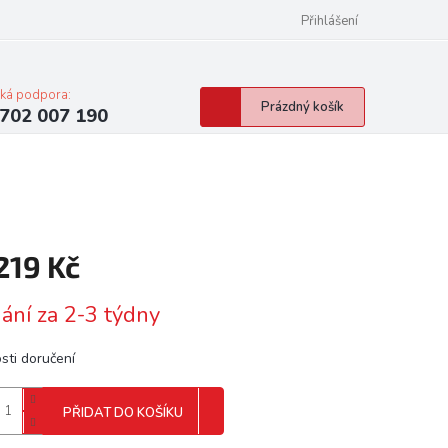
Přihlášení
cká podpora:
Nákupní
Prázdný košík
702 007 190
košík
 219 Kč
á
ání za 2-3 týdny
sti doručení
PŘIDAT DO KOŠÍKU