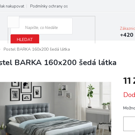
Jak nakupovat
Podmínky ochrany osobních údajů
Obchodní podmínky
Zákazni
+420 
HLEDAT
Postel BARKA 160x200 šedá látka
stel BARKA 160x200 šedá látka
11
Měrn
Dod
cena:
Možno