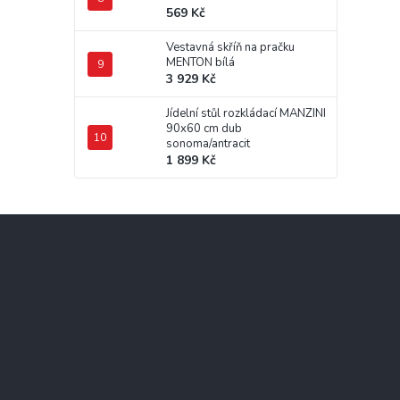
569 Kč
Vestavná skříň na pračku
MENTON bílá
3 929 Kč
Jídelní stůl rozkládací MANZINI
90x60 cm dub
sonoma/antracit
1 899 Kč
Z
á
p
a
t
í