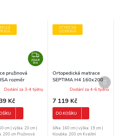
PICKÁ
ATYPICKÁ
PRAVA
DOPRAVA
Z
ZDAR
D
MA
A
ce pružinová
Ortopedická matrace
R
Další
ISA rozměr
SEPTIMA H4 160x200
M
produkt
200 cm
cm potah HIT
Dodání za 3-4 týdny
Dodání za 4-6 týdnů
A
39 Kč
7 119 Kč
OŠÍKU
DO KOŠÍKU
160 cm | výška: 20 cm |
šířka: 160 cm | výška: 19 cm |
a: 200 cm Pružinová
hloubka: 200 cm Kvalitní