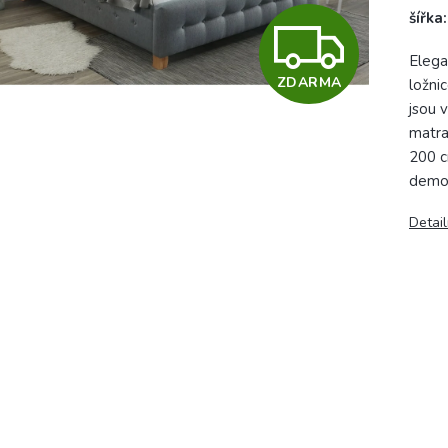
šířka
Z
Elega
ZDARMA
ložni
D
jsou 
matra
200 c
A
demo
Detail
R
M
A