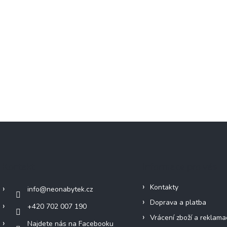
Kontakt
Informace pro vás
Kontakty
info
@
neonabytek.cz
Doprava a platba
+420 702 007 190
Vrácení zboží a reklama
Najdete nás na Facebooku