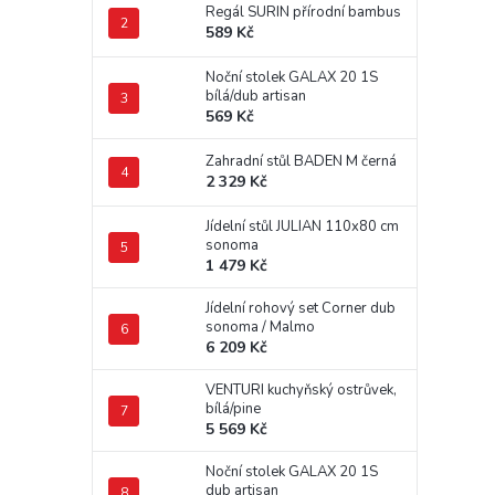
Regál SURIN přírodní bambus
589 Kč
Noční stolek GALAX 20 1S
bílá/dub artisan
569 Kč
Zahradní stůl BADEN M černá
2 329 Kč
Jídelní stůl JULIAN 110x80 cm
sonoma
1 479 Kč
Jídelní rohový set Corner dub
sonoma / Malmo
6 209 Kč
VENTURI kuchyňský ostrůvek,
bílá/pine
5 569 Kč
Noční stolek GALAX 20 1S
dub artisan