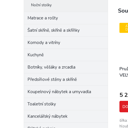
Noční stolky
Sou
Matrace a rošty
A
Šatní skříně, skříně a skříňky
D
Komody a vitríny
Kuchyně
Botníky, věšáky a zrcadla
Pru
VEL
Předsíňové stěny a skříně
roz
Koupelnový nábytek a umyvadla
5 
Toaletní stolky
DO
Kancelářský nábytek
šířka
hloub