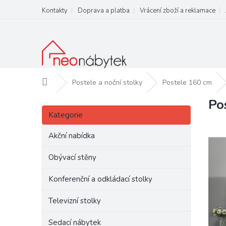
Přejít
Kontakty
Doprava a platba
Vrácení zboží a reklamace
na
obsah
Domů
Postele a noční stolky
Postele 160 cm
Po
P
Přeskočit
o
Kategorie
kategorie
s
t
Akční nabídka
r
a
Obývací stěny
n
Konferenční a odkládací stolky
n
í
Televizní stolky
p
a
Sedací nábytek
n