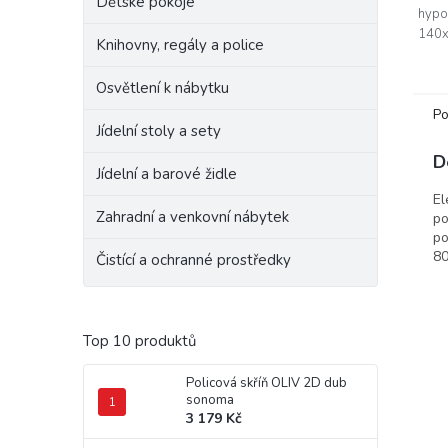
Dětské pokoje
hypo
140x
Knihovny, regály a police
rošte
tvoře
Osvětlení k nábytku
Bonel
Po
Jídelní stoly a sety
D
Jídelní a barové židle
El
Zahradní a venkovní nábytek
po
po
80
Čistící a ochranné prostředky
Top 10 produktů
Policová skříň OLIV 2D dub
sonoma
3 179 Kč