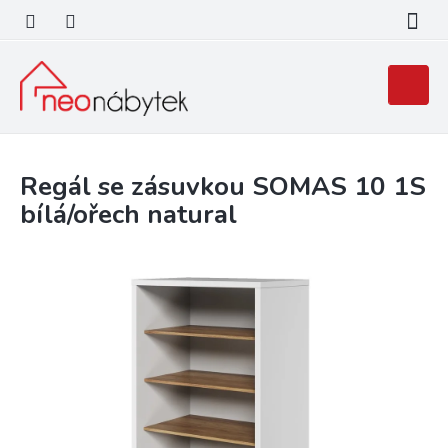
Přejít
na
obsah
Nákupní
košík
Regál se zásuvkou SOMAS 10 1S
bílá/ořech natural