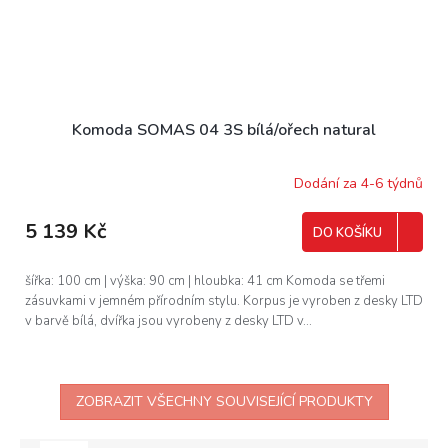
Komoda SOMAS 04 3S bílá/ořech natural
Dodání za 4-6 týdnů
5 139 Kč
DO KOŠÍKU
šířka: 100 cm | výška: 90 cm | hloubka: 41 cm Komoda se třemi
zásuvkami v jemném přírodním stylu. Korpus je vyroben z desky LTD
v barvě bílá, dvířka jsou vyrobeny z desky LTD v...
ZOBRAZIT VŠECHNY SOUVISEJÍCÍ PRODUKTY