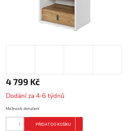
4 799 Kč
Měrná
Dodání za 4-6 týdnů
cena:
Možnosti doručení
PŘIDAT DO KOŠÍKU