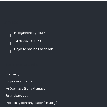
Z
á
p
a
Kontakt
t
í
info
@
neonabytek.cz
+420 702 007 190
Najdete nás na Facebooku
Informace pro vás
Kontakty
Doprava a platba
Vrácení zboží a reklamace
Jak nakupovat
Podmínky ochrany osobních údajů