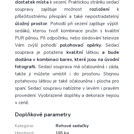
dostatek místa
k sezení. Praktickou stránku sedací
soupravy zajišťuje možnost
rozložení
k
příležitostnému přespání a také nepostradatelný
úložný prostor
. Pohodlí při sezení zajišťuje výplň
sedáků, kterou tvoří kombinace pružin s kvalitní
PUR pěnou. Při odpočinku, nebo sledování televize
Vám zvýší pohodlí
polohovací opěrky.
Sedací
souprava je potažena
kvalitní
látkou
a bude
dodána v kombinaci barev, které jsou na úvodní
fotografii.
Sedací souprava má očalouněná i záda,
takže ji můžete umístit i do prostoru. Stejnou
potahovou látkou je také očalouněna i plocha pro
spaní. Sedací soupravu nabízíme v levém i pravém
provedení. Vyobrazené doplňky a dekorace nejsou
v ceně.
Doplňkové parametry
Kategorie
:
Rohové sedačky
Hmotnost
:
165 kg