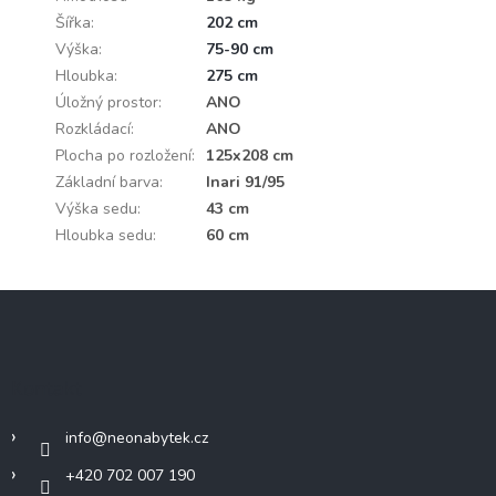
Šířka
:
202 cm
Výška
:
75-90 cm
Hloubka
:
275 cm
Úložný prostor
:
ANO
Rozkládací
:
ANO
Plocha po rozložení
:
125x208 cm
Základní barva
:
Inari 91/95
Výška sedu
:
43 cm
Hloubka sedu
:
60 cm
Z
á
p
a
Kontakt
t
í
info
@
neonabytek.cz
+420 702 007 190