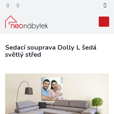
Přejít
na
obsah
Nákupní
košík
Sedací souprava Dolly L šedá
světlý střed