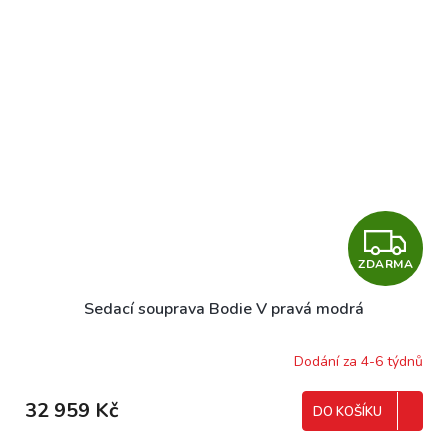
Z
ZDARMA
D
Sedací souprava Bodie V pravá modrá
A
R
Dodání za 4-6 týdnů
M
32 959 Kč
DO KOŠÍKU