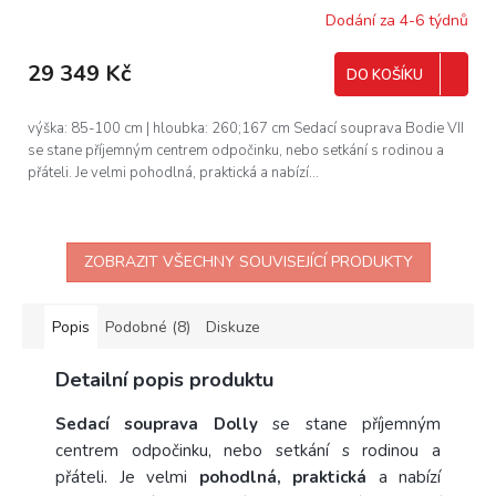
R
Dodání za 4-6 týdnů
M
29 349 Kč
DO KOŠÍKU
A
výška: 85-100 cm | hloubka: 260;167 cm Sedací souprava Bodie VII
se stane příjemným centrem odpočinku, nebo setkání s rodinou a
přáteli. Je velmi pohodlná, praktická a nabízí...
ZOBRAZIT VŠECHNY SOUVISEJÍCÍ PRODUKTY
Popis
Podobné (8)
Diskuze
Detailní popis produktu
Sedací souprava Dolly
se stane příjemným
centrem odpočinku, nebo setkání s rodinou a
přáteli. Je velmi
pohodlná, praktická
a nabízí