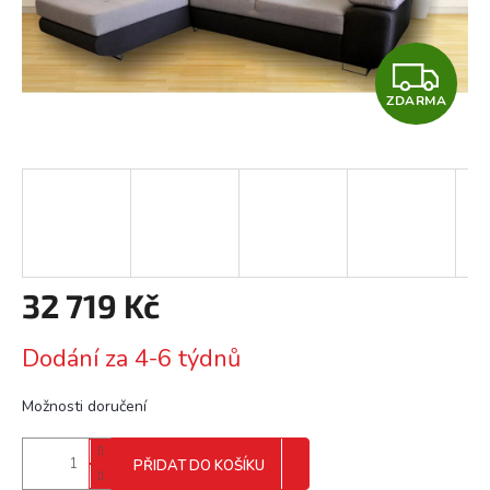
Z
ZDARMA
D
A
R
M
A
32 719 Kč
Měrná
Dodání za 4-6 týdnů
cena:
Možnosti doručení
PŘIDAT DO KOŠÍKU