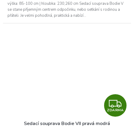
A
výška: 85-100 cm | hloubka: 230;260 cm Sedací souprava Bodie V
se stane příjemným centrem odpočinku, nebo setkání s rodinou a
přáteli. Je velmi pohodlná, praktická a nabízí...
Z
ZDARMA
D
Sedací souprava Bodie VII pravá modrá
A