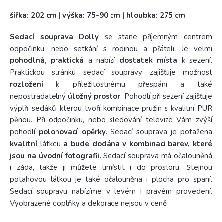
šířka: 202 cm | výška: 75-90 cm | hloubka: 275 cm
Sedací souprava Dolly
se stane příjemným centrem
odpočinku, nebo setkání s rodinou a přáteli. Je velmi
pohodlná, praktická
a nabízí
dostatek místa
k sezení.
Praktickou stránku sedací soupravy zajišťuje možnost
rozložení
k příležitostnému přespání a také
nepostradatelný
úložný prostor
. Pohodlí při sezení zajišťuje
výplň sedáků, kterou tvoří kombinace pružin s kvalitní PUR
pěnou. Při odpočinku, nebo sledování televize Vám zvýší
pohodlí
polohovací opěrky.
Sedací souprava je potažena
kvalitní
látkou
a bude dodána v kombinaci barev, které
jsou na úvodní fotografii.
Sedací souprava má očalouněná
i záda, takže ji můžete umístit i do prostoru. Stejnou
potahovou látkou je také očalouněna i plocha pro spaní.
Sedací soupravu nabízíme v levém i pravém provedení.
Vyobrazené doplňky a dekorace nejsou v ceně.