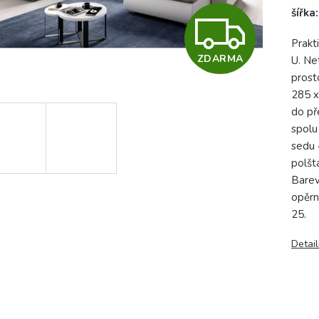
šířka
Z
Prakt
ZDARMA
U. Ne
D
prosto
285 x
do př
A
spolu
sedu 
polšt
R
Barev
opěrn
25.
M
Detail
A