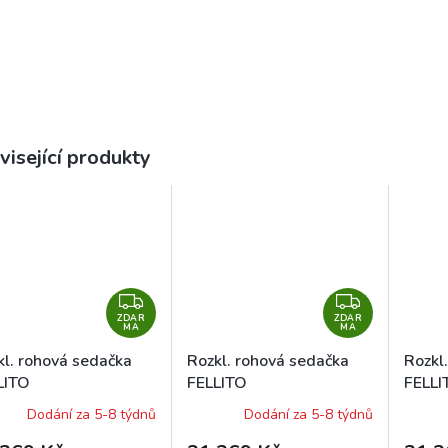
visející produkty
Z
Z
ZDAR
D
ZDAR
D
MA
MA
A
A
kl. rohová sedačka
Rozkl. rohová sedačka
Rozkl
R
R
LITO
FELLITO
FELLI
M
M
0/M1100/OR85 levá
OR85/M1100/OR40 levá
OR90
Dodání za 5-8 týdnů
Dodání za 5-8 týdnů
A
A