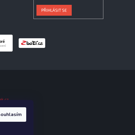
PŘIHLÁSIT SE
ak.cz
.
ouhlasím