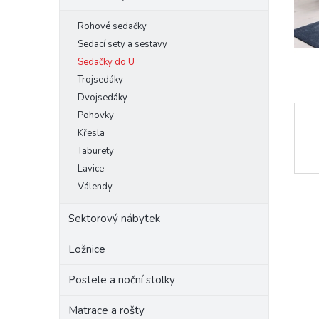
e
Rohové sedačky
l
Sedací sety a sestavy
Sedačky do U
Trojsedáky
Dvojsedáky
Pohovky
Křesla
Taburety
Lavice
Válendy
Sektorový nábytek
Ložnice
Postele a noční stolky
Matrace a rošty