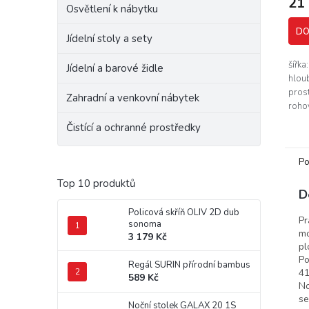
21
Osvětlení k nábytku
DO
Jídelní stoly a sety
šířka
Jídelní a barové židle
hlou
pros
Zahradní a venkovní nábytek
roho
Netra
Čistící a ochranné prostředky
vzhl
prost
Po
Top 10 produktů
D
Policová skříň OLIV 2D dub
Pr
sonoma
mo
3 179 Kč
pl
Po
Regál SURIN přírodní bambus
41
589 Kč
No
se
Noční stolek GALAX 20 1S