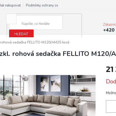
Jak nakupovat
Podmínky ochrany osobních údajů
Obchodní podmínky
Zákazni
+420 
HLEDAT
. rohová sedačka FELLITO M120/AM25 levá
zkl. rohová sedačka FELLITO M120/
21
Měrn
Dod
cena:
Možno