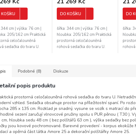
 269 Kč
21 269 Kč
21 2
 KOŠÍKU
DO KOŠÍKU
DO K
: 344 cm | výška: 76 cm |
šířka: 344 cm | výška: 76 cm |
šířka: 
bka: 205/162 cm Praktická
hloubka: 205/162 cm Praktická
hloubka
torná celočalouněná
prostorná celočalouněná
prosto
vá sedačka do tvaru U.
rohová sedačka do tvaru U.
rohová 
diční a velmi moderní
Netradiční a velmi moderní
Netradi
ed. Sedačka obsahuje
vzhled. Sedačka obsahuje
vzhled
or na...
prostor na...
prostor 
pis
Podobné (8)
Diskuze
etailní popis produktu
aktická prostorná celočalouněná rohová sedačka do tvaru U. Netradiční
derní vzhled. Sedačka obsahuje prostor na příležitostní spaní. Po rozlo
ocha 285 x 135 cm. Rozklad je snadný, vysune se vozík s matrací do pře
hodlné sezení zaručují vlnovcové pružiny spolu s PUR pěnou ( T30 ). V
 cm, hloubka sedu 48 cm ( bez polštářů 63 cm ), výška sedačky bez pol
žky jsou kovové pochromované. Barevné provedení - korpus ekokůže 
dací a opěrná část látka Amore 25 a dekorační polštářky Amore 25.