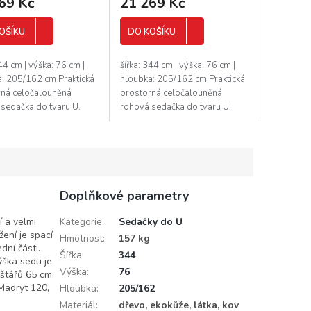
69 Kč
21 269 Kč
OŠÍKU
DO KOŠÍKU
344 cm | výška: 76 cm |
šířka: 344 cm | výška: 76 cm |
: 205/162 cm Praktická
hloubka: 205/162 cm Praktická
rná celočalouněná
prostorná celočalouněná
sedačka do tvaru U.
rohová sedačka do tvaru U.
ční a velmi moderní
Netradiční a velmi moderní
. Sedačka obsahuje
vzhled. Sedačka obsahuje
na...
prostor na...
Doplňkové parametry
 a velmi
Kategorie
:
Sedačky do U
žení je spací
Hmotnost
:
157 kg
dní části.
Šířka
:
344
ýška sedu je
Výška
:
76
štářů 65 cm.
Madryt 120,
Hloubka
:
205/162
Materiál
:
dřevo, ekokůže, látka, kov