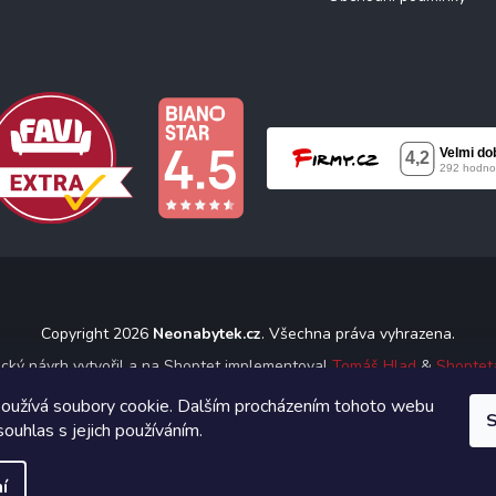
Copyright 2026
Neonabytek.cz
. Všechna práva vyhrazena.
ický návrh vytvořil a na Shoptet implementoval
Tomáš Hlad
&
Shoptet
oužívá soubory cookie. Dalším procházením tohoto webu
S
Vytvořil Shoptet
souhlas s jejich používáním.
í