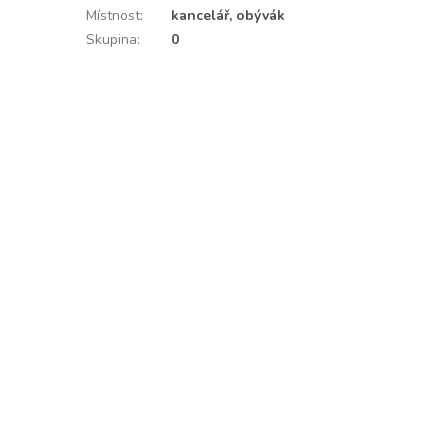
Místnost
:
kancelář, obývák
Skupina
:
0