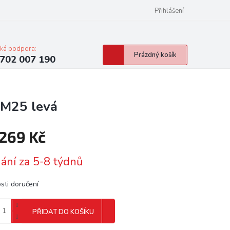
Přihlášení
cká podpora:
Nákupní
Prázdný košík
702 007 190
košík
AM25 levá
 269 Kč
á
ání za 5-8 týdnů
sti doručení
PŘIDAT DO KOŠÍKU