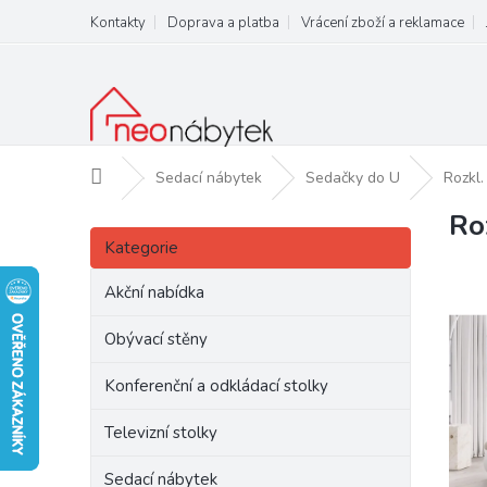
Přejít
Kontakty
Doprava a platba
Vrácení zboží a reklamace
na
obsah
Domů
Sedací nábytek
Sedačky do U
Rozkl
Ro
P
Přeskočit
o
Kategorie
kategorie
s
t
Akční nabídka
r
a
Obývací stěny
n
Konferenční a odkládací stolky
n
í
Televizní stolky
p
a
Sedací nábytek
n