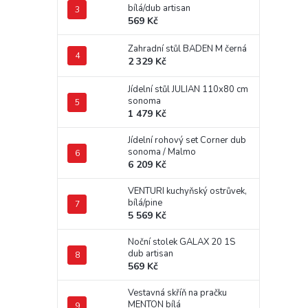
bílá/dub artisan
569 Kč
Zahradní stůl BADEN M černá
2 329 Kč
Jídelní stůl JULIAN 110x80 cm
sonoma
1 479 Kč
Jídelní rohový set Corner dub
sonoma / Malmo
6 209 Kč
VENTURI kuchyňský ostrůvek,
bílá/pine
5 569 Kč
Noční stolek GALAX 20 1S
dub artisan
569 Kč
Vestavná skříň na pračku
MENTON bílá