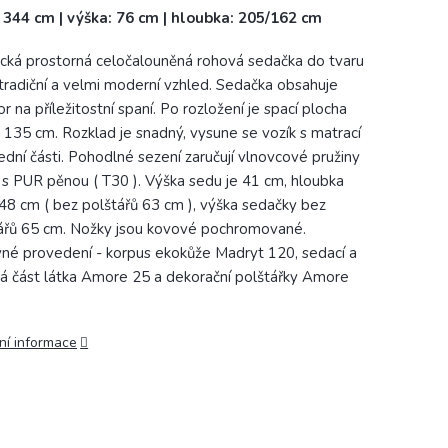
: 344 cm | výška: 76 cm | hloubka: 205/162 cm
ická prostorná celočalouněná rohová sedačka do tvaru
tradiční a velmi moderní vzhled. Sedačka obsahuje
r na příležitostní spaní. Po rozložení je spací plocha
 135 cm. Rozklad je snadný, vysune se vozík s matrací
ední části. Pohodlné sezení zaručují vlnovcové pružiny
 s PUR pěnou ( T30 ). Výška sedu je 41 cm, hloubka
48 cm ( bez polštářů 63 cm ), výška sedačky bez
ářů 65 cm. Nožky jsou kovové pochromované.
né provedení - korpus ekokůže Madryt 120, sedací a
á část látka Amore 25 a dekorační polštářky Amore
ní informace