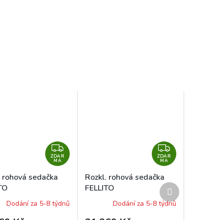
Z
Z
ZDAR
D
ZDAR
D
MA
MA
A
A
. rohová sedačka
Rozkl. rohová sedačka
R
R
Další
TO
FELLITO
M
M
produkt
/M1100/OR40 levá
OR96/M1100/OR64 levá
Dodání za 5-8 týdnů
Dodání za 5-8 týdnů
A
A