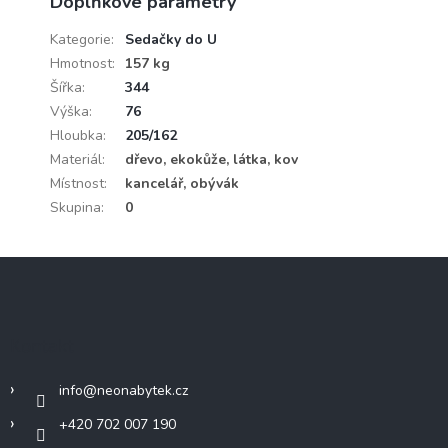
Doplňkové parametry
Kategorie
:
Sedačky do U
Hmotnost
:
157 kg
Šířka
:
344
Výška
:
76
Hloubka
:
205/162
Materiál
:
dřevo, ekokůže, látka, kov
Místnost
:
kancelář, obývák
Skupina
:
0
Z
á
p
a
Kontakt
t
í
info
@
neonabytek.cz
+420 702 007 190