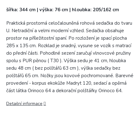
šířka: 344 cm | výška: 76 cm | hloubka: 205/162 cm
Praktická prostorná celočalouněná rohová sedačka do tvaru
U. Netradiční a velmi moderní vzhled. Sedačka obsahuje
prostor na příležitostní spaní. Po rozložení je spací plocha
285 x 135 cm. Rozklad je snadný, vysune se vozík s matrací
do přední části. Pohodlné sezení zaručují vlnovcové pružiny
spolu s PUR pěnou ( T30 ). Výška sedu je 41 cm, hloubka
sedu 48 cm ( bez polštářů 63 cm ), výška sedačky bez
polštářů 65 cm. Nožky jsou kovové pochromované. Barevné
provedení - korpus ekokůže Madryt 120, sedací a opěrná
část látka Orinoco 64 a dekorační polštářky Orinoco 64.
Detailní informace