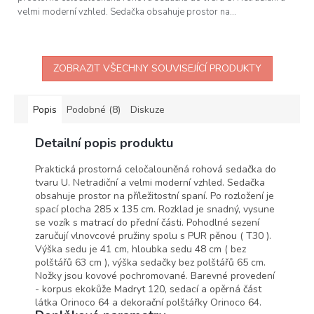
velmi moderní vzhled. Sedačka obsahuje prostor na...
ZOBRAZIT VŠECHNY SOUVISEJÍCÍ PRODUKTY
Popis
Podobné (8)
Diskuze
Detailní popis produktu
Praktická prostorná celočalouněná rohová sedačka do
tvaru U. Netradiční a velmi moderní vzhled. Sedačka
obsahuje prostor na příležitostní spaní. Po rozložení je
spací plocha 285 x 135 cm. Rozklad je snadný, vysune
se vozík s matrací do přední části. Pohodlné sezení
zaručují vlnovcové pružiny spolu s PUR pěnou ( T30 ).
Výška sedu je 41 cm, hloubka sedu 48 cm ( bez
polštářů 63 cm ), výška sedačky bez polštářů 65 cm.
Nožky jsou kovové pochromované. Barevné provedení
- korpus ekokůže Madryt 120, sedací a opěrná část
látka Orinoco 64 a dekorační polštářky Orinoco 64.