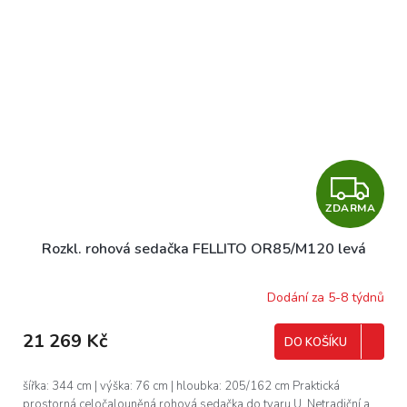
Z
ZDARMA
D
Rozkl. rohová sedačka FELLITO OR85/M120 levá
A
R
Dodání za 5-8 týdnů
M
21 269 Kč
DO KOŠÍKU
A
šířka: 344 cm | výška: 76 cm | hloubka: 205/162 cm Praktická
prostorná celočalouněná rohová sedačka do tvaru U. Netradiční a