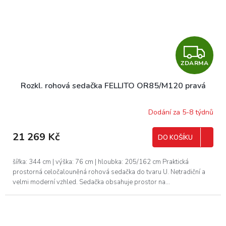
Z
ZDARMA
D
Rozkl. rohová sedačka FELLITO OR85/M120 pravá
A
R
Dodání za 5-8 týdnů
M
21 269 Kč
DO KOŠÍKU
A
šířka: 344 cm | výška: 76 cm | hloubka: 205/162 cm Praktická
prostorná celočalouněná rohová sedačka do tvaru U. Netradiční a
velmi moderní vzhled. Sedačka obsahuje prostor na...