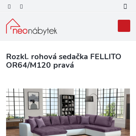
Přejít
na
obsah
Nákupní
košík
Rozkl. rohová sedačka FELLITO
OR64/M120 pravá