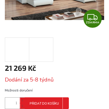
Z
ZDARMA
D
A
R
M
A
21 269 Kč
Měrná
Dodání za 5-8 týdnů
cena:
Možnosti doručení
PŘIDAT DO KOŠÍKU