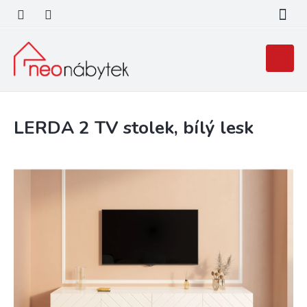
Přejít
na
obsah
Nákupní
košík
LERDA 2 TV stolek, bílý lesk