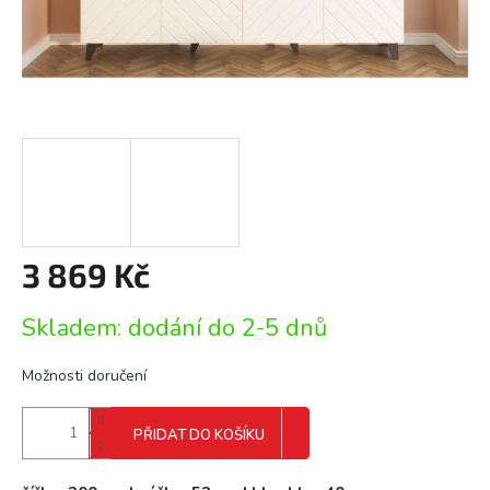
3 869 Kč
Měrná
Skladem: dodání do 2-5 dnů
cena:
Možnosti doručení
PŘIDAT DO KOŠÍKU