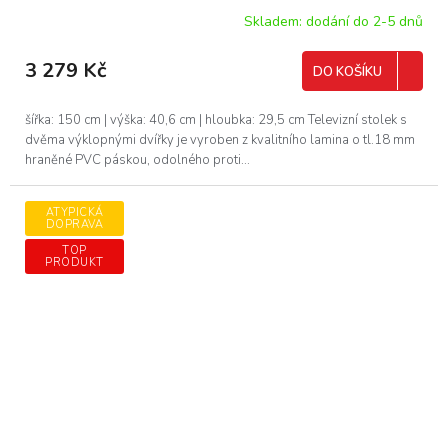
Skladem: dodání do 2-5 dnů
3 279 Kč
DO KOŠÍKU
šířka: 150 cm | výška: 40,6 cm | hloubka: 29,5 cm Televizní stolek s
dvěma výklopnými dvířky je vyroben z kvalitního lamina o tl.18 mm
hraněné PVC páskou, odolného proti...
ATYPICKÁ
DOPRAVA
TOP
PRODUKT