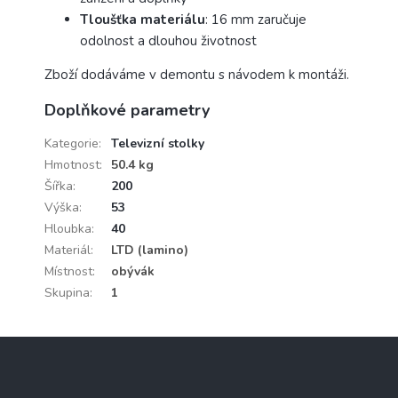
Tloušťka materiálu
: 16 mm zaručuje
odolnost a dlouhou životnost
Zboží dodáváme v demontu s návodem k montáži.
Doplňkové parametry
Kategorie
:
Televizní stolky
Hmotnost
:
50.4 kg
Šířka
:
200
Výška
:
53
Hloubka
:
40
Materiál
:
LTD (lamino)
Místnost
:
obývák
Skupina
:
1
Z
á
p