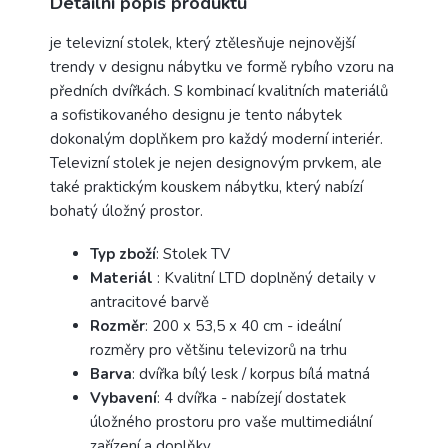
Detailní popis produktu
je televizní stolek, který ztělesňuje nejnovější
trendy v designu nábytku ve formě rybího vzoru na
předních dvířkách. S kombinací kvalitních materiálů
a sofistikovaného designu je tento nábytek
dokonalým doplňkem pro každý moderní interiér.
Televizní stolek je nejen designovým prvkem, ale
také praktickým kouskem nábytku, který nabízí
bohatý úložný prostor.
Typ zboží
: Stolek TV
Materiál
: Kvalitní LTD doplněný detaily v
antracitové barvě
Rozměr
: 200 x 53,5 x 40 cm - ideální
rozměry pro většinu televizorů na trhu
Barva
: dvířka bílý lesk / korpus bílá matná
Vybavení
: 4 dvířka - nabízejí dostatek
úložného prostoru pro vaše multimediální
zařízení a doplňky