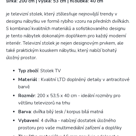
šířka: 200 cm | výška: 53 cm | hloubka: 40 cm
je televizní stolek, který ztělesňuje nejnovější trendy v
designu nábytku ve formě rybího vzoru na předních dvířkách.
S kombinací kvalitních materiálů a sofistikovaného designu
je tento nábytek dokonalým doplňkem pro každý moderní
interiér. Televizní stolek je nejen designovým prvkem, ale
také praktickým kouskem nábytku, který nabízí bohatý
úložný prostor.
Typ zboží
: Stolek TV
Materiál
: Kvalitní LTD doplněný detaily v antracitové
barvě
Rozměr
: 200 x 53,5 x 40 cm - ideální rozměry pro
většinu televizorů na trhu
Barva
: dvířka bílý lesk / korpus bílá matná
Vybavení
: 4 dvířka - nabízejí dostatek úložného
prostoru pro vaše multimediální zařízení a doplňky