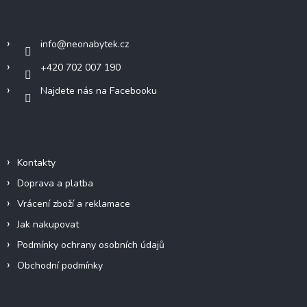
a
Kontakt
t
í
info
@
neonabytek.cz
+420 702 007 190
Najdete nás na Facebooku
Informace pro vás
Kontakty
Doprava a platba
Vrácení zboží a reklamace
Jak nakupovat
Podmínky ochrany osobních údajů
Obchodní podmínky