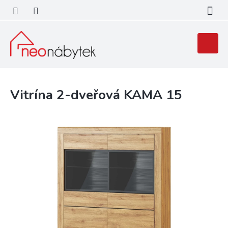
Přejít
na
obsah
Nákupní
košík
Vitrína 2-dveřová KAMA 15