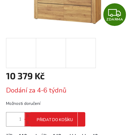
Z
ZDARMA
D
A
R
M
A
10 379 Kč
Měrná
Dodání za 4-6 týdnů
cena:
Možnosti doručení
PŘIDAT DO KOŠÍKU