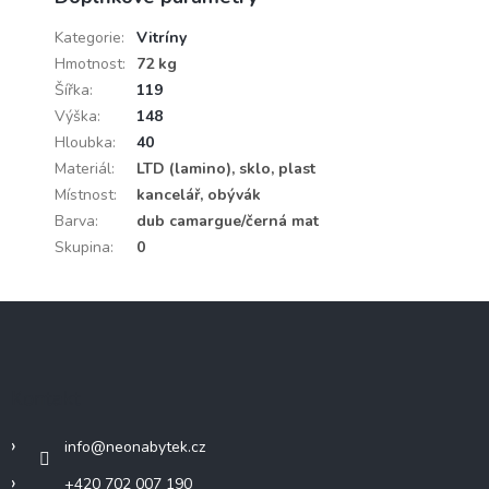
Kategorie
:
Vitríny
Hmotnost
:
72 kg
Šířka
:
119
Výška
:
148
Hloubka
:
40
Materiál
:
LTD (lamino), sklo, plast
Místnost
:
kancelář, obývák
Barva
:
dub camargue/černá mat
Skupina
:
0
Z
á
p
a
Kontakt
t
í
info
@
neonabytek.cz
+420 702 007 190