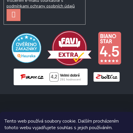
Vložením e-mailu souhlasíte s
podmínkami ochrany osobních údajů
PŘIHLÁSIT
SE
Copyright 2026
Neonabytek.cz
. Všechna práva vyhrazena.
Tento web používá soubory cookie. Dalším procházením
tohoto webu vyjadřujete souhlas s jejich používáním.
Grafický návrh vytvořil a na Shoptet implementoval
Tomáš Hlad
&