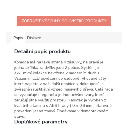
ZOBRAZIT VŠECHNY SOUVISEJÍCÍ PRODUKTY
Popis
Diskuze
Detailní popis produktu
Komoda má na levé straně 4 zásuvky, na pravé je
jedna skříňka za dvířky jsou 2 police. Systém je
exkluzivní kolekce navržena v moderním duchu.
Vsazením LED osvětlení do ozdobné rýhované lišty,
které najdete v naší další nabídce k dokoupení, je
zvýrazněn rustikální vzhled masivního dřeva. Celá řada
se vyznačuje elegancí a jednoduchými tvary, které
zaručují plné využití prostoru. Nábytek je vyroben z
kvalitního lamina s ABS hrany ( 0,5-0,8 mm ). Barevné
provedení jasan tmavý. Dodáváme v demontovaném
stavu.
Doplňkové parametry