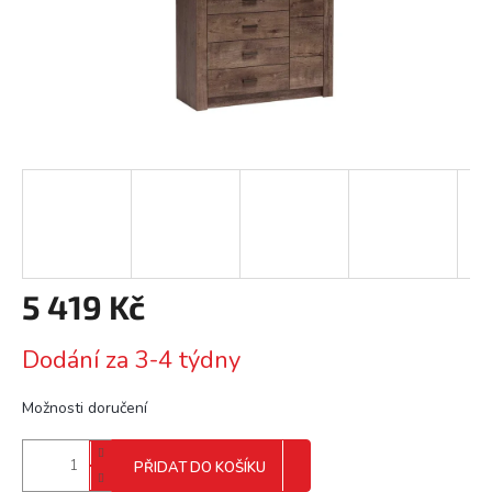
5 419 Kč
Měrná
Dodání za 3-4 týdny
cena:
Možnosti doručení
PŘIDAT DO KOŠÍKU