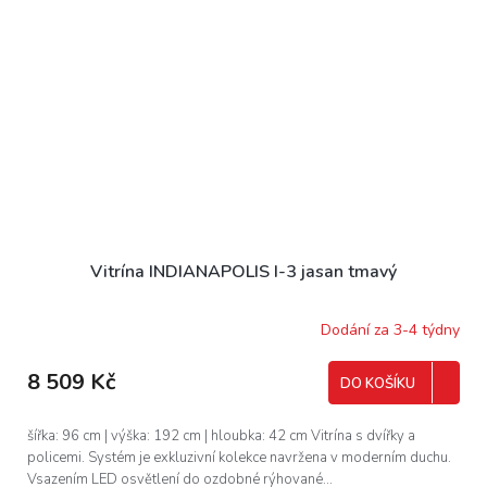
Vitrína INDIANAPOLIS I-3 jasan tmavý
Dodání za 3-4 týdny
8 509 Kč
DO KOŠÍKU
šířka: 96 cm | výška: 192 cm | hloubka: 42 cm Vitrína s dvířky a
policemi. Systém je exkluzivní kolekce navržena v moderním duchu.
Vsazením LED osvětlení do ozdobné rýhované...