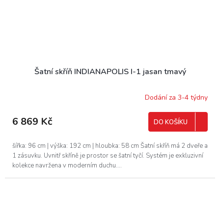
Šatní skříň INDIANAPOLIS I-1 jasan tmavý
Dodání za 3-4 týdny
6 869 Kč
DO KOŠÍKU
šířka: 96 cm | výška: 192 cm | hloubka: 58 cm Šatní skříň má 2 dveře a
1 zásuvku. Uvnitř skříně je prostor se šatní tyčí. Systém je exkluzivní
kolekce navržena v moderním duchu....