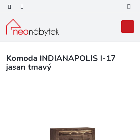
Přejít
na
obsah
Nákupní
košík
Komoda INDIANAPOLIS I-17
jasan tmavý