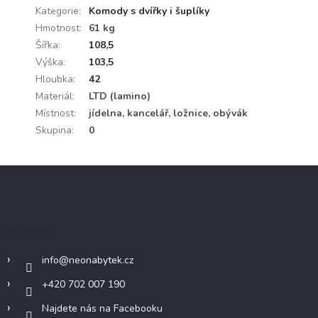
Kategorie
:
Komody s dvířky i šuplíky
Hmotnost
:
61 kg
Šířka
:
108,5
Výška
:
103,5
Hloubka
:
42
Materiál
:
LTD (lamino)
Místnost
:
jídelna, kancelář, ložnice, obývák
Skupina
:
0
Z
á
p
a
Kontakt
t
í
info
@
neonabytek.cz
+420 702 007 190
Najdete nás na Facebooku