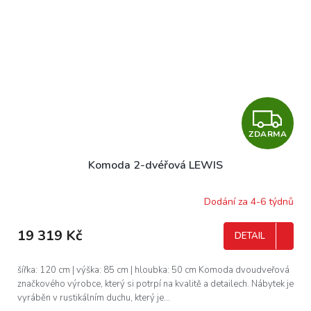
Z
ZDARMA
D
Komoda 2-dvéřová LEWIS
A
R
Dodání za 4-6 týdnů
M
19 319 Kč
DETAIL
A
šířka: 120 cm | výška: 85 cm | hloubka: 50 cm Komoda dvoudveřová
značkového výrobce, který si potrpí na kvalitě a detailech. Nábytek je
vyráběn v rustikálním duchu, který je...