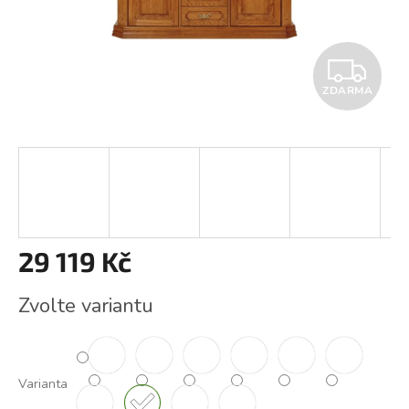
Z
ZDARMA
D
A
R
M
A
29 119 Kč
Měrná
Zvolte variantu
cena:
Varianta