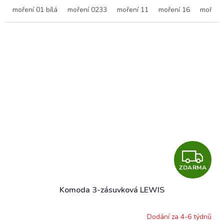
moření 01 bílá
moření 0233
moření 11
moření 16
moření
Z
ZDARMA
D
Komoda 3-zásuvková LEWIS
A
R
Dodání za 4-6 týdnů