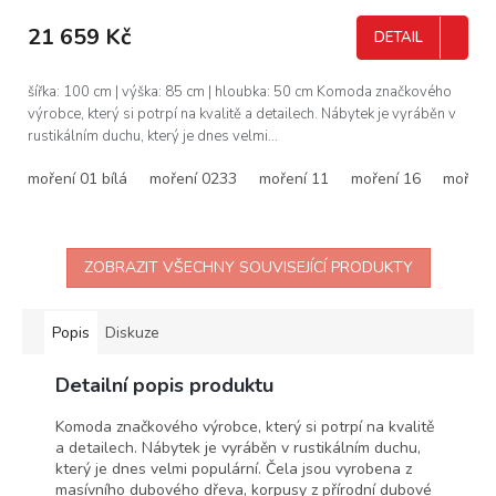
M
21 659 Kč
DETAIL
A
šířka: 100 cm | výška: 85 cm | hloubka: 50 cm Komoda značkového
výrobce, který si potrpí na kvalitě a detailech. Nábytek je vyráběn v
rustikálním duchu, který je dnes velmi...
moření 01 bílá
moření 0233
moření 11
moření 16
moření
ZOBRAZIT VŠECHNY SOUVISEJÍCÍ PRODUKTY
Popis
Diskuze
Detailní popis produktu
Komoda značkového výrobce, který si potrpí na kvalitě
a detailech. Nábytek je vyráběn v rustikálním duchu,
který je dnes velmi populární. Čela jsou vyrobena z
masívního dubového dřeva, korpusy z přírodní dubové