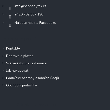
í
info
@
neonabytek.cz
+420 702 007 190
Najdete nás na Facebooku
Informace pro vás
Kontakty
Doprava a platba
Vrácení zboží a reklamace
Jak nakupovat
Podmínky ochrany osobních údajů
Obchodní podmínky
Odebírat newsletter