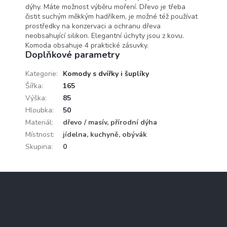
dýhy. Máte možnost výběru moření. Dřevo je třeba
čistit suchým měkkým hadříkem, je možné též používat
prostředky na konzervaci a ochranu dřeva
neobsahující silikon. Elegantní úchyty jsou z kovu.
Komoda obsahuje 4 praktické zásuvky.
Doplňkové parametry
Kategorie
:
Komody s dvířky i šuplíky
Šířka
:
165
Výška
:
85
Hloubka
:
50
Materiál
:
dřevo / masív, přírodní dýha
Místnost
:
jídelna, kuchyně, obývák
Skupina
:
0
Z
á
p
a
Kontakt
t