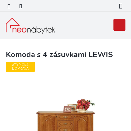
Přejít
na
obsah
Nákupní
košík
Komoda s 4 zásuvkami LEWIS
ATYPICKÁ
DOPRAVA