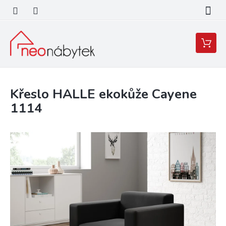
Přejít
na
obsah
Nákupní
košík
Křeslo HALLE ekokůže Cayene
1114