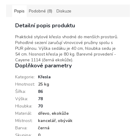
Popis
Podobné (8)
Diskuze
Detailní popis produktu
Praktické stylové křeslo vhodné do menších prostorů.
Pohodlné sezení zaručují vlnovcové pružiny spolu s
PUR pěnou. Výška sedáku je 40 cm, hloubka sedu je
54 cm. Nosnost křesla je 80 kg. Barevné provedení -
Cayene 1114 (černá ekokůže).
Doplňkové parametry
Kategorie
:
Křesla
Hmotnost
:
25 kg
Šířka
:
86
Výška
:
78
Hloubka
:
70
Materiál
:
dřevo, ekokůže
Místnost
:
kancelář, obývák
Barva
:
černá
Skupina
:
0