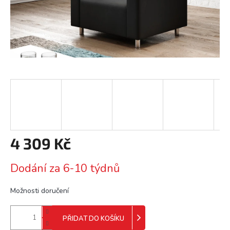
4 309 Kč
Měrná
Dodání za 6-10 týdnů
cena:
Možnosti doručení
PŘIDAT DO KOŠÍKU