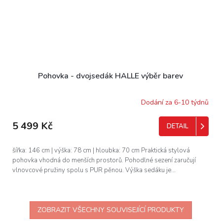
Pohovka - dvojsedák HALLE výběr barev
Dodání za 6-10 týdnů
5 499 Kč
DETAIL
šířka: 146 cm | výška: 78 cm | hloubka: 70 cm Praktická stylová
pohovka vhodná do menších prostorů. Pohodlné sezení zaručují
vlnovcové pružiny spolu s PUR pěnou. Výška sedáku je...
ZOBRAZIT VŠECHNY SOUVISEJÍCÍ PRODUKTY