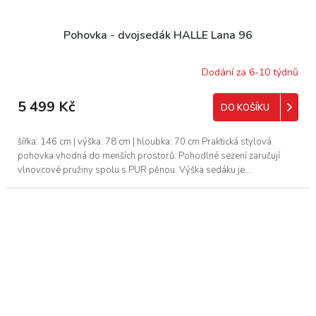
Pohovka - dvojsedák HALLE Lana 96
Dodání za 6-10 týdnů
5 499 Kč
DO KOŠÍKU
šířka: 146 cm | výška: 78 cm | hloubka: 70 cm Praktická stylová
pohovka vhodná do menších prostorů. Pohodlné sezení zaručují
vlnovcové pružiny spolu s PUR pěnou. Výška sedáku je...