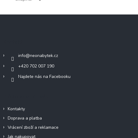
Z
á
p
a
Kontakt
t
í
info
@
neonabytek.cz
+420 702 007 190
Najdete nás na Facebooku
Informace pro vás
Kontakty
Doprava a platba
Vrácení zboží a reklamace
Jak nakupovat